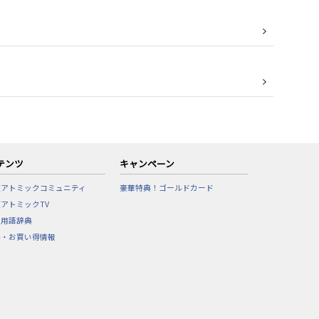
テンツ
キャンペーン
東アトミックコミュニティ
豪華特典！ゴールドカード
アトミックTV
フ用語辞典
ル・お買い得情報