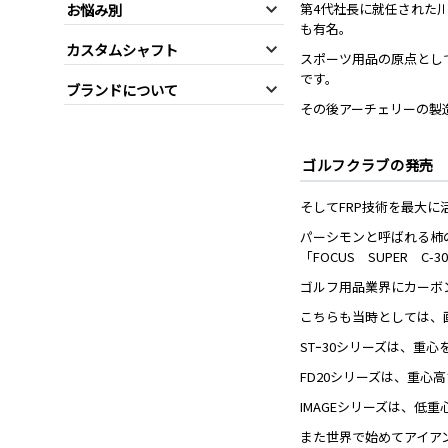
お悩み別
第4代社長に就任された
も有名。
カスタムシャフト
スポーツ用品の原点とし
です。
ブランドについて
その後アーチェリーの製
ゴルフクラブの発売
そしてFRP技術を最大
パーシモンと呼ばれる柿
「FOCUS SUPER C-
ゴルフ用品業界にカーボ
こちらも当時としては、
STｰ30シリーズは、
FD20シリーズは、重
IMAGEシリーズは、
また世界で始めてアイア