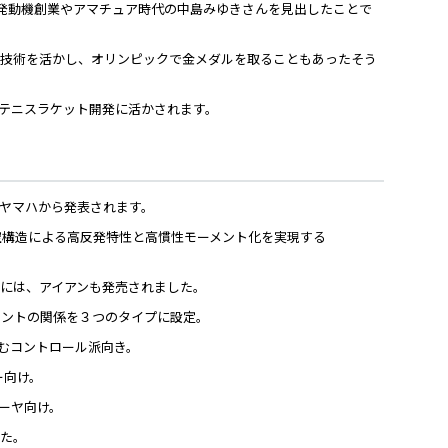
発動機創業やアマチュア時代の中島みゆきさんを見出したことで
工技術を活かし、オリンピックで金メダルを取ることもあったそう
やテニスラケット開発に活かされます。
年ヤマハから発表されます。
空構造による高反発特性と高慣性モーメント化を実現する
には、アイアンも発売されました。
メントの関係を３つのタイプに設定。
込むコントロール派向き。
ー向け。
ーヤ向け。
した。