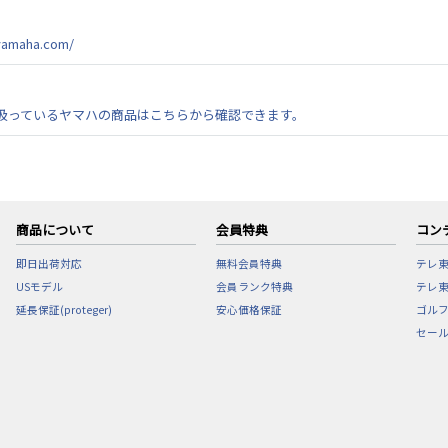
amaha.com/
扱っているヤマハの商品はこちらから確認できます。
商品について
会員特典
コン
即日出荷対応
無料会員特典
テレ
USモデル
会員ランク特典
テレ東
延長保証(proteger)
安心価格保証
ゴル
セー