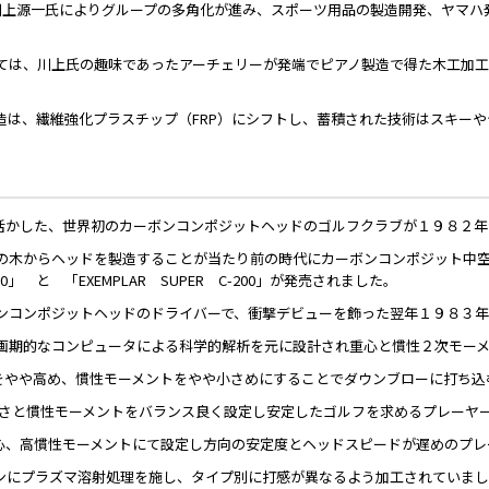
川上源一氏によりグループの多角化が進み、スポーツ用品の製造開発、ヤマハ
ては、川上氏の趣味であったアーチェリーが発端でピアノ製造で得た木工加
造は、繊維強化プラスチップ（FRP）にシフトし、蓄積された技術はスキー
に活かした、世界初のカーボンコンポジットヘッドのゴルフクラブが１９８２
の木からヘッドを製造することが当たり前の時代にカーボンコンポジット中
300」 と 「EXEMPLAR SUPER C-200」が発売されました。
ンコンポジットヘッドのドライバーで、衝撃デビューを飾った翌年１９８３年
画期的なコンピュータによる科学的解析を元に設計され重心と慣性２次モー
重心をやや高め、慣性モーメントをやや小さめにすることでダウンブローに打ち
心高さと慣性モーメントをバランス良く設定し安定したゴルフを求めるプレーヤ
低重心、高慣性モーメントにて設定し方向の安定度とヘッドスピードが遅めのプレ
ンにプラズマ溶射処理を施し、タイプ別に打感が異なるよう加工されていま