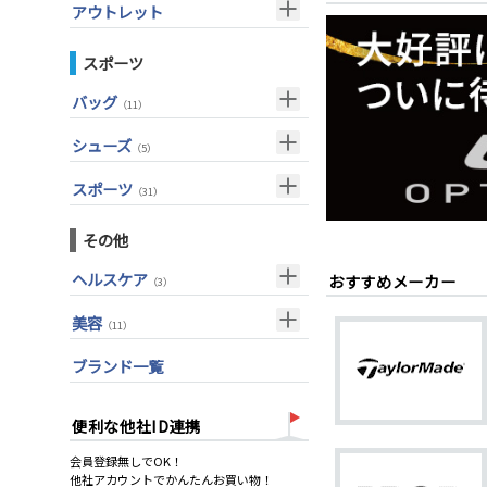
ウェッジ(左用)
（7）
アウトレット
アイアン単品(女性用)
（14）
その他
グローブ
（42）
（4）
パター(左用)
（15）
ウェッジ(女性用)
クラブセット
（15）
スポーツ
シャフト
その他
（27）
（2）
USモデル
パター(女性用)
ドライバー
（8）
バッグ
グリップ
（20）
（11）
フェアウェイウッド
チッパー(女性用)
（2）
メンズ
（10）
シューズ
ユーティリティー
（5）
USモデル
（1）
スーツケース
（1）
アクセサリー
アイアンセット
（4）
スポーツ
（31）
アイアン単品
メンズ
（1）
トレーニング
（14）
その他
ウェッジ
アウトドア
（6）
ヘルスケア
おすすめメーカー
パター
（3）
アクセサリー
（11）
サポーター
ゴルフバッグ
（2）
美容
（11）
キャディバッグ
UVケア
（11）
ブランド一覧
ゴルフシューズ
ウェア
便利な他社ID連携
その他
会員登録無しでOK！
他社アカウントでかんたんお買い物！