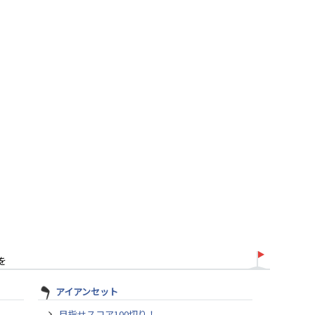
を
アイアンセット
目指せスコア100切り！