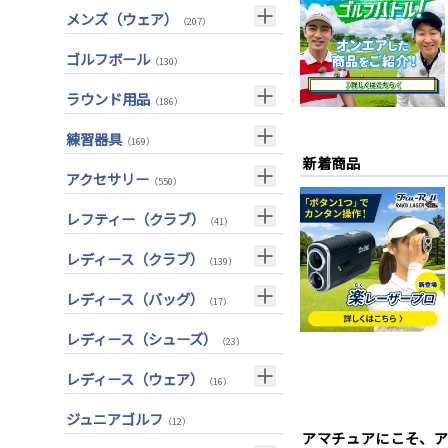
ボストンバッグ
（50）
メンズ（ウェア）
（207）
ユーティリティー(右用)
（82）
トートバッグ
（53）
トップス
（55）
ゴルフボール
（130）
アイアンセット(右用)
（199）
カートバッグ
（85）
ボトムス
（26）
ラウンド用品
アイアン単品(右用)
（83）
（186）
クラブケース
（33）
アウター
（17）
ウェッジ(右用)
GPSナビ
（134）
（33）
練習器具
（169）
インナー
（17）
新着商品
パター(右用)
距離測定器
（219）
（59）
パターマット
（28）
アクセサリー
（550）
レインウェア
（11）
チッパー(右用)
ティー
（13）
（20）
スイング練習器
（114）
ヘッドカバー
（213）
レフティー（クラブ）
ソックス
（25）
（41）
USモデル
ボールケース
（56）
（3）
シューズケース
（7）
グローブ
クラブセット(左用)
（45）
（1）
レディース（クラブ）
カスタム
（139）
マーカー
（35）
トラベルケース
（20）
その他
ドライバー(左用)
（11）
（4）
クラブセット(女性用)
（11）
レディース（バッグ）
グリーンフォーク
（4）
（17）
ポーチ
（12）
フェアウェイウッド(左用)
（3）
ドライバー(女性用)
（20）
ネームプレート
キャディバッグ
（6）
（12）
レディース（シューズ）
（23）
帽子
（72）
ユーティリティー(左用)
（2）
フェアウェイウッド(女性用)
（28）
傘
クラブケース
（23）
（2）
レディース（ウェア）
ベルト
（33）
（16）
アイアンセット(左用)
（6）
ユーティリティー(女性用)
（24）
サングラス
トップス
（73）
（5）
ジュニアゴルフ
アイアン単品(左用)
（3）
（12）
アイアンセット(女性用)
（17）
アマチュアにこそ、
ネックレス
レインウェア
（31）
（4）