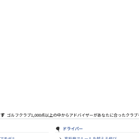
探す
ゴルフクラブ1,000点以上の中からアドバイザーがあなたに合ったクラブ
ドライバー
アモデル
高反発でルールを越える飛び