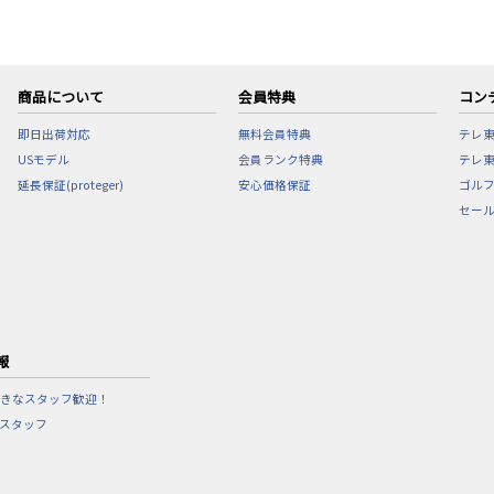
商品について
会員特典
コン
即日出荷対応
無料会員特典
テレ
USモデル
会員ランク特典
テレ東
延長保証(proteger)
安心価格保証
ゴル
セー
報
きなスタッフ歓迎！
営スタッフ