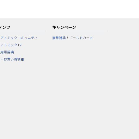
テンツ
キャンペーン
東アトミックコミュニティ
豪華特典！ゴールドカード
アトミックTV
フ用語辞典
ル・お買い得情報