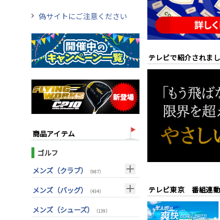
偽サイトにご注意ください
テレビで紹介されま
商品アイテム
ゴルフ
メンズ（クラブ）
（987）
クラブセット(右用)
（24）
テレビ東京 番組連
メンズ（バッグ）
（434）
ドライバー(右用)
（125）
キャディバッグ
（212）
メンズ（シューズ）
（139）
フェアウェイウッド(右用)
（98）