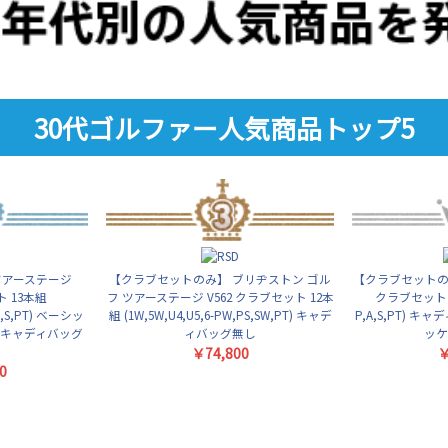
30代ゴルファー人気商品トップ5
ツアーステージ
【クラブセットのみ】 ブリヂストン ゴル
【クラブセットの
ト 13本組
フ ツアーステージ V562 クラブセット 12本
クラブセット 11
PS,S,PT) ベーシッ
組 (1W,5W,U4,U5,6-PW,PS,SW,PT) キャデ
P,A,S,PT) 
ト キャディバッグ
ィバッグ無し
ッケ
￥74,800
￥
0