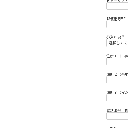
Ｅメールア
郵便番号"
(
必
須
)
都道府県
(
必
須
)
住所１（市
住所２（番
住所３（マ
電話番号（