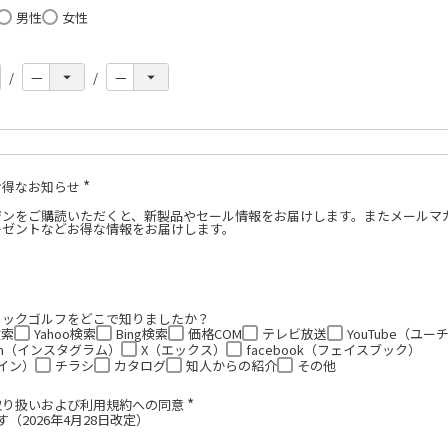
男性
女性
必
須
お得なお知らせ
(
必
ジンをご購読いただくと、新製品やセール情報をお届けします。またメールマ
須
レゼントなどお得な情報をお届けします。
)
ミックゴルフをどこで知りましたか？
検索
Yahoo検索
Bing検索
価格COM
テレビ放送
YouTube（ユ
gram（インスタグラム）
X（エックス）
facebook（フェイスブック）
ライン）
チラシ
カタログ
知人からの紹介
その他
取り扱いおよび利用規約への同意
(
（2026年4月28日改定）
必
須