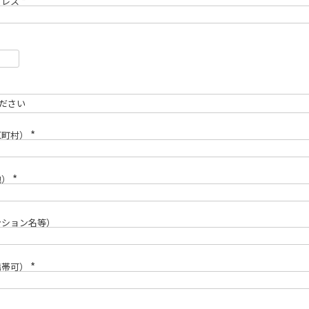
ドレス
(
必
須
)
区町村）
(
必
須
)
地）
(
必
須
)
ンション名等）
携帯可）
(
必
須
)