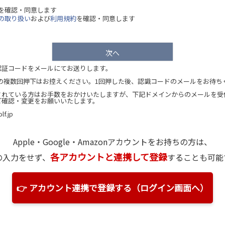
)
を確認・同意します
の取り扱い
および
利用規約
を確認・同意します
次へ
認証コードをメールにてお送りします。
）の複数回押下はお控えください。1回押した後、認識コードのメールをお待ち
されている方はお手数をおかけいたしますが、下記ドメインからのメールを受
ご確認・変更をお願いいたします。
lf.jp
Apple・Google・Amazon
アカウントをお持ちの方は、
各アカウントと連携して登録
の入力をせず、
することも可能
👉 アカウント連携で登録する（ログイン画面へ）