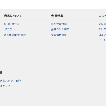
商品について
会員特典
コン
即日出荷対応
無料会員特典
テレ
USモデル
会員ランク特典
テレ東
延長保証(proteger)
安心価格保証
ゴル
セー
報
きなスタッフ歓迎！
営スタッフ