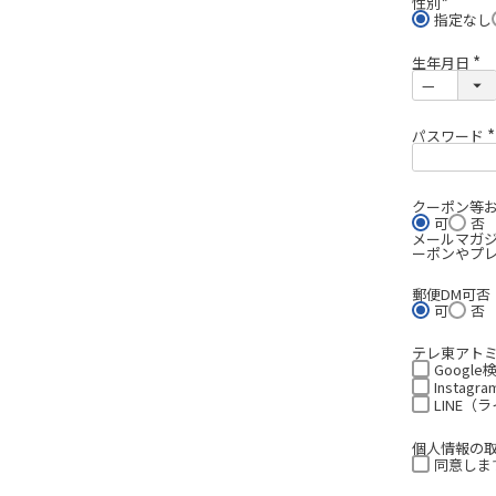
性別
(
指定なし
必
須
)
生年月日
(
必
須
)
パスワード
(
)
クーポン等
可
否
メールマガ
ーポンやプ
郵便DM可否
可
否
テレ東アト
Google
Insta
LINE（
個人情報の
同意します