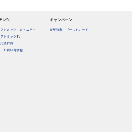
テンツ
キャンペーン
東アトミックコミュニティ
豪華特典！ゴールドカード
アトミックTV
フ用語辞典
ル・お買い得情報