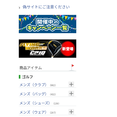
偽サイトにご注意ください
商品アイテム
ゴルフ
メンズ（クラブ）
（982）
クラブセット(右用)
メンズ（バッグ）
（24）
（432）
ドライバー(右用)
キャディバッグ
（125）
メンズ（シューズ）
（212）
（139）
フェアウェイウッド(右用)
ボストンバッグ
（98）
（50）
メンズ（ウェア）
（207）