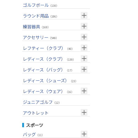
ユーティリティー(右用)
トートバッグ
（82）
（53）
トップス
ゴルフボール
（55）
（130）
アイアンセット(右用)
カートバッグ
（199）
（83）
ボトムス
（26）
ラウンド用品
（186）
アイアン単品(右用)
クラブケース
（83）
（33）
アウター
（17）
GPSナビ
練習器具
（33）
（169）
ウェッジ(右用)
（134）
インナー
（17）
距離測定器
パターマット
（59）
アクセサリー
（28）
（549）
パター(右用)
（214）
レインウェア
（11）
ティー
スイング練習器
（20）
ヘッドカバー
（114）
レフティー（クラブ）
（213）
（40）
チッパー(右用)
（13）
ソックス
（25）
ボールケース
（3）
シューズケース
クラブセット(左用)
（7）
レディース（クラブ）
（1）
（139）
USモデル
（56）
グローブ
（45）
マーカー
（35）
トラベルケース
ドライバー(左用)
（20）
クラブセット(女性用)
（4）
レディース（バッグ）
（11）
（17）
カスタム
その他
（11）
グリーンフォーク
（4）
ポーチ
フェアウェイウッド(左用)
（12）
ドライバー(女性用)
（3）
キャディバッグ
（20）
レディース（シューズ）
（12）
（23）
ネームプレート
（6）
帽子
ユーティリティー(左用)
（72）
フェアウェイウッド(女性用)
（2）
クラブケース
（28）
（2）
レディース（ウェア）
（16）
傘
（23）
ベルト
アイアンセット(左用)
（32）
ユーティリティー(女性用)
（6）
（24）
トップス
ジュニアゴルフ
（5）
（12）
サングラス
アイアン単品(左用)
（73）
アイアンセット(女性用)
（3）
（17）
レインウェア
（4）
アウトレット
ネックレス
ウェッジ(左用)
（31）
アイアン単品(女性用)
（7）
（14）
グローブ
（4）
クラブセット
スポーツ
その他
パター(左用)
（42）
ウェッジ(女性用)
（14）
（15）
その他
ドライバー
（2）
バッグ
（11）
シャフト