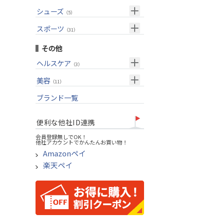
USモデル
（27）
パター(女性用)
（8）
フェアウェイウッド
メンズ
シューズ
（10）
（5）
グリップ
（20）
チッパー(女性用)
（2）
ユーティリティー
スーツケース
アクセサリー
（1）
スポーツ
（4）
（31）
USモデル
アイアンセット
（1）
メンズ
トレーニング
（1）
（14）
その他
アイアン単品
アウトドア
（6）
ヘルスケア
（3）
ウェッジ
アクセサリー
（11）
サポーター
美容
（2）
パター
（11）
UVケア
ブランド一覧
ゴルフバッグ
（11）
キャディバッグ
便利な他社ID連携
ゴルフシューズ
会員登録無しでOK！
他社アカウントでかんたんお買い物！
ウェア
Amazonペイ
その他
楽天ペイ