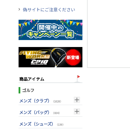
偽サイトにご注意ください
商品アイテム
ゴルフ
メンズ（クラブ）
（1028）
クラブセット(右用)
（24）
メンズ（バッグ）
（434）
ドライバー(右用)
（136）
キャディバッグ
（212）
メンズ（シューズ）
（139）
フェアウェイウッド(右用)
（100）