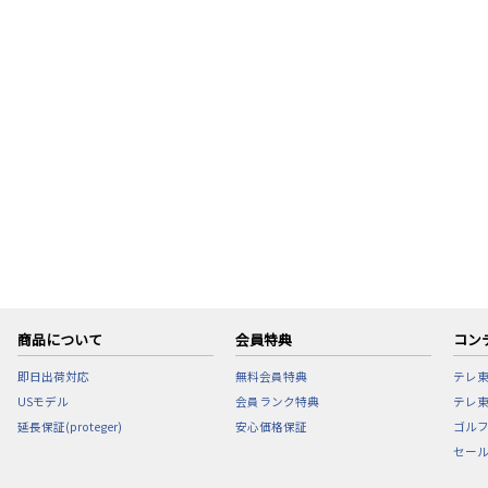
商品について
会員特典
コン
即日出荷対応
無料会員特典
テレ
USモデル
会員ランク特典
テレ東
延長保証(proteger)
安心価格保証
ゴル
セー