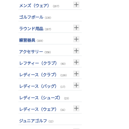
ボストンバッグ
（50）
メンズ（ウェア）
（207）
ユーティリティー(右用)
（89）
トートバッグ
（53）
トップス
（55）
ゴルフボール
（130）
アイアンセット(右用)
（209）
カートバッグ
（85）
ボトムス
（26）
ラウンド用品
アイアン単品(右用)
（91）
（187）
クラブケース
（33）
アウター
（17）
ウェッジ(右用)
GPSナビ
（134）
（34）
練習器具
（169）
インナー
（17）
パター(右用)
距離測定器
（222）
（59）
パターマット
（28）
アクセサリー
（550）
レインウェア
（11）
チッパー(右用)
ティー
（13）
（20）
スイング練習器
（114）
ヘッドカバー
（213）
レフティー（クラブ）
ソックス
（25）
（43）
USモデル
ボールケース
（59）
（3）
シューズケース
（7）
グローブ
クラブセット(左用)
（45）
（1）
レディース（クラブ）
カスタム
（139）
マーカー
（35）
トラベルケース
（20）
その他
ドライバー(左用)
（11）
（4）
クラブセット(女性用)
（11）
レディース（バッグ）
グリーンフォーク
（4）
（17）
ポーチ
（12）
フェアウェイウッド(左用)
（4）
ドライバー(女性用)
（20）
ネームプレート
キャディバッグ
（6）
（12）
レディース（シューズ）
（23）
帽子
（72）
ユーティリティー(左用)
（3）
フェアウェイウッド(女性用)
（28）
傘
クラブケース
（23）
（2）
レディース（ウェア）
ベルト
（33）
（16）
アイアンセット(左用)
（6）
ユーティリティー(女性用)
（24）
サングラス
トップス
（73）
（5）
ジュニアゴルフ
アイアン単品(左用)
（3）
（12）
アイアンセット(女性用)
（17）
ネックレス
レインウェア
（31）
（4）