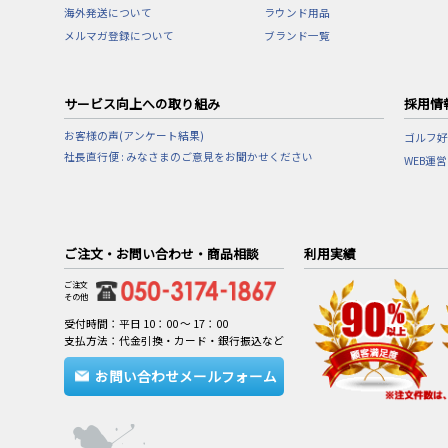
海外発送について
ラウンド用品
メルマガ登録について
ブランド一覧
サービス向上への取り組み
採用情
お客様の声(アンケート結果)
ゴルフ好
社長直行便 : みなさまのご意見をお聞かせください
WEB運
ご注文・お問い合わせ・商品相談
利用実績
ご注文
その他
受付時間：平日 10：00 ～ 17：00
支払方法：代金引換・カード・銀行振込など
お問い合わせメールフォーム