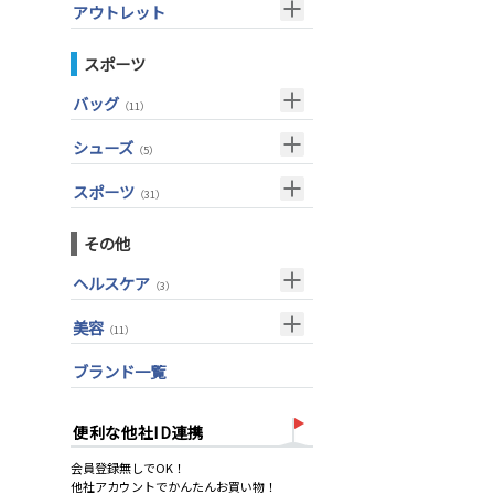
ウェッジ(左用)
（7）
アウトレット
アイアン単品(女性用)
（14）
その他
グローブ
（42）
（4）
パター(左用)
（15）
ウェッジ(女性用)
クラブセット
（15）
スポーツ
シャフト
その他
（27）
（2）
USモデル
パター(女性用)
ドライバー
（8）
バッグ
グリップ
（20）
（11）
フェアウェイウッド
チッパー(女性用)
（2）
メンズ
（10）
シューズ
ユーティリティー
（5）
USモデル
（1）
スーツケース
（1）
アクセサリー
アイアンセット
（4）
スポーツ
（31）
アイアン単品
メンズ
（1）
トレーニング
（14）
その他
ウェッジ
アウトドア
（6）
ヘルスケア
パター
（3）
アクセサリー
（11）
サポーター
ゴルフバッグ
（2）
美容
（11）
キャディバッグ
UVケア
（11）
ブランド一覧
ゴルフシューズ
ウェア
便利な他社ID連携
その他
会員登録無しでOK！
他社アカウントでかんたんお買い物！