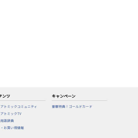
テンツ
キャンペーン
東アトミックコミュニティ
豪華特典！ゴールドカード
アトミックTV
フ用語辞典
ル・お買い得情報