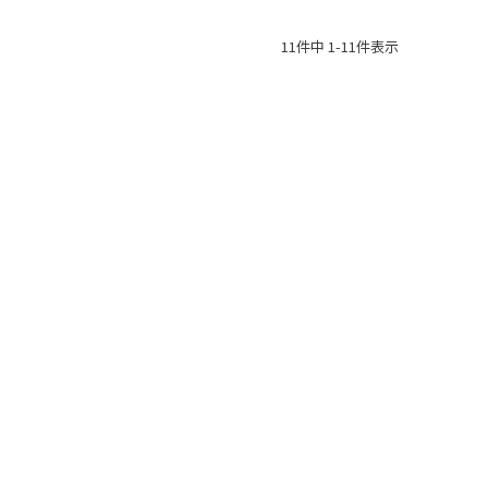
11
件中
1
-
11
件表示