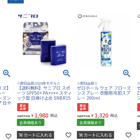
☆即日出荷/2026年モデル☆
☆即日出荷☆
イズ】
【送料無料】サニブロ スポ
ゼロホール ウェア フローズ
レー
ーツ SPF50+ PA++++ スティ
ンスプレー 衣類用冷却スプ
ローズン
ック型 日焼け止め SNBR15
レー 200ml
 日や
料
1,980
1,320
¥
¥
税込
税込
当店販売価格
当店販売価格
当
会員価格あり
会員価格あり
カートに入れる
カートに入れる