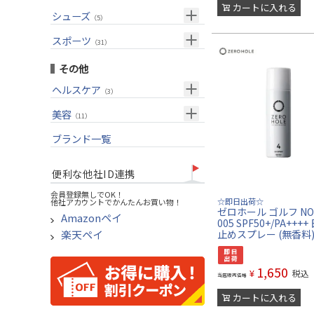
USモデル
（27）
パター(女性用)
（8）
カートに入れる
フェアウェイウッド
メンズ
シューズ
（10）
（5）
グリップ
（20）
チッパー(女性用)
（2）
ユーティリティー
スーツケース
アクセサリー
（1）
スポーツ
（4）
（31）
USモデル
アイアンセット
（1）
メンズ
トレーニング
（1）
（14）
その他
アイアン単品
アウトドア
（6）
ヘルスケア
（3）
ウェッジ
アクセサリー
（11）
サポーター
美容
（2）
パター
（11）
UVケア
ブランド一覧
ゴルフバッグ
（11）
キャディバッグ
便利な他社ID連携
ゴルフシューズ
会員登録無しでOK！
☆即日出荷☆
他社アカウントでかんたんお買い物！
ウェア
ゼロホール ゴルフ NO4
Amazonペイ
005 SPF50+/PA+++
その他
止めスプレー (無香料
楽天ペイ
1,650
¥
税込
当店販売価格
カートに入れる