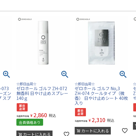
☆即日出荷☆
☆即日出荷☆
073
ゼロホール ゴルフ ZH-072
ゼロホール ゴルフ No,3
フローズン
無香料 日やけ止めスプレー
ZH-074 クールタイプ（微
Z
 スプ
140ｇ
香） 日やけ止めシート 40枚
入り
2,860
¥
税込
当店販売価格
当
2,310
¥
税込
当店販売価格
会員価格あり
カートに入れる
カートに入れる