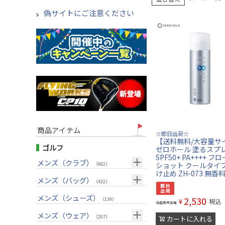
偽サイトにご注意ください
商品アイテム
☆即日出荷☆
【送料無料/大容量サ
ゴルフ
ゼロホール 塗るスプ
SPF50+ PA++++ フ
メンズ（クラブ）
（982）
ショット クールタイプ
け止め ZH-073 無香
クラブセット(右用)
メンズ（バッグ）
（24）
（432）
ドライバー(右用)
キャディバッグ
（125）
メンズ（シューズ）
（212）
2,530
（139）
¥
税込
当店販売価格
フェアウェイウッド(右用)
ボストンバッグ
（98）
（50）
メンズ（ウェア）
（207）
カートに入れる