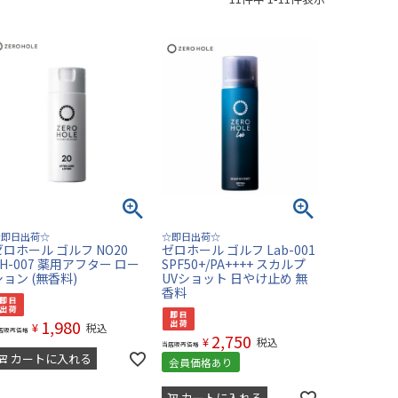
☆即日出荷☆
☆即日出荷☆
ゼロホール ゴルフ NO20
ゼロホール ゴルフ Lab-001
ZH-007 薬用アフター ロー
SPF50+/PA++++ スカルプ
ション (無香料)
UVショット 日やけ止め 無
香料
1,980
¥
税込
店販売価格
2,750
¥
税込
当店販売価格
カートに入れる
会員価格あり
カートに入れる