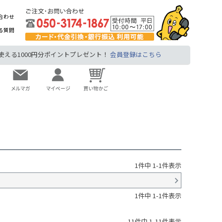
合わせ
る質問
る1000円分ポイントプレゼント！
会員登録はこちら
1
件中
1
-
1
件表示
1
件中
1
-
1
件表示
11
件中
1
-
11
件表示