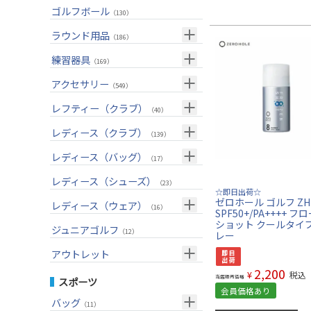
ユーティリティー(右用)
トートバッグ
（82）
（53）
トップス
ゴルフボール
（55）
（130）
アイアンセット(右用)
カートバッグ
（199）
（83）
ボトムス
（26）
ラウンド用品
（186）
アイアン単品(右用)
クラブケース
（83）
（33）
アウター
（17）
GPSナビ
練習器具
（33）
（169）
ウェッジ(右用)
（134）
インナー
（17）
距離測定器
パターマット
（59）
アクセサリー
（28）
（549）
パター(右用)
（214）
レインウェア
（11）
ティー
スイング練習器
（20）
ヘッドカバー
（114）
レフティー（クラブ）
（213）
（40）
チッパー(右用)
（13）
ソックス
（25）
ボールケース
（3）
シューズケース
クラブセット(左用)
（7）
レディース（クラブ）
（1）
（139）
USモデル
（56）
グローブ
（45）
マーカー
（35）
トラベルケース
ドライバー(左用)
（20）
クラブセット(女性用)
（4）
レディース（バッグ）
（11）
（17）
カスタム
その他
（11）
グリーンフォーク
（4）
ポーチ
フェアウェイウッド(左用)
（12）
ドライバー(女性用)
（3）
キャディバッグ
（20）
レディース（シューズ）
（12）
（23）
☆即日出荷☆
ネームプレート
（6）
帽子
ユーティリティー(左用)
（72）
フェアウェイウッド(女性用)
（2）
クラブケース
（28）
ゼロホール ゴルフ ZH-
（2）
レディース（ウェア）
（16）
SPF50+/PA++++ 
傘
（23）
ベルト
アイアンセット(左用)
（32）
ユーティリティー(女性用)
（6）
ショット クールタイプ
（24）
トップス
ジュニアゴルフ
（5）
（12）
レー
サングラス
アイアン単品(左用)
（73）
アイアンセット(女性用)
（3）
（17）
レインウェア
（4）
アウトレット
ネックレス
ウェッジ(左用)
（31）
アイアン単品(女性用)
（7）
（14）
2,200
グローブ
¥
（4）
税込
クラブセット
当店販売価格
スポーツ
その他
パター(左用)
（42）
会員価格あり
ウェッジ(女性用)
（14）
（15）
その他
ドライバー
（2）
バッグ
（11）
シャフト