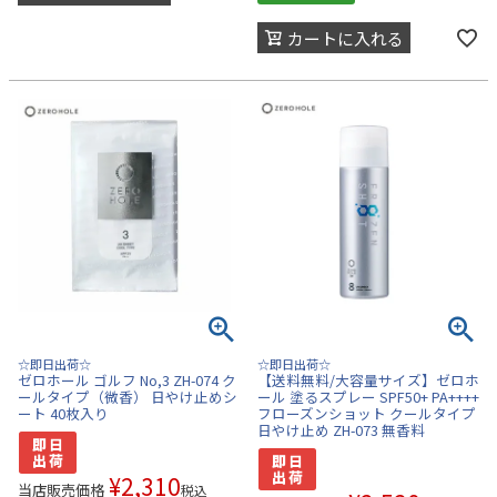
カートに入れる
☆即日出荷☆
☆即日出荷☆
ゼロホール ゴルフ No,3 ZH-074 ク
【送料無料/大容量サイズ】ゼロホ
ールタイプ（微香） 日やけ止めシ
ール 塗るスプレー SPF50+ PA++++
ート 40枚入り
フローズンショット クールタイプ
日やけ止め ZH-073 無香料
¥
2,310
当店販売価格
税込