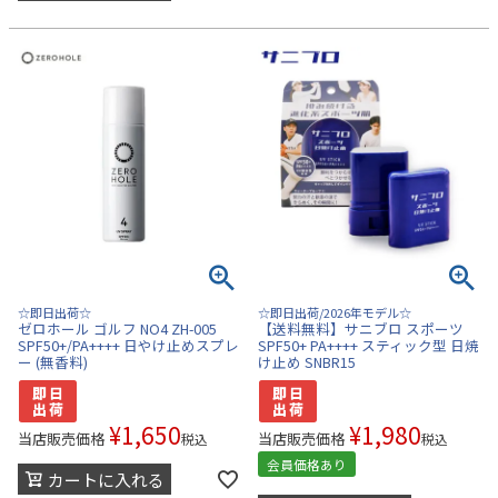
☆即日出荷☆
☆即日出荷/2026年モデル☆
ゼロホール ゴルフ NO4 ZH-005
【送料無料】サニブロ スポーツ
SPF50+/PA++++ 日やけ止めスプレ
SPF50+ PA++++ スティック型 日焼
ー (無香料)
け止め SNBR15
¥
1,650
¥
1,980
当店販売価格
当店販売価格
税込
税込
会員価格あり
カートに入れる