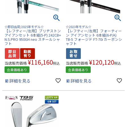
☆即日出荷/2025年モデル☆
☆2023年モデル☆
【レフティー/左用】ブリヂストン
【レフティー/左用】フォーティー
アイアンセット 6本組(5-P) 242CB+
ン アイアンセット 6本組(6-P/A)
N.S.PRO 950GH neo スチールシャ
TB-5 フォージド FT-70i カーボンシ
フト
ャフト
¥
116,160
¥
120,120
当店販売価格
当店販売価格
税込
税込
会員価格あり
会員価格あり
詳細を見る
詳細を見る