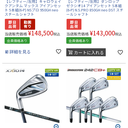
【レフティー/左用】キャロウェイ
【レフティー/左用】ダンロップ
クアンタム マックス アイアンセッ
ゼクシオ14 アイアンセット 5本組
ト 5本組(6-P) NSプロ 950GH neo
(6-P) N.S.PRO 850GH neo DST スチ
スチールシャフト
ールシャフト
¥
148,500
¥
143,000
当店販売価格
当店販売価格
税込
税込
会員価格あり
会員価格あり
詳細を見る
カートに入れる