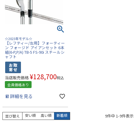
☆2023年モデル☆
【レフティー/左用】フォーティー
ン フォージド アイアンセット 6本
組(6-P,P/A) TB-5 FS-90i スチールシ
ャフト
¥
128,700
当店販売価格
税込
会員価格あり
詳細を見る
安い順
高い順
新着順
9
件中
1
-
9
件表示
並び替え