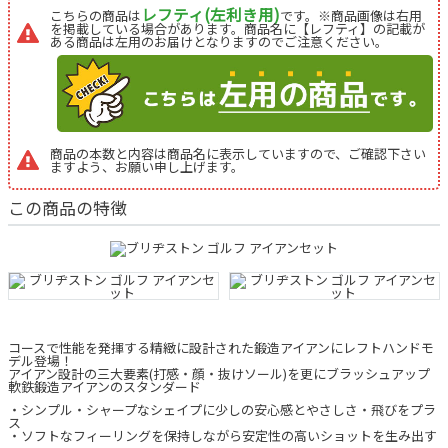
レフティ(左利き用)
こちらの商品は
です。※商品画像は右用
を掲載している場合があります。商品名に【レフティ】の記載が
ある商品は左用のお届けとなりますのでご注意ください。
商品の本数と内容は商品名に表示していますので、ご確認下さい
ますよう、お願い申し上げます。
この商品の特徴
コースで性能を発揮する精緻に設計された鍛造アイアンにレフトハンドモ
デル登場！
アイアン設計の三大要素(打感・顔・抜けソール)を更にブラッシュアップ
軟鉄鍛造アイアンのスタンダード
・シンプル・シャープなシェイプに少しの安心感とやさしさ・飛びをプラ
ス
・ソフトなフィーリングを保持しながら安定性の高いショットを生み出す