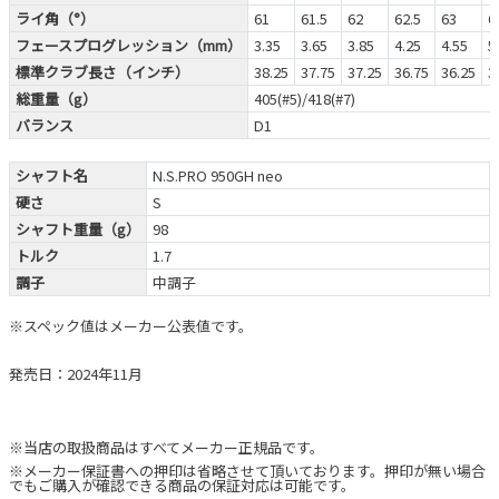
ライ角（°）
61
61.5
62
62.5
63
6
フェースプログレッション（mm）
3.35
3.65
3.85
4.25
4.55
5
標準クラブ長さ（インチ）
38.25
37.75
37.25
36.75
36.25
3
総重量（g）
405(#5)/418(#7)
バランス
D1
シャフト名
N.S.PRO 950GH neo
硬さ
S
シャフト重量（g）
98
トルク
1.7
調子
中調子
※スペック値はメーカー公表値です。
発売日：2024年11月
※当店の取扱商品はすべてメーカー正規品です。
※メーカー保証書への押印は省略させて頂いております。押印が無い場合
でもご購入が確認できる商品の保証対応は可能です。