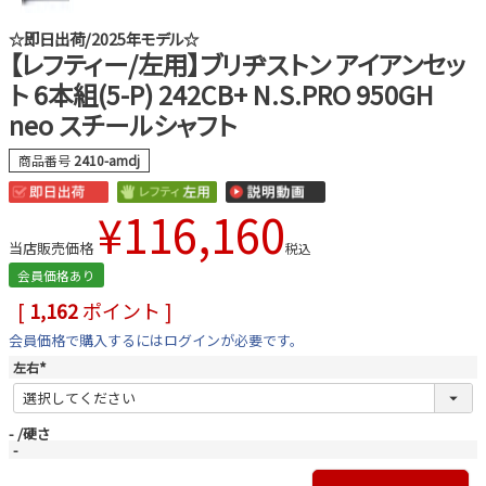
☆即日出荷/2025年モデル☆
【レフティー/左用】ブリヂストン アイアンセッ
ト 6本組(5-P) 242CB+ N.S.PRO 950GH
neo スチールシャフト
商品番号
2410-amdj
¥
116,160
当店販売価格
税込
会員価格あり
[
1,162
ポイント ]
会員価格で購入するにはログインが必要です。
左右
(
必
須
)
-
硬さ
-