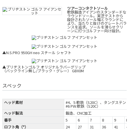
ツアーコンタクトソール
軟鉄鍛造アイアンのスタンダードな
ラウンドソール。実芝テストから
設計されたソール幅とラウンドに
より、当たりと抜けのグレートバラ
ンスを追求。ソールを滑らせクリ
ーンに打つゴルファー向け設計。
▲N.S.PRO 950GH neo スチール シャフト
▲ブリヂストンゴルフ オリジナルラバーグリップ
（バックライン無し/ブラック・グレー） GBX0M
スペック
ヘッド素材
#4、5:軟鉄（S20C）、タングステン
#6 PW:軟鉄（S20C）
ヘッド製法
鍛造、CNC加工
番手
5
6
7
8
9
P
ロフト角（°）
24
27
31
36
41
4