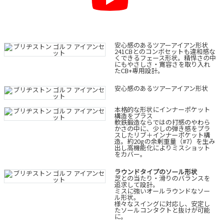
安心感のあるツアーアイアン形状
241CBとのコンボセットも違和感な
くできるフェース形状。精悍さの中
にもやさしさ・寛容さを取り入れ
たCB+専用設計。
安心感のあるツアーアイアン形状
本格的な形状にインナーポケット
構造をプラス
軟鉄鍛造ならではの打感のやわら
かさの中に、少しの弾き感をプラ
スしたリブ＋インナーポケット構
造。約20gの余剰重量（#7）を生み
出し高機能化によりミスショット
をカバー。
ラウンドタイプのソール形状
芝との当たり・滑りのバランスを
追求して設計。
ミスに強いオールラウンドなソー
ル形状。
様々なスイングに対応し、安定し
たソールコンタクトと抜けが可能
に。