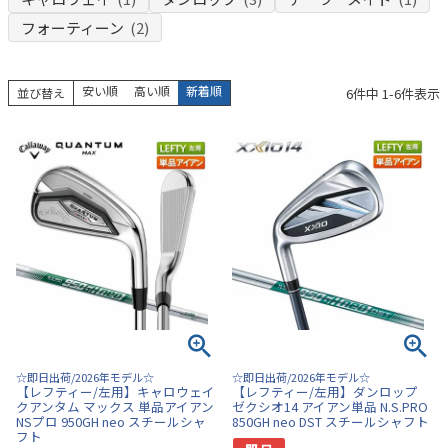
フォーティーン
(2)
安い順
高い順
新着順
6
件中
1
-
6
件表示
並び替え
☆即日出荷/2026年モデル☆
☆即日出荷/2026年モデル☆
【レフティー/左用】キャロウェイ
【レフティー/左用】ダンロップ
クアンタム マックス 単品アイアン
ゼクシオ14 アイアン単品 N.S.PRO
NSプロ 950GH neo スチールシャ
850GH neo DST スチールシャフト
フト