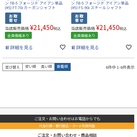
ン TB-5 フォージド アイアン単品
ン TB-5 フォージド アイアン単品
(#5) FT-70i カーボンシャフト
(#5) FS-90i スチールシャフト
¥
21,450
¥
21,450
当店販売価格
当店販売価格
税込
税込
会員価格あり
会員価格あり
詳細を見る
詳細を見る
安い順
高い順
新着順
6
件中
1
-
6
件表示
並び替え
ご注文・お問い合わせはお電話からでも
代金引換・銀行振込・カード利用可能
ご注文・お問い合わせ・商品相談