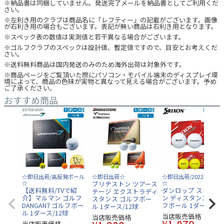
※納品書は同梱していません。発送完了メールを納品書としてご利用くだ
さい。
※左利き用のクラブは商品名に「レフティー」の記載がございます。画像
が右利き用の場合もございます。表記が無い商品は右利き用となります。
※スペック表の数値は実測値と若干異なる場合がございます。
※ゴルフクラブのスペックは設計値、暫定値ですので、目安とお考えくだ
さい。
※送料無料商品は国内発送のみのため海外出荷は対象外です。
※商品ページをご覧頂いた際にパソコン・モバイル端末のディスプレイ環
境によって、商品の色味が実物と異なって見える場合がございます。予め
ご了承ください。
おすすめ商品
☆即日出荷/高反発ボール
☆即日出荷☆
☆即日出荷/2022年モデ
☆
ブリヂストン ツアース
☆
【送料無料/TVで紹
ダンロップ スリクソ
テージ エクストラディ
介】マルマン ゴルフ
ン ディスタンス9 ゴ
スタンス ゴルフボー
DANGAN7 ゴルフボー
フボール 1ダース/12
ル 1ダース/12球
ル 1ダース/12球
当店販売価格
当店販売価格
当店販売価格