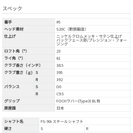
スペック
番手
#5
ヘッド素材
S20C（軟鉄鍛造）
仕上げ
ニッケルクロムメッキ・サテン仕上げ
バックフェース部/プレシジョン・フォー
ジング
ロフト角（°）
23
ライ角（°）
61
クラブ長さ（インチ）
38.5
クラブ重さ（ｇ)
S
395
R
392
バランス
S
D0
R
C9.5
グリップ
FOCHラバー(Type3) BL有
原産国
日本
シャフト名
FS-90i スチールシャフト
硬さ
S
R