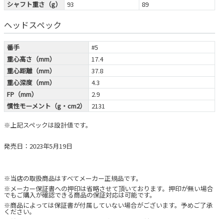
シャフト重さ（g）
93
89
ヘッドスペック
番手
#5
重心高さ（mm）
17.4
重心距離（mm）
37.8
重心深度（mm）
4.3
FP（mm）
2.9
慣性モーメント（g・cm2）
2131
※上記スペックは設計値です。
発売日：2023年5月19日
※当店の取扱商品はすべてメーカー正規品です。
※メーカー保証書への押印は省略させて頂いております。押印が無い場合
でもご購入が確認できる商品の保証対応は可能です。
※商品によっては保証書が付属していない場合がございます。予めご了承
ください。