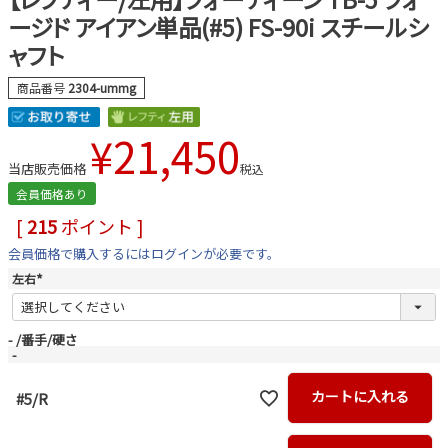
ージド アイアン単品(#5) FS-90i スチールシ
ャフト
商品番号
2304-ummg
¥
21,450
当店販売価格
税込
会員価格あり
[
215
ポイント ]
会員価格で購入するにはログインが必要です。
左右
(
必
須
)
-
番手/硬さ
-
カートに入れる
#5/R