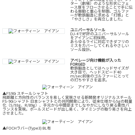
ター（劇場）のような形状にフェ
ース厚をフローさせることで手に伝
わる振動と重心を制御。ゴルファ
ーが軟鉄鍛造に求める「打感」と
「やさしさ」を両立しました。
ユニバーサルソール
DJ-4で好評のユニバーサルソール
をアイアンに初採用。
あらゆるライに対応できダフリの
ミスをカバーしてくれるやさしい
ソール設計。
アベレージ向け機能が入った
FORGED
軟鉄鍛造としてはヘッドサイズが
大き目で、ヘッドスピード40
ｍ/sec前後のゴルファーにとって
の打ちやすさを追求。
▲FS90i スチールシャフト
飛距離と方向性のバランスを易しく実現させる新開発オリジナルスチール
FS-90iシャフト 日本シャフトとの共同開発により、従来仕様から5gの軽量
化（S/93g、R/89g）、手元から中間部までしなやかにしなり戻る剛性バ
ランスを実現。ボールスピードが出し易く、タイミングの取り易さを向上
させました。
▲FOCHラバー(Type3) BL有