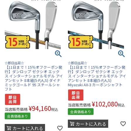
☆即日出荷☆
☆即日出荷☆
【11日まで！15％オフクーポン発
【11日まで！15％オフクーポン発
行】ダンロップ ゼクシオ エック
行】ダンロップ ゼクシオ エック
ス インターナショナルモデル アイ
ス インターナショナルモデル アイ
アンセット 8本組(5-P,A,S) ダイナ
アンセット 8本組(5-P,A,S)
ミックゴールド 95 スチールシャ
Miyazaki AX-3 カーボンシャフト
フト
¥
102,080
当店販売価格
税込
¥
94,160
当店販売価格
税込
会員価格あり
会員価格あり
カートに入れる
カートに入れる