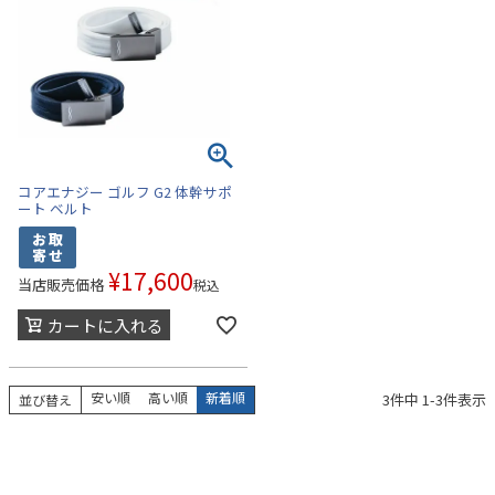
コアエナジー ゴルフ G2 体幹サポ
ート ベルト
¥
17,600
当店販売価格
税込
カートに入れる
安い順
高い順
新着順
3
件中
1
-
3
件表示
並び替え