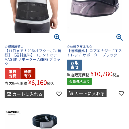
☆即日出荷☆
☆体幹を支える☆
【11日まで！20％オフクーポン発
【送料無料】コアエナジー FIT ス
行】【送料無料】コラントッテ
トレッチ サポーター ブラック
MAG 腰 サポーター ABBFE ブラッ
ク
¥
10,780
当店販売価格
税込
¥
6,160
会員価格あり
当店販売価格
税込
カートに入れる
カートに入れる