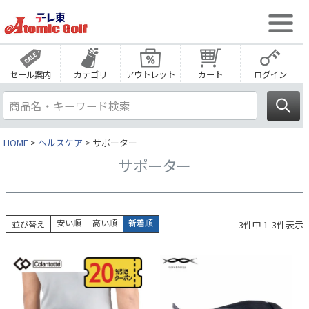
セール案内
カテゴリ
アウトレット
カート
ログイン
HOME
ヘルスケア
サポーター
サポーター
安い順
高い順
新着順
3
件中
1
-
3
件表示
並び替え