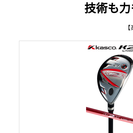
技術も力
【