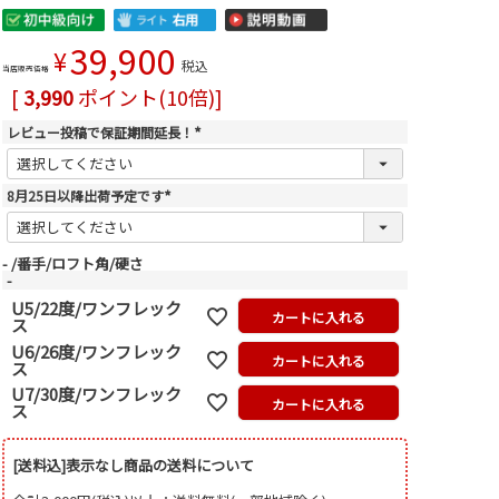
39,900
¥
税込
当店販売価格
[
3,990
ポイント(10倍)]
レビュー投稿で保証期間延長！
(
必
須
)
8月25日以降出荷予定です
(
必
須
)
-
番手/ロフト角/硬さ
-
U5/22度/ワンフレック
カートに入れる
ス
U6/26度/ワンフレック
カートに入れる
ス
U7/30度/ワンフレック
カートに入れる
ス
[送料込]表示なし商品の送料について