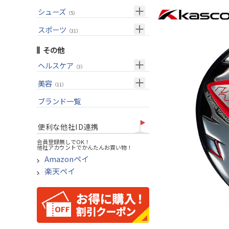
USモデル
（27）
パター(女性用)
（8）
フェアウェイウッド
メンズ
シューズ
（10）
（5）
グリップ
（20）
チッパー(女性用)
（2）
ユーティリティー
スーツケース
アクセサリー
（1）
スポーツ
（4）
（31）
USモデル
アイアンセット
（1）
メンズ
トレーニング
（1）
（14）
その他
アイアン単品
アウトドア
（6）
ヘルスケア
（3）
ウェッジ
アクセサリー
（11）
サポーター
美容
（2）
パター
（11）
UVケア
ブランド一覧
ゴルフバッグ
（11）
キャディバッグ
便利な他社ID連携
ゴルフシューズ
会員登録無しでOK！
他社アカウントでかんたんお買い物！
ウェア
Amazonペイ
その他
楽天ペイ