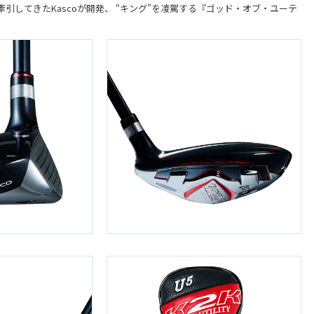
引してきたKascoが開発、 “キング”を凌駕する『ゴッド・オブ・ユーテ