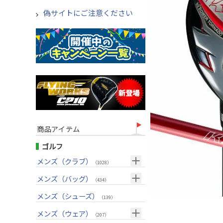
偽サイトにご注意ください
商品アイテム
ゴルフ
メンズ（クラブ）
（1028）
クラブセット(右用)
メンズ（バッグ）
（24）
（434）
ドライバー(右用)
キャディバッグ
（136）
メンズ（シューズ）
（212）
（139）
フェアウェイウッド(右用)
ボストンバッグ
（100）
（50）
メンズ（ウェア）
（207）