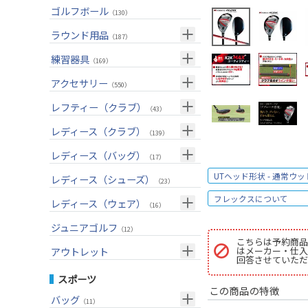
ユーティリティー(右用)
トートバッグ
（89）
（53）
トップス
ゴルフボール
（55）
（130）
アイアンセット(右用)
カートバッグ
（209）
（85）
ボトムス
（26）
ラウンド用品
（187）
アイアン単品(右用)
クラブケース
（91）
（33）
アウター
（17）
GPSナビ
練習器具
（34）
（169）
ウェッジ(右用)
（134）
インナー
（17）
距離測定器
パターマット
（59）
アクセサリー
（28）
（550）
パター(右用)
（222）
レインウェア
（11）
ティー
スイング練習器
（20）
ヘッドカバー
（114）
レフティー（クラブ）
（213）
（43）
チッパー(右用)
（13）
ソックス
（25）
ボールケース
（3）
シューズケース
クラブセット(左用)
（7）
レディース（クラブ）
（1）
（139）
USモデル
（59）
グローブ
（45）
マーカー
（35）
トラベルケース
ドライバー(左用)
（20）
クラブセット(女性用)
（4）
レディース（バッグ）
（11）
（17）
カスタム
その他
（11）
グリーンフォーク
（4）
ポーチ
フェアウェイウッド(左用)
（12）
ドライバー(女性用)
（4）
UTヘッド形状 - 通常ウッ
キャディバッグ
（20）
レディース（シューズ）
（12）
（23）
ネームプレート
（6）
帽子
ユーティリティー(左用)
（72）
フェアウェイウッド(女性用)
（3）
フレックスについて
クラブケース
（28）
（2）
レディース（ウェア）
（16）
傘
（23）
ベルト
アイアンセット(左用)
（33）
ユーティリティー(女性用)
（6）
（24）
トップス
ジュニアゴルフ
（5）
（12）
サングラス
こちらは予約商品
アイアン単品(左用)
（73）
アイアンセット(女性用)
（3）
（17）
レインウェア
（4）
はメーカー・仕入
アウトレット
回答させていただ
ネックレス
ウェッジ(左用)
（31）
アイアン単品(女性用)
（7）
（14）
グローブ
（4）
クラブセット
スポーツ
その他
パター(左用)
（42）
ウェッジ(女性用)
（15）
この商品の特徴
（15）
その他
ドライバー
（2）
バッグ
（11）
シャフト