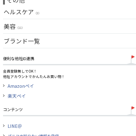
パター
アウトドア
（6）
ゴルフバッグ
ヘルスケア
アクセサリー
（3）
（11）
キャディバッグ
サポーター
美容
（2）
ゴルフシューズ
（11）
ウェア
UVケア
ブランド一覧
（11）
その他
便利な他社ID連携
会員登録無しでOK！
他社アカウントでかんたんお買い物！
Amazonペイ
楽天ペイ
コンテンツ
LINE＠
ゴルフの知りたい情報を発信