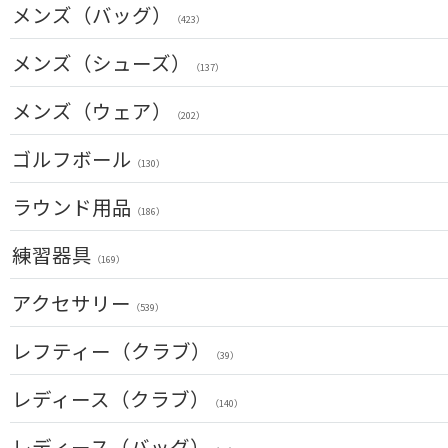
クラブセット(右用)
メンズ（バッグ）
（24）
（423）
ドライバー(右用)
（126）
キャディバッグ
メンズ（シューズ）
（211）
（137）
フェアウェイウッド(右用)
（97）
ボストンバッグ
（47）
メンズ（ウェア）
ユーティリティー(右用)
（83）
（202）
トートバッグ
（51）
アイアンセット(右用)
トップス
（200）
ゴルフボール
カートバッグ
（55）
（81）
（130）
アイアン単品(右用)
ボトムス
（84）
クラブケース
（26）
（32）
ラウンド用品
ウェッジ(右用)
（186）
アウター
（134）
（17）
パター(右用)
GPSナビ
練習器具
インナー
（211）
（34）
（17）
（169）
チッパー(右用)
距離測定器
レインウェア
（12）
（59）
パターマット
（11）
アクセサリー
（28）
（539）
USモデル
ティー
ソックス
（56）
（20）
スイング練習器
（23）
（114）
ヘッドカバー
レフティー（クラブ）
カスタム
ボールケース
（202）
グローブ
（2）
（39）
（42）
シューズケース
マーカー
（6）
その他
クラブセット(左用)
（35）
レディース（クラブ）
（11）
（1）
（140）
トラベルケース
グリーンフォーク
（21）
ドライバー(左用)
（4）
（4）
クラブセット(女性用)
レディース（バッグ）
ポーチ
（11）