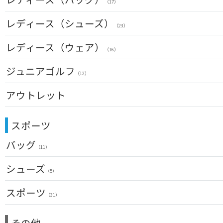
ネームプレート
（12）
（17）
フェアウェイウッド(左用)
（6）
（3）
ドライバー(女性用)
帽子
（20）
傘
キャディバッグ
（72）
レディース（シューズ）
ユーティリティー(左用)
（23）
（12）
（2）
（23）
フェアウェイウッド(女性用)
ベルト
（28）
クラブケース
（32）
アイアンセット(左用)
（2）
（6）
レディース（ウェア）
ユーティリティー(女性用)
サングラス
（24）
（16）
（74）
アイアン単品(左用)
（3）
アイアンセット(女性用)
ネックレス
トップス
（18）
ジュニアゴルフ
（31）
（5）
ウェッジ(左用)
（12）
（7）
アイアン単品(女性用)
その他
レインウェア
（14）
（42）
（4）
パター(左用)
アウトレット
（13）
ウェッジ(女性用)
シャフト
グローブ
（15）
（27）
（4）
USモデル
パター(女性用)
クラブセット
グリップ
その他
（8）
（20）
（2）
スポーツ
ドライバー
チッパー(女性用)
（2）
バッグ
フェアウェイウッド
USモデル
（11）
（1）
ユーティリティー
メンズ
シューズ
（10）
（5）
アイアンセット
スーツケース
（1）
アクセサリー
スポーツ
アイアン単品
（4）
（31）
メンズ
ウェッジ
（1）
トレーニング
（14）
その他