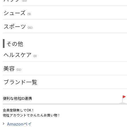
USモデル
（11）
（1）
ユーティリティー
メンズ
シューズ
（10）
（5）
アイアンセット
スーツケース
（1）
アクセサリー
スポーツ
アイアン単品
（4）
（31）
メンズ
ウェッジ
（1）
トレーニング
（14）
その他
パター
アウトドア
（6）
ゴルフバッグ
ヘルスケア
アクセサリー
（3）
（11）
キャディバッグ
サポーター
美容
（2）
ゴルフシューズ
（11）
ウェア
UVケア
ブランド一覧
（11）
その他
便利な他社ID連携
会員登録無しでOK！
他社アカウントでかんたんお買い物！
Amazonペイ