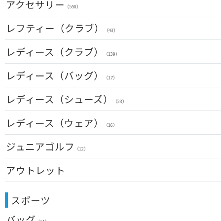
パターマット
アクセサリー
（28）
（550）
USモデル
ティー
ソックス
（59）
（20）
スイング練習器
（25）
（114）
ヘッドカバー
レフティー（クラブ）
カスタム
ボールケース
（213）
グローブ
（3）
（43）
（45）
シューズケース
マーカー
（7）
その他
クラブセット(左用)
（35）
レディース（クラブ）
（11）
（1）
（139）
トラベルケース
グリーンフォーク
（20）
ドライバー(左用)
（4）
（4）
クラブセット(女性用)
レディース（バッグ）
ポーチ
（11）
ネームプレート
（12）
（17）
フェアウェイウッド(左用)
（6）
（4）
ドライバー(女性用)
帽子
（20）
傘
キャディバッグ
（72）
レディース（シューズ）
ユーティリティー(左用)
（23）
（12）
（3）
（23）
フェアウェイウッド(女性用)
ベルト
（28）
クラブケース
（33）
アイアンセット(左用)
（2）
（6）
レディース（ウェア）
ユーティリティー(女性用)
サングラス
（24）
（16）
（73）
アイアン単品(左用)
（3）
アイアンセット(女性用)
ネックレス
トップス
（17）
ジュニアゴルフ
（31）
（5）
ウェッジ(左用)
（12）
（7）
アイアン単品(女性用)
その他
レインウェア
（14）
（42）
（4）
パター(左用)
アウトレット
（15）
ウェッジ(女性用)
シャフト
グローブ
（15）
（27）
（4）
USモデル
パター(女性用)
クラブセット
グリップ
その他
（8）
（20）
（2）
スポーツ
ドライバー
チッパー(女性用)
（2）
バッグ
フェアウェイウッド