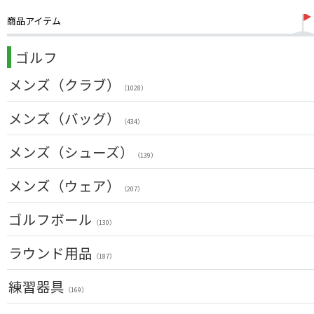
商品アイテム
ゴルフ
メンズ（クラブ）
（1028）
クラブセット(右用)
メンズ（バッグ）
（24）
（434）
ドライバー(右用)
（136）
キャディバッグ
メンズ（シューズ）
（212）
（139）
フェアウェイウッド(右用)
（100）
ボストンバッグ
（50）
メンズ（ウェア）
ユーティリティー(右用)
（89）
（207）
トートバッグ
（53）
アイアンセット(右用)
トップス
（209）
ゴルフボール
カートバッグ
（55）
（85）
（130）
アイアン単品(右用)
ボトムス
（91）
クラブケース
（26）
（33）
ラウンド用品
ウェッジ(右用)
（187）
アウター
（134）
（17）
パター(右用)
GPSナビ
練習器具
インナー
（222）
（34）
（17）
（169）
チッパー(右用)
距離測定器
レインウェア
（13）
（59）
（11）