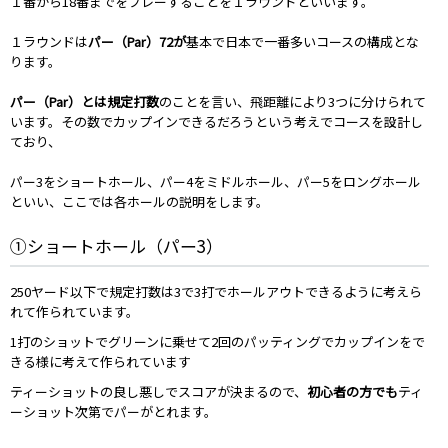
１番から18番までをプレーすることを１ラウンドといいます。
１ラウンドは
パー（Par）72が
基本で日本で一番多いコースの構成とな
ります。
パー（Par）とは規定打数
のことを言い、飛距離により3つに分けられて
います。その数でカップインできるだろうという考えでコースを設計し
ており、
パー3をショートホール、パー4をミドルホール、パー5をロングホール
といい、ここでは各ホールの説明をします。
①ショートホール（パー3）
250ヤード以下で規定打数は3で3打でホールアウトできるように考えら
れて作られています。
1打のショットでグリーンに乗せて2回のパッティングでカップインをで
きる様に考えて作られています
ティーショットの良し悪しでスコアが決まるので、
初心者の方でも
ティ
ーショット次第でパーがとれます。