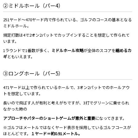
②ミドルホール（パー4）
251ヤード～470ヤード内で作られている、ゴルフのコースの基本となる
ミドルホール。
規定打数は4で2オン2パットでカップインすることを想定して作られて
います。
1ラウンドで1番数が多く、
ミドルホール攻略
が全体のスコアを
縮めるカ
ギ
ともいえます。
③ロングホール（パー5）
471ヤード以上で作られているホールで、3オン2パットでのホールアウ
トを想定しています。
長いので飛ばす人が有利と考えがちですが、3打でグリーンに乗せられ
なかった時の
アプローチやパターのショートゲームが意外と重要
になってきます。
※ゴルフはメートルではなくヤード表示を採用しているゴルフコースが
ほとんどです。
１ヤード＝約0.91メートル。