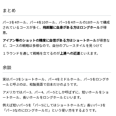
まとめ
パー3を4ホール、パー4を10ホール、パー5を4ホールの18ホールで構成
されているコースが多く、
飛距離に自身がある方はロングホール
が得
意。
アイアン等のショットの精度に自信がある方はショートホール
が得意な
ど、コースの戦略は多様なので、自分のプレースタイルを見つけて
１ラウンドを通して戦略を立てるのが
上達への近道
といえます。
余談
実はパー3をショートホール、パー4をミドルホール、パー5をロングホ
ールと呼ぶのは、和製英語で日本だけのようです。
アメリカではパー3、パー4、パー5としか呼ばずに、短いホールをショ
ートホール、長いホールをロングホールといいます。
例えば短いパー5を「パー5にしてはショートホールだ」長いパー3を
「パー3なのにロングホールだ」という使い方をするようです。