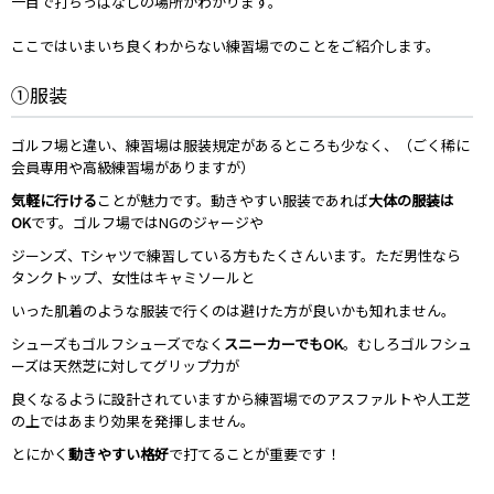
一目で打ちっぱなしの場所がわかります。
ここではいまいち良くわからない練習場でのことをご紹介します。
①服装
ゴルフ場と違い、練習場は服装規定があるところも少なく、（ごく稀に
会員専用や高級練習場がありますが）
気軽に行ける
ことが魅力です。動きやすい服装であれば
大体の服装は
OK
です。ゴルフ場ではNGのジャージや
ジーンズ、Tシャツで練習している方もたくさんいます。ただ男性なら
タンクトップ、女性はキャミソールと
いった肌着のような服装で行くのは避けた方が良いかも知れません。
シューズもゴルフシューズでなく
スニーカーでもOK
。むしろゴルフシュ
ーズは天然芝に対してグリップ力が
良くなるように設計されていますから練習場でのアスファルトや人工芝
の上ではあまり効果を発揮しません。
とにかく
動きやすい格好
で打てることが重要です！