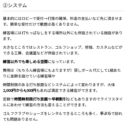
②システム
基本的にはロビーで受付→打席の確保、料金の支払いなど先に済ませま
す。簡単な受付だけで敷居は高くありません。
練習場には打ちっぱなしをする場所以外にも併設されている施設があり
ます。
大きなところではレストラン、ゴルフショップ、修理、カスタムなどが
できる工房、会議室などが併設されています。
練習以外でも楽しめる空間
になっています。
費用は（もちろん練習場にもよりますが）貸しボール代として1級あた
りに金額を設けている練習場や
時間制限のある打ち放題などシステムによって変わりますが、大体
2,000円から4,000円
もあれば満足できる練習ができます。
定額で
時間無制限打ち放題
や
早朝割引
などもありますのでライフスタイ
ルにあわせて練習の方法も変えることができます。
ゴルフクラブやシューズをレンタルできるところも多く、
手ぶら
で訪れ
ても問題ありません。