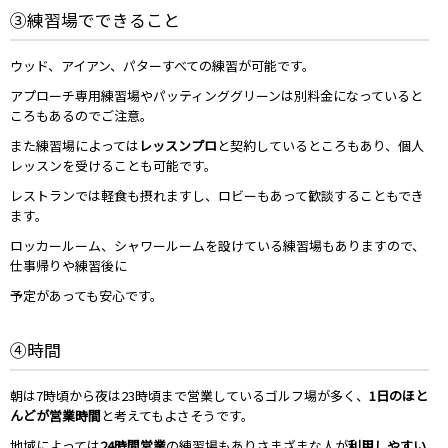
③練習場でできること
ウッド、アイアン、パターすべての練習が可能です。
アプローチ専用練習場やパッティンググリーンは別料金になっていると
ころもあるのでご注意。
また練習場によっては
レッスンプロ
と契約しているところもあり、個人
レッスンを受けることも可能です。
レストランでは軽食も摂れますし、ロビーもあって歓談することもでき
ます。
ロッカールーム、シャワールームを設けている練習場もありますので、
仕事帰りや練習後に
予定があっても安心です。
④時間
朝は7時頃から夜は23時頃まで営業しているゴルフ場が多く、
1日のほと
んどが営業時間
と考えてもよさそうです。
地域によっては
24時間営業
の練習場もありさまざまな人が
利用しやすい