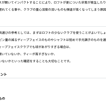
スが開いてインパクトすることにより、ロフトが更についた状態が発生したり
遅れてくる事や、クラブの重心深度の深いものも弾道が高くなってしまう原
具選びの参考としては、まずはロフトの少ないクラブを使うことがよいでし
ピン量の減るディープフェイスのものやシャフトは短めで手元調子のものを選
ィープフェイスクラブでも球があがりすぎる場合は、
開いていないか、ティーが高すぎないか、
いないかといった確認をすることも大切なことです。
イント
もの