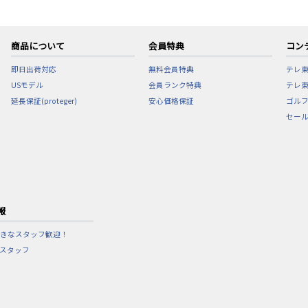
商品について
会員特典
コン
即日出荷対応
無料会員特典
テレ
USモデル
会員ランク特典
テレ東
延長保証(proteger)
安心価格保証
ゴル
セー
報
きなスタッフ歓迎！
営スタッフ