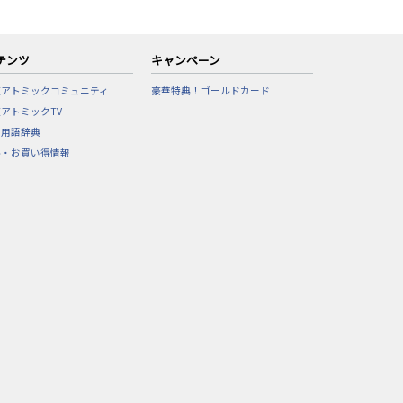
テンツ
キャンペーン
東アトミックコミュニティ
豪華特典！ゴールドカード
アトミックTV
フ用語辞典
ル・お買い得情報