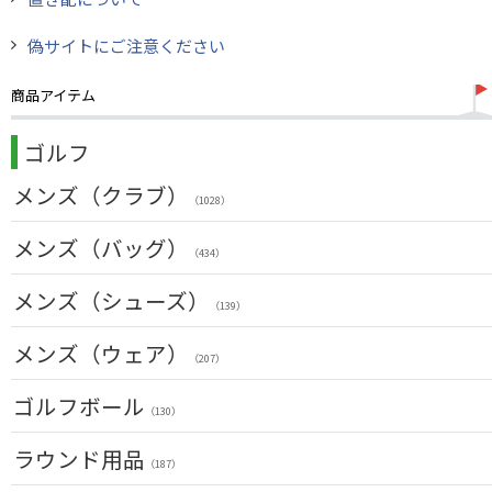
偽サイトにご注意ください
商品アイテム
ゴルフ
メンズ（クラブ）
（1028）
クラブセット(右用)
メンズ（バッグ）
（24）
（434）
ドライバー(右用)
（136）
キャディバッグ
メンズ（シューズ）
（212）
（139）
フェアウェイウッド(右用)
（100）
ボストンバッグ
（50）
メンズ（ウェア）
ユーティリティー(右用)
（89）
（207）
トートバッグ
（53）
アイアンセット(右用)
トップス
（209）
ゴルフボール
カートバッグ
（55）
（85）
（130）
アイアン単品(右用)
ボトムス
（91）
クラブケース
（26）
（33）
ラウンド用品
ウェッジ(右用)
（187）
アウター
（134）
（17）