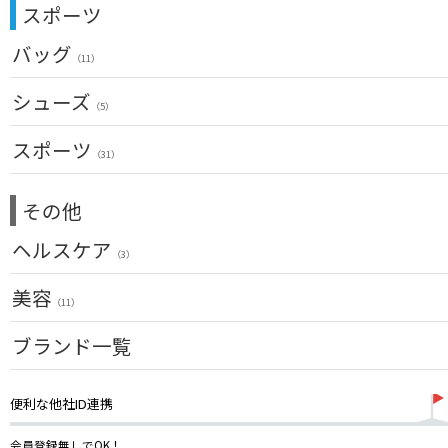
その他
（20）
（2）
スポーツ
ドライバー
チッパー(女性用)
（2）
バッグ
フェアウェイウッド
USモデル
（11）
（1）
ユーティリティー
メンズ
シューズ
（10）
（5）
アイアンセット
スーツケース
（1）
アクセサリー
スポーツ
アイアン単品
（4）
（31）
メンズ
ウェッジ
（1）
トレーニング
（14）
その他
パター
アウトドア
（6）
ゴルフバッグ
ヘルスケア
アクセサリー
（3）
（11）
キャディバッグ
サポーター
美容
（2）
ゴルフシューズ
（11）
ウェア
UVケア
ブランド一覧
（11）
その他
便利な他社ID連携
会員登録無しでOK！