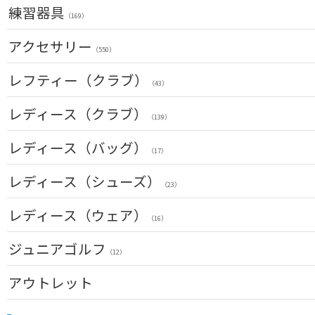
パター(右用)
GPSナビ
練習器具
インナー
（222）
（34）
（17）
（169）
チッパー(右用)
距離測定器
レインウェア
（13）
（59）
パターマット
（11）
アクセサリー
（28）
（550）
USモデル
ティー
ソックス
（59）
（20）
スイング練習器
（25）
（114）
ヘッドカバー
レフティー（クラブ）
カスタム
ボールケース
（213）
グローブ
（3）
（43）
（45）
シューズケース
マーカー
（7）
その他
クラブセット(左用)
（35）
レディース（クラブ）
（11）
（1）
（139）
トラベルケース
グリーンフォーク
（20）
ドライバー(左用)
（4）
（4）
クラブセット(女性用)
レディース（バッグ）
ポーチ
（11）
ネームプレート
（12）
（17）
フェアウェイウッド(左用)
（6）
（4）
ドライバー(女性用)
帽子
（20）
傘
キャディバッグ
（72）
レディース（シューズ）
ユーティリティー(左用)
（23）
（12）
（3）
（23）
フェアウェイウッド(女性用)
ベルト
（28）
クラブケース
（33）
アイアンセット(左用)
（2）
（6）
レディース（ウェア）
ユーティリティー(女性用)
サングラス
（24）
（16）
（73）
アイアン単品(左用)
（3）
アイアンセット(女性用)
ネックレス
トップス
（17）
ジュニアゴルフ
（31）
（5）
ウェッジ(左用)
（12）
（7）
アイアン単品(女性用)
その他
レインウェア
（14）
（42）
（4）
パター(左用)
アウトレット
（15）
ウェッジ(女性用)
シャフト
グローブ
（15）
（27）
（4）
USモデル
パター(女性用)
クラブセット
グリップ
（8）