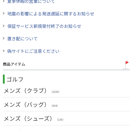
夏季休暇の営業について
地震の影響による発送遅延に関するお知らせ
保証サービス新規受付終了のお知らせ
置き配について
偽サイトにご注意ください
商品アイテム
ゴルフ
メンズ（クラブ）
（1028）
クラブセット(右用)
メンズ（バッグ）
（24）
（434）
ドライバー(右用)
（136）
キャディバッグ
メンズ（シューズ）
（212）
（139）
フェアウェイウッド(右用)
（100）
ボストンバッグ
（50）