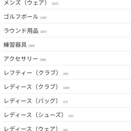
メンズ（ウェア）
ユーティリティー(右用)
（89）
（207）
トートバッグ
（53）
アイアンセット(右用)
トップス
（209）
ゴルフボール
カートバッグ
（55）
（85）
（130）
アイアン単品(右用)
ボトムス
（91）
クラブケース
（26）
（33）
ラウンド用品
ウェッジ(右用)
（187）
アウター
（134）
（17）
パター(右用)
GPSナビ
練習器具
インナー
（222）
（34）
（17）
（169）
チッパー(右用)
距離測定器
レインウェア
（13）
（59）
パターマット
（11）
アクセサリー
（28）
（550）
USモデル
ティー
ソックス
（59）
（20）
スイング練習器
（25）
（114）
ヘッドカバー
レフティー（クラブ）
カスタム
ボールケース
（213）
グローブ
（3）
（43）
（45）
シューズケース
マーカー
（7）
その他
クラブセット(左用)
（35）
レディース（クラブ）
（11）
（1）
（139）
トラベルケース
グリーンフォーク
（20）
ドライバー(左用)
（4）
（4）
クラブセット(女性用)
レディース（バッグ）
ポーチ
（11）
ネームプレート
（12）
（17）
フェアウェイウッド(左用)
（6）
（4）
ドライバー(女性用)
帽子
（20）
傘
キャディバッグ
（72）
レディース（シューズ）
ユーティリティー(左用)
（23）
（12）
（3）
（23）
フェアウェイウッド(女性用)
ベルト
（28）
クラブケース
（33）
アイアンセット(左用)
（2）
（6）
レディース（ウェア）
ユーティリティー(女性用)
サングラス
（24）
（16）
（73）