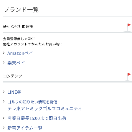
ウェア
UVケア
ブランド一覧
（11）
その他
便利な他社ID連携
会員登録無しでOK！
他社アカウントでかんたんお買い物！
Amazonペイ
楽天ペイ
コンテンツ
LINE＠
ゴルフの知りたい情報を発信
テレ東アトミックゴルフコミュニティ
営業日最長15:00まで即日出荷
新着アイテム一覧