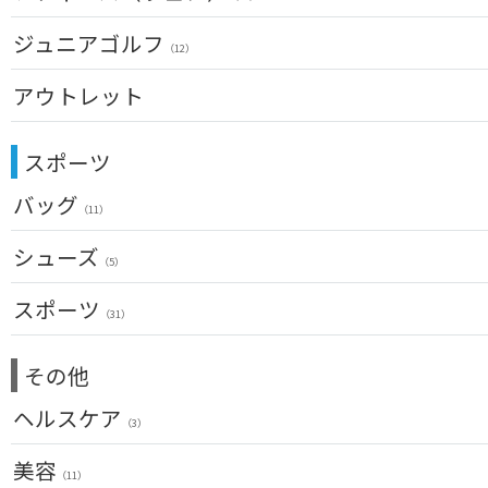
アイアン単品(左用)
（3）
アイアンセット(女性用)
ネックレス
トップス
（17）
ジュニアゴルフ
（31）
（5）
ウェッジ(左用)
（12）
（7）
アイアン単品(女性用)
その他
レインウェア
（14）
（42）
（4）
パター(左用)
アウトレット
（15）
ウェッジ(女性用)
シャフト
グローブ
（15）
（27）
（4）
USモデル
パター(女性用)
クラブセット
グリップ
その他
（8）
（20）
（2）
スポーツ
ドライバー
チッパー(女性用)
（2）
バッグ
フェアウェイウッド
USモデル
（11）
（1）
ユーティリティー
メンズ
シューズ
（10）
（5）
アイアンセット
スーツケース
（1）
アクセサリー
スポーツ
アイアン単品
（4）
（31）
メンズ
ウェッジ
（1）
トレーニング
（14）
その他
パター
アウトドア
（6）
ゴルフバッグ
ヘルスケア
アクセサリー
（3）
（11）
キャディバッグ
サポーター
美容
（2）
ゴルフシューズ
（11）