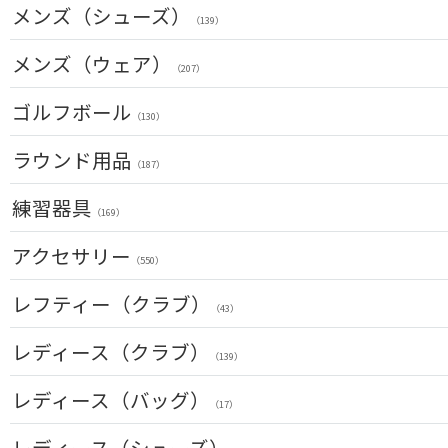
キャディバッグ
メンズ（シューズ）
（212）
（139）
フェアウェイウッド(右用)
（100）
ボストンバッグ
（50）
メンズ（ウェア）
ユーティリティー(右用)
（89）
（207）
トートバッグ
（53）
アイアンセット(右用)
トップス
（209）
ゴルフボール
カートバッグ
（55）
（85）
（130）
アイアン単品(右用)
ボトムス
（91）
クラブケース
（26）
（33）
ラウンド用品
ウェッジ(右用)
（187）
アウター
（134）
（17）
パター(右用)
GPSナビ
練習器具
インナー
（222）
（34）
（17）
（169）
チッパー(右用)
距離測定器
レインウェア
（13）
（59）
パターマット
（11）
アクセサリー
（28）
（550）
USモデル
ティー
ソックス
（59）
（20）
スイング練習器
（25）
（114）
ヘッドカバー
レフティー（クラブ）
カスタム
ボールケース
（213）
グローブ
（3）
（43）
（45）
シューズケース
マーカー
（7）
その他
クラブセット(左用)
（35）
レディース（クラブ）
（11）
（1）
（139）
トラベルケース
グリーンフォーク
（20）
ドライバー(左用)
（4）
（4）
クラブセット(女性用)
レディース（バッグ）
ポーチ
（11）
ネームプレート
（12）
（17）
フェアウェイウッド(左用)
（6）
（4）
ドライバー(女性用)
帽子
（20）
傘
キャディバッグ
（72）
レディース（シューズ）
ユーティリティー(左用)
（23）
（12）