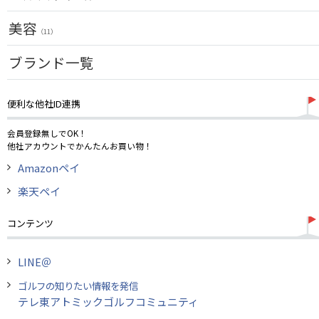
アクセサリー
（11）
キャディバッグ
サポーター
美容
（2）
ゴルフシューズ
（11）
ウェア
UVケア
ブランド一覧
（11）
その他
便利な他社ID連携
会員登録無しでOK！
他社アカウントでかんたんお買い物！
Amazonペイ
楽天ペイ
コンテンツ
LINE＠
ゴルフの知りたい情報を発信
テレ東アトミックゴルフコミュニティ