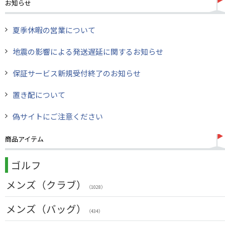
お知らせ
夏季休暇の営業について
地震の影響による発送遅延に関するお知らせ
保証サービス新規受付終了のお知らせ
置き配について
偽サイトにご注意ください
商品アイテム
ゴルフ
メンズ（クラブ）
（1028）
クラブセット(右用)
メンズ（バッグ）
（24）
（434）
ドライバー(右用)
（136）