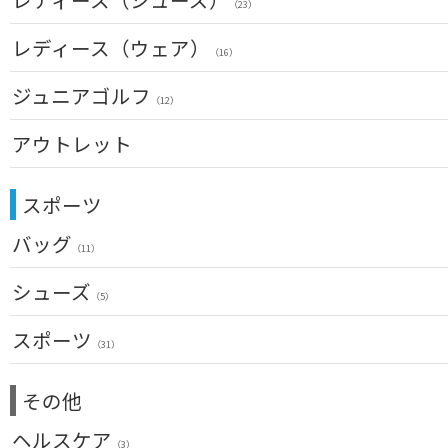
（3）
（23）
フェアウェイウッド(女性用)
ベルト
（28）
クラブケース
（33）
アイアンセット(左用)
（2）
（6）
レディース（ウェア）
ユーティリティー(女性用)
サングラス
（24）
（16）
（73）
アイアン単品(左用)
（3）
アイアンセット(女性用)
ネックレス
トップス
（17）
ジュニアゴルフ
（31）
（5）
ウェッジ(左用)
（12）
（7）
アイアン単品(女性用)
その他
レインウェア
（14）
（42）
（4）
パター(左用)
アウトレット
（15）
ウェッジ(女性用)
シャフト
グローブ
（15）
（27）
（4）
USモデル
パター(女性用)
クラブセット
グリップ
その他
（8）
（20）
（2）
スポーツ
ドライバー
チッパー(女性用)
（2）
バッグ
フェアウェイウッド
USモデル
（11）
（1）
ユーティリティー
メンズ
シューズ
（10）
（5）
アイアンセット
スーツケース
（1）
アクセサリー
スポーツ
アイアン単品
（4）
（31）
メンズ
ウェッジ
（1）
トレーニング
（14）
その他
パター
アウトドア
（6）
ゴルフバッグ
ヘルスケア
（3）