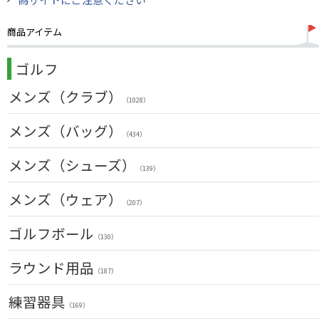
商品アイテム
ゴルフ
メンズ（クラブ）
（1028）
クラブセット(右用)
メンズ（バッグ）
（24）
（434）
ドライバー(右用)
（136）
キャディバッグ
メンズ（シューズ）
（212）
（139）
フェアウェイウッド(右用)
（100）
ボストンバッグ
（50）
メンズ（ウェア）
ユーティリティー(右用)
（89）
（207）
トートバッグ
（53）
アイアンセット(右用)
トップス
（209）
ゴルフボール
カートバッグ
（55）
（85）
（130）
アイアン単品(右用)
ボトムス
（91）
クラブケース
（26）
（33）
ラウンド用品
ウェッジ(右用)
（187）
アウター
（134）
（17）
パター(右用)
GPSナビ
練習器具
インナー
（222）
（34）
（17）
（169）