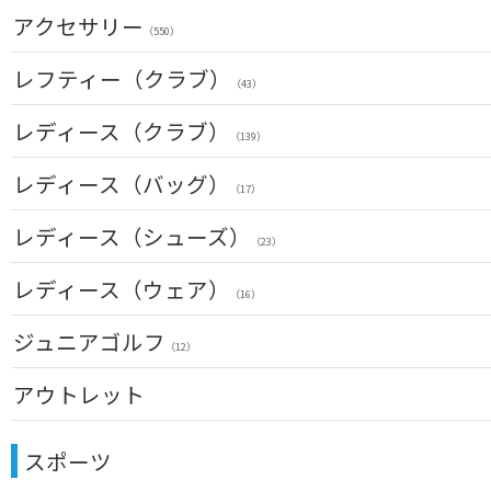
チッパー(右用)
距離測定器
レインウェア
（13）
（59）
パターマット
（11）
アクセサリー
（28）
（550）
USモデル
ティー
ソックス
（59）
（20）
スイング練習器
（25）
（114）
ヘッドカバー
レフティー（クラブ）
カスタム
ボールケース
（213）
グローブ
（3）
（43）
（45）
シューズケース
マーカー
（7）
その他
クラブセット(左用)
（35）
レディース（クラブ）
（11）
（1）
（139）
トラベルケース
グリーンフォーク
（20）
ドライバー(左用)
（4）
（4）
クラブセット(女性用)
レディース（バッグ）
ポーチ
（11）
ネームプレート
（12）
（17）
フェアウェイウッド(左用)
（6）
（4）
ドライバー(女性用)
帽子
（20）
傘
キャディバッグ
（72）
レディース（シューズ）
ユーティリティー(左用)
（23）
（12）
（3）
（23）
フェアウェイウッド(女性用)
ベルト
（28）
クラブケース
（33）
アイアンセット(左用)
（2）
（6）
レディース（ウェア）
ユーティリティー(女性用)
サングラス
（24）
（16）
（73）
アイアン単品(左用)
（3）
アイアンセット(女性用)
ネックレス
トップス
（17）
ジュニアゴルフ
（31）
（5）
ウェッジ(左用)
（12）
（7）
アイアン単品(女性用)
その他
レインウェア
（14）
（42）
（4）
パター(左用)
アウトレット
（15）
ウェッジ(女性用)
シャフト
グローブ
（15）
（27）
（4）
USモデル
パター(女性用)
クラブセット
グリップ
その他
（8）
（20）
（2）
スポーツ
ドライバー
チッパー(女性用)
（2）