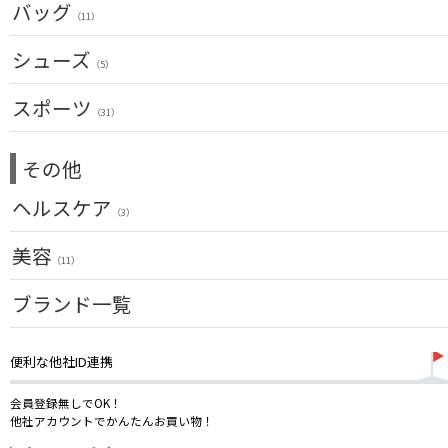
バッグ
フェアウェイウッド
USモデル
（11）
（1）
ユーティリティー
メンズ
シューズ
（10）
（5）
アイアンセット
スーツケース
（1）
アクセサリー
スポーツ
アイアン単品
（4）
（31）
メンズ
ウェッジ
（1）
トレーニング
（14）
その他
パター
アウトドア
（6）
ゴルフバッグ
ヘルスケア
アクセサリー
（3）
（11）
キャディバッグ
サポーター
美容
（2）
ゴルフシューズ
（11）
ウェア
UVケア
ブランド一覧
（11）
その他
便利な他社ID連携
会員登録無しでOK！
他社アカウントでかんたんお買い物！