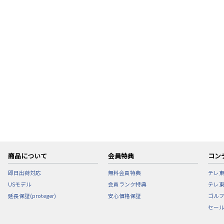
商品について
会員特典
コン
即日出荷対応
無料会員特典
テレ
USモデル
会員ランク特典
テレ東
延長保証(proteger)
安心価格保証
ゴル
セー