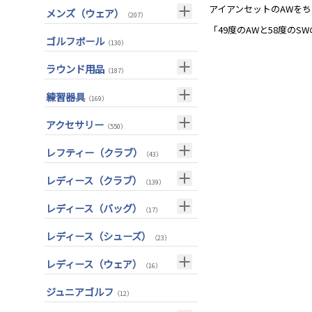
ボストンバッグ
（50）
アイアンセットのAWを
メンズ（ウェア）
（207）
ユーティリティー(右用)
（89）
トートバッグ
（53）
「49度のAWと58度の
トップス
（55）
ゴルフボール
（130）
アイアンセット(右用)
（209）
カートバッグ
（85）
ボトムス
（26）
ラウンド用品
アイアン単品(右用)
（91）
（187）
クラブケース
（33）
アウター
（17）
ウェッジ(右用)
GPSナビ
（134）
（34）
練習器具
（169）
インナー
（17）
パター(右用)
距離測定器
（222）
（59）
パターマット
（28）
アクセサリー
（550）
レインウェア
（11）
チッパー(右用)
ティー
（13）
（20）
スイング練習器
（114）
ヘッドカバー
（213）
レフティー（クラブ）
ソックス
（25）
（43）
USモデル
ボールケース
（59）
（3）
シューズケース
（7）
グローブ
クラブセット(左用)
（45）
（1）
レディース（クラブ）
カスタム
（139）
マーカー
（35）
トラベルケース
（20）
その他
ドライバー(左用)
（11）
（4）
クラブセット(女性用)
（11）
レディース（バッグ）
グリーンフォーク
（4）
（17）
ポーチ
（12）
フェアウェイウッド(左用)
（4）
ドライバー(女性用)
（20）
ネームプレート
キャディバッグ
（6）
（12）
レディース（シューズ）
（23）
帽子
（72）
ユーティリティー(左用)
（3）
フェアウェイウッド(女性用)
（28）
傘
クラブケース
（23）
（2）
レディース（ウェア）
ベルト
（33）
（16）
アイアンセット(左用)
（6）
ユーティリティー(女性用)
（24）
サングラス
トップス
（73）
（5）
ジュニアゴルフ
アイアン単品(左用)
（3）
（12）
アイアンセット(女性用)
（17）
ネックレス
レインウェア
（31）
（4）