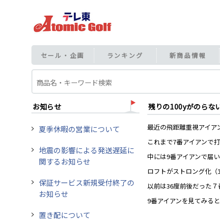
セール・企画
ランキング
新商品情報
お知らせ
残りの100yがのらな
最近の飛距離重視アイア
夏季休暇の営業について
これまで7番アイアンで
地震の影響による発送遅延に
中には9番アイアンで届
関するお知らせ
ロフトがストロング化（
保証サービス新規受付終了の
以前は36度前後だった
お知らせ
9番アイアンを見てみると
置き配について