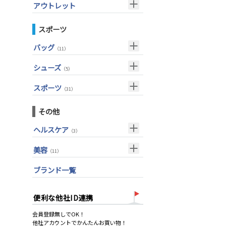
ウェッジ(左用)
（7）
アウトレット
アイアン単品(女性用)
（14）
その他
グローブ
（42）
（4）
パター(左用)
（15）
ウェッジ(女性用)
クラブセット
（15）
スポーツ
シャフト
その他
（27）
（2）
USモデル
パター(女性用)
ドライバー
（8）
バッグ
グリップ
（20）
（11）
フェアウェイウッド
チッパー(女性用)
（2）
メンズ
（10）
シューズ
ユーティリティー
（5）
USモデル
（1）
スーツケース
（1）
アクセサリー
アイアンセット
（4）
スポーツ
（31）
アイアン単品
メンズ
（1）
トレーニング
（14）
その他
ウェッジ
アウトドア
（6）
ヘルスケア
パター
（3）
アクセサリー
（11）
サポーター
ゴルフバッグ
（2）
美容
（11）
キャディバッグ
UVケア
（11）
ブランド一覧
ゴルフシューズ
ウェア
便利な他社ID連携
その他
会員登録無しでOK！
他社アカウントでかんたんお買い物！