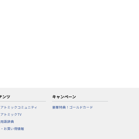
テンツ
キャンペーン
東アトミックコミュニティ
豪華特典！ゴールドカード
アトミックTV
フ用語辞典
ル・お買い得情報