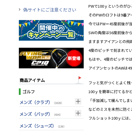
PWで100ｙというのが
偽サイトにご注意ください
そのPWのロフトは9番ア
今ではPW＝45度前後が
SWの角度は56度前後か
ますますアイアンとの飛
4度のピッチで刻まれてい
もはや、4度のピッチで
アイアンセットのAWは4
商品アイテム
フッと気がつくとよく残
ゴルフ
100ｙを簡単に打てるか
「手加減して緩んでしま
メンズ（クラブ）
（1028）
などのミスを未然に防ぐ
クラブセット(右用)
（24）
メンズ（バッグ）
（434）
フルショット100ｙには
ドライバー(右用)
（136）
キャディバッグ
（212）
メンズ（シューズ）
（139）
フェアウェイウッド(右用)
（100）