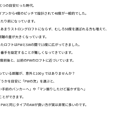
ひとつの目安だった時代、
イアンから4度のピッチで設計されて48度が一般的でした。
当たり前になっています。
らあまりストロングロフトにならず、むしろ58度を選ばれる方も増えて、
距離の差が大きくなっています。
たロフトはPWとSWの間で13度に広がってきました。
は番手を設定することが難しくなってきています。
9度前後と、以前のPWのロフトに近づいています。
っている距離が、意外と100ｙではありませんか？
どうかを目安に「PWの次」を選ぶと、
い手前のバンカーへ」や「マン振りしたけど届かず左へ」
ことができます。
、PWと同じタイプのAWが良い方が実は非常に多いのです。