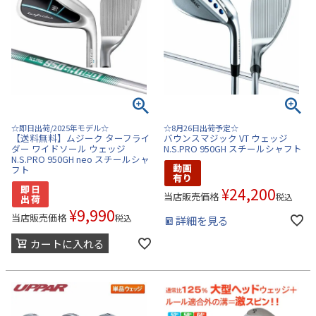
☆即日出荷/2025年モデル☆
☆8月26日出荷予定☆
【送料無料】ムジーク ターフライ
バウンスマジック VT ウェッジ
ダー ワイドソール ウェッジ
N.S.PRO 950GH スチールシャフト
N.S.PRO 950GH neo スチールシャ
フト
¥
24,200
当店販売価格
税込
¥
9,990
当店販売価格
税込
詳細を見る
カートに入れる