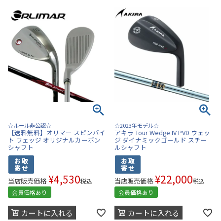
☆ルール非公認☆
☆2023年モデル☆
【送料無料】オリマー スピンバイ
アキラ Tour Wedge IV PVD ウェッ
ト ウェッジ オリジナルカーボン
ジ ダイナミックゴールド スチー
シャフト
ルシャフト
¥
4,530
¥
22,000
当店販売価格
当店販売価格
税込
税込
会員価格あり
会員価格あり
カートに入れる
カートに入れる