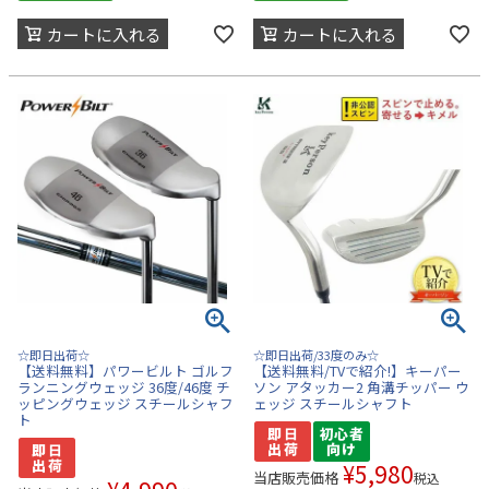
カートに入れる
カートに入れる
☆即日出荷☆
☆即日出荷/33度のみ☆
【送料無料】パワービルト ゴルフ
【送料無料/TVで紹介!】キーパー
ランニングウェッジ 36度/46度 チ
ソン アタッカー2 角溝チッパー ウ
ッピングウェッジ スチールシャフ
ェッジ スチールシャフト
ト
¥
5,980
当店販売価格
税込