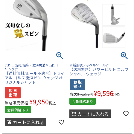
☆即日出荷/幅広・激深角溝×凸凹ミー
☆新形状シャベルソール☆
リング☆
【送料無料】パワービルト ゴルフ
【送料無料/ルール不適合】トライ
シャベル ウェッジ
アル ゴルフ 激スピン ウェッジ オ
リジナルシャフト
¥
9,596
当店販売価格
税込
¥
9,950
会員価格あり
当店販売価格
税込
会員価格あり
カートに入れる
カートに入れる