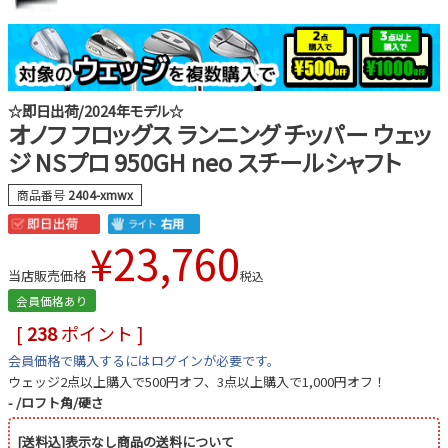
☆即日出荷/2024年モデル☆
オノフ フロッグス ランニング チッパー ウェッ
ジ NSプロ 950GH neo スチールシャフト
商品番号
2404-xmwx
¥
23,760
当店販売価格
税込
会員価格あり
[
238
ポイント ]
会員価格で購入するにはログインが必要です。
ウェッジ2点以上購入で500円オフ、3点以上購入で1,000円オフ！
-
ロフト角/硬さ
[送料込]表示なし商品の送料について