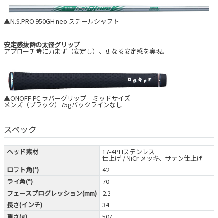
▲N.S.PRO 950GH neo スチールシャフト
安定感抜群の太径グリップ
アプローチ時に力まず（安定し）、更なる安定感を実現。
▲ONOFF PC ラバーグリップ ミッドサイズ
メンズ（ブラック）75gバックラインなし
スペック
ヘッド素材
17-4PHステンレス
仕上げ / NiCr メッキ、サテン仕上げ
ロフト角(°)
42
ライ角(°)
70
フェースプログレッション(mm)
2.2
長さ(インチ)
34
重さ(g)
507