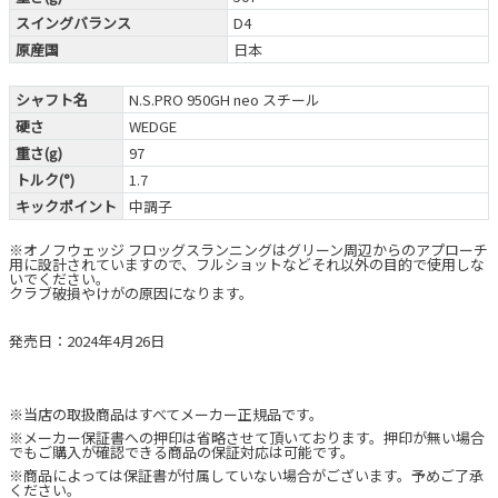
スイングバランス
D4
原産国
日本
シャフト名
N.S.PRO 950GH neo スチール
硬さ
WEDGE
重さ(g)
97
トルク(°)
1.7
キックポイント
中調子
※オノフウェッジ フロッグスランニングはグリーン周辺からのアプローチ
用に設計されていますので、フルショットなどそれ以外の目的で使用しな
いでください。
クラブ破損やけがの原因になります。
発売日：2024年4月26日
※当店の取扱商品はすべてメーカー正規品です。
※メーカー保証書への押印は省略させて頂いております。押印が無い場合
でもご購入が確認できる商品の保証対応は可能です。
※商品によっては保証書が付属していない場合がございます。予めご了承
ください。