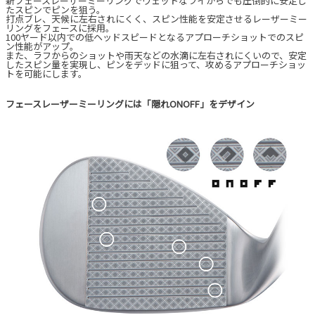
新フェースレーザーミーリングでウェットなライからでも圧倒的に安定し
たスピンでピンを狙う。
打点ブレ、天候に左右されにくく、スピン性能を安定させるレーザーミー
リングをフェースに採用。
100ヤード以内での低ヘッドスピードとなるアプローチショットでのスピ
ン性能がアップ。
また、ラフからのショットや雨天などの水滴に左右されにくいので、安定
したスピン量を実現し、ピンをデッドに狙って、攻めるアプローチショッ
トを可能にします。
フェースレーザーミーリングには「隠れONOFF」をデザイン