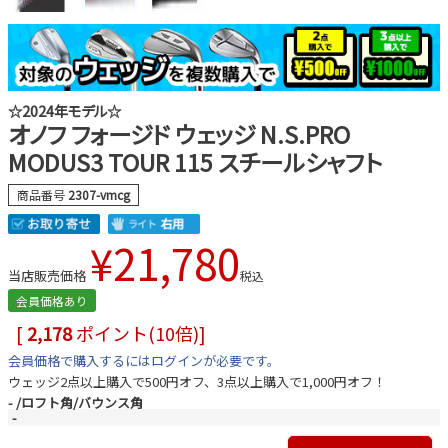
☆2024年モデル☆
オノフ フォージド ウェッジ N.S.PRO
MODUS3 TOUR 115 スチールシャフト
商品番号
2307-vmcg
¥
21,780
当店販売価格
税込
会員価格あり
[
2,178
ポイント(10倍)]
会員価格で購入するにはログインが必要です。
ウェッジ2点以上購入で500円オフ、3点以上購入で1,000円オフ！
-
ロフト角/バウンス角
-