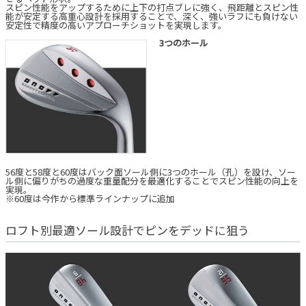
スピン性能をアップするために上下の打点ブレに強く、飛距離とスピン性
能が安定する高重心設計を採用することで、深く、強いラフにも負けない
安定性で精度の高いアプローチショットを実現します。
3つのホール
56度と58度と60度はバック面ソール側に3つのホール（孔）を設け、ソー
ル側に偏りがちの過度な重量配分を最適化することでスピン性能の向上を
実現。
※60度は今作から標準ラインナップに追加
ロフト別最適ソール設計でピンをデッドに狙う