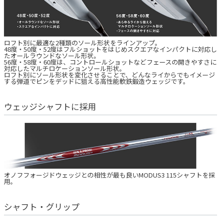
ロフト別に最適な2種類のソール形状をラインアップ。
48度・50度・52度はフルショットをはじめスクエアなインパクトに対応し
たオールラウンドなソール形状。
56度・58度・60度は、コントロールショットなどフェースの開きやすさに
対応したマルチロケーションソール形状。
ロフト別にソール形状を変化させることで、どんなライからでもイメージ
する弾道でピンをデッドに狙える高性能軟鉄鍛造ウェッジです。
ウェッジシャフトに採用
オノフフォージドウェッジとの相性が最も良いMODUS3 115シャフトを採
用。
シャフト・グリップ