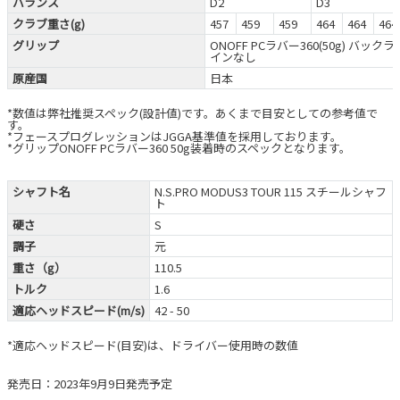
バランス
D2
D3
クラブ重さ(g)
457
459
459
464
464
464
グリップ
ONOFF PCラバー360(50g) バックラ
インなし
原産国
日本
*数値は弊社推奨スペック(設計値)です。あくまで目安としての参考値で
す。
*フェースプログレッションはJGGA基準値を採用しております。
*グリップONOFF PCラバー360 50g装着時のスペックとなります。
シャフト名
N.S.PRO MODUS3 TOUR 115 スチールシャフ
ト
硬さ
S
調子
元
重さ（g）
110.5
トルク
1.6
適応ヘッドスピード(m/s)
42 - 50
*適応ヘッドスピード(目安)は、ドライバー使用時の数値
発売日：2023年9月9日発売予定