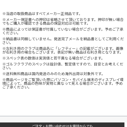
※当店の取扱商品はすべてメーカー正規品です。
※メーカー保証書への押印は省略させて頂いております。押印が無い場合
でもご購入が確認できる商品の保証対応は可能です。
※商品によっては保証書が付属していない場合がございます。予めご了承
ください。
※納品書は同梱していません。発送完了メールを納品書としてご利用くだ
さい。
※左利き用のクラブは商品名に「レフティー」の記載がございます。画像
が右利き用の場合もございます。表記が無い商品は右利き用となります。
※スペック表の数値は実測値と若干異なる場合がございます。
※ゴルフクラブのスペックは設計値、暫定値ですので、目安とお考えくだ
さい。
※送料無料商品は国内発送のみのため海外出荷は対象外です。
※商品ページをご覧頂いた際にパソコン・モバイル端末のディスプレイ環
境によって、商品の色味が実物と異なって見える場合がございます。予め
ご了承ください。
ご注文・お問い合わせはお電話からでも