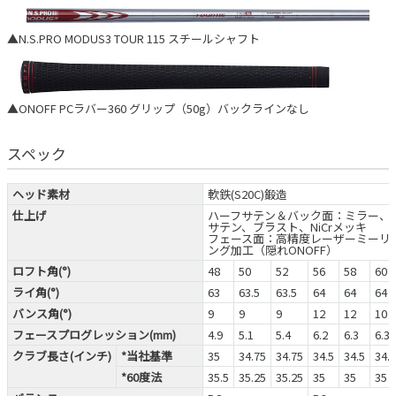
▲N.S.PRO MODUS3 TOUR 115 スチールシャフト
▲ONOFF PCラバー360 グリップ（50g）バックラインなし
スペック
ヘッド素材
軟鉄(S20C)鍛造
仕上げ
ハーフサテン＆バック面：ミラー、
サテン、ブラスト、NiCrメッキ
フェース面：高精度レーザーミーリ
ング加工（隠れONOFF）
ロフト角(°)
48
50
52
56
58
60
ライ角(°)
63
63.5
63.5
64
64
64
バンス角(°)
9
9
9
12
12
10
フェースプログレッション(mm)
4.9
5.1
5.4
6.2
6.3
6.3
クラブ長さ(インチ)
*当社基準
35
34.75
34.75
34.5
34.5
34.5
*60度法
35.5
35.25
35.25
35
35
35