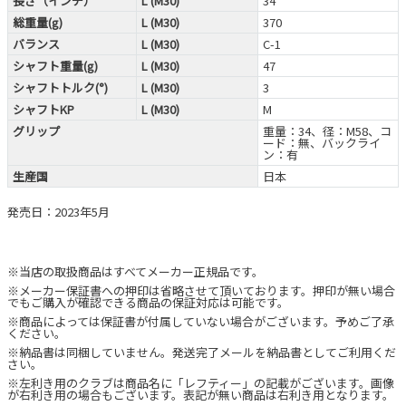
長さ（インチ）
L (M30)
34
総重量(g)
L (M30)
370
バランス
L (M30)
C-1
シャフト重量(g)
L (M30)
47
シャフトトルク(°)
L (M30)
3
シャフトKP
L (M30)
M
グリップ
重量：34、径：M58、コ
ード：無、バックライ
ン：有
生産国
日本
発売日：2023年5月
※当店の取扱商品はすべてメーカー正規品です。
※メーカー保証書への押印は省略させて頂いております。押印が無い場合
でもご購入が確認できる商品の保証対応は可能です。
※商品によっては保証書が付属していない場合がございます。予めご了承
ください。
※納品書は同梱していません。発送完了メールを納品書としてご利用くだ
さい。
※左利き用のクラブは商品名に「レフティー」の記載がございます。画像
が右利き用の場合もございます。表記が無い商品は右利き用となります。