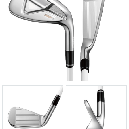
プなヘッド形状をしています。トップブレードは厚すぎず、ターゲ
ットに対してスクエアに構えやすい「いい顔」をしています。
そして特筆すべきは、**「S20C軟鉄鍛造」**ボディであること。 フ
ェースにボールが乗るような、吸い付くような柔らかい打感は、上
級者も納得のクオリティ。カシュッという心地よい打球音と共に放
たれるショットは、あなたのゴルフへのモチベーションを一段階引
き上げてくれるはずです。
カッコいい顔をしていますが、中身はPRGRの技術が詰まったやさし
い設計。高比重タングステンウェイトの配置により、**「超・低重
心」**を実現しました。
これにより、ダウンブローに打ち込まなくても、払い打つだけでボ
ールが楽に上がります。また、ワイドソール設計が地面とのコンタ
クトをスムーズにし、多少手前から入ってもソールが滑ってミスを
カバーしてくれます。 「カッコいいアイアンを使いたいけれど、ス
コアも諦めたくない」。そんなゴルファーにこそ、このギャップを
楽しんでいただきたいのです。
シンプルに、やさしく、そしてカッコよく。 『PRGR 05 アイアン』
の性能の高さを是非ご体感ください。