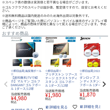
※スペック表の数値は実測値と若干異なる場合がございます。
※ゴルフクラブのスペックは設計値、暫定値ですので、目安とお考えくだ
さい。
※送料無料商品は国内発送のみのため海外出荷は対象外です。
※商品ページをご覧頂いた際にパソコン・モバイル端末のディスプレイ環
境によって、商品の色味が実物と異なって見える場合がございます。予め
ご了承ください。
おすすめ商品
☆即日出荷/高反発ボール
☆即日出荷☆
☆即日出荷/2022年モデ
☆
ブリヂストン ツアース
☆
【送料無料/TVで紹
ダンロップ スリクソ
テージ エクストラディ
介】マルマン ゴルフ
ン ディスタンス9 ゴ
スタンス ゴルフボー
DANGAN7 ゴルフボー
フボール 1ダース/12
ル 1ダース/12球
ル 1ダース/12球
当店販売価格
当店販売価格
¥
1,870
¥
1,980
当店販売価格
¥
4,980
税込
税込
税込
詳細を見る
詳細を見る