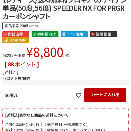
単品(50度,56度) SPEEDER NX FOR PRGR
カーボンシャフト
商品番号
2305-umru
¥
8,800
当店販売価格
税込
[
88
ポイント ]
送料込
-
ロフト角/硬さ
-
カートに入れる
56度/L
[送料込]表示なし商品の送料について
合計3,000円(税込)以上：送料無料(一部地域除く)
合計2,999円(税込)以下：宅急便880円／ゆうパケット330円