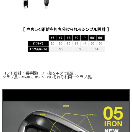
ロフト設計：番手間ロフト差を4-6°で設計。
クラブ長：#6-#8、#9-P、WGそれぞれ同一クラブ長。