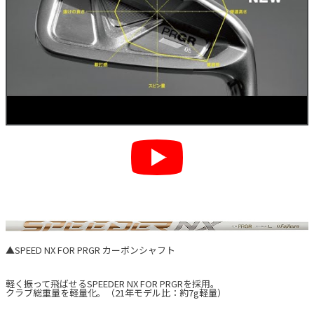
▲SPEED NX FOR PRGR カーボンシャフト
軽く振って飛ばせるSPEEDER NX FOR PRGRを採用。
クラブ総重量を軽量化。（21年モデル比：約7g軽量）