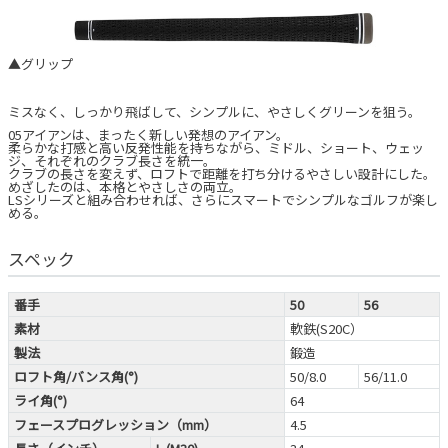
▲グリップ
ミスなく、しっかり飛ばして、シンプルに、やさしくグリーンを狙う。
05アイアンは、まったく新しい発想のアイアン。
柔らかな打感と高い反発性能を持ちながら、ミドル、ショート、ウェッ
ジ、それぞれのクラブ長さを統一。
クラブの長さを変えず、ロフトで距離を打ち分けるやさしい設計にした。
めざしたのは、本格とやさしさの両立。
LSシリーズと組み合わせれば、さらにスマートでシンプルなゴルフが楽し
める。
スペック
番手
50
56
素材
軟鉄(S20C）
製法
鍛造
ロフト角/バンス角(°)
50/8.0
56/11.0
ライ角(°)
64
フェースプログレッション（mm）
4.5