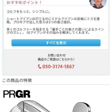
おすすめポイント！
ゴルフをもっと、シンプルに。
ショートアイアンは打てるのにミドルアイアンは途端にミスを連
発。プロギアが出した答えは3つの長さ設計。
多くのゴルファーを悩ませる「番手ごとの長さの違いによるスイン
グのズレ」。 05アイアンがその悩みを解決してくれます。
このアイアンは番手ごとの長さを**「3種類」**に設定しておりま
すべてを表示
す。
【ミドル】6番・7番 すべて「37.5インチ」
【ショート】8番・9番・PW すべて「36.5インチ」
【ウェッジ】48°・52°・57° すべて「35.5インチ」
これまで苦手意識を持っていた「6番アイアン」を、自信のある「7
番アイアン」と全く同じボール位置、全く同じアドレス、全く同じ
リズムで振ることができます。「長いから飛ばそう」と力む必要は
この商品の特徴
もうありません。
覚えるべきスイングと構えは3種類。 スイングの再現性が劇的に高
まり、コースでのプレッシャーが驚くほど軽減されます。
「やさしい」だけじゃない。所有感を満たす「本物の打感」
「やさしいアイアン＝見た目が野暮ったい」という時代は終わりま
した。 『PRGR 05』は、バッグに入っているだけで絵になるシャー