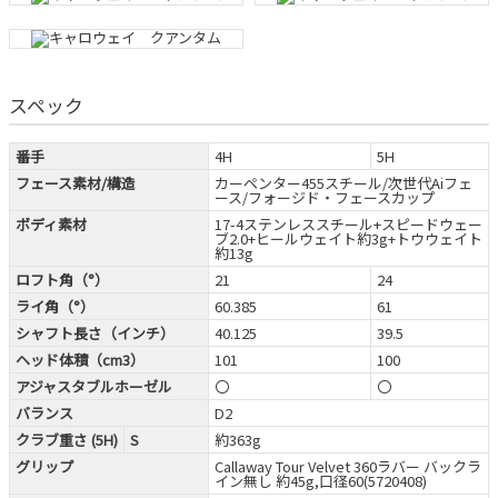
スペック
番手
4H
5H
フェース素材/構造
カーペンター455スチール/次世代Aiフェ
ース/フォージド・フェースカップ
ボディ素材
17-4ステンレススチール+スピードウェー
ブ2.0+ヒールウェイト約3g+トウウェイト
約13g
ロフト角（°）
21
24
ライ角（°）
60.385
61
シャフト長さ（インチ）
40.125
39.5
ヘッド体積（cm3）
101
100
アジャスタブルホーゼル
〇
〇
バランス
D2
クラブ重さ (5H)
S
約363g
グリップ
Callaway Tour Velvet 360ラバー バックラ
イン無し 約45g,口径60(5720408)