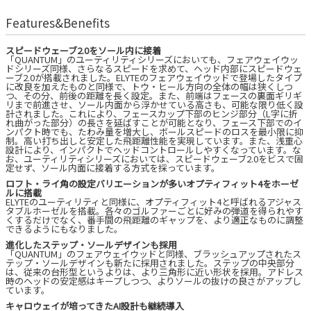
Features&Benefits
スピードウェーブ2.0をソール内に接着
「QUANTUM」のユーティリティシリーズにおいても、フェアウェイウッ
ドシリーズ同様、さらなるスピードを求めて、ヘッド内部にスピードウェ
ーブ2.0が搭載されました。ELYTEのフェアウェイウッドで登場したタイプ
に改良を加えたものと同様で、トウ・ヒール方向の全体の幅は狭くしつ
つ、その分、前後の距離を長く設定。また、前端はフェースの裏面ギリギ
リまで前進させ、ソール内面から浮かせている高さも、可能な限り低く設
計されました。これにより、フェースカップ下部のヒンジ部分（L字に折
れ曲がった部分）の長さを延ばすことが可能となり、フェース下部でのイ
ンパクト時でも、たわみ量を増大し、ボールスピードのロスを最小限に抑
制。高い打ち出しと安定した飛距離性能を実現しています。また、浅重心
設計により、インパクトでヘッドコントロールしやすくなっています。な
お、ユーティリティシリーズにおいては、スピードウェーブ2.0をビスで固
定せず、ソール内面に接着する方式を採っています。
ロフト・ライ角の設定バリエーションが多いオプティフィット4をホーゼ
ルに搭載
ELYTEのユーティリティと同様に、オプティフィット4と呼ばれるアジャス
タブルホーゼルを搭載。各々のゴルファーごとに好みの弾道を得られやす
くするだけでなく、番手間の飛距離のギャップを、より適正なものに調整
できるようにもなりました。
進化したステップ・ソールデザインも採用
「QUANTUM」のフェアウェイウッドと同様、ブラッシュアップされたス
テップ・ソールデザインも新たに採用されました。ステップの中央部分
は、従来の台形型というよりは、より三角形に近い形状を採用。アドレス
時のヘッドの安定感はキープしつつ、よりソールの抜けの良さがアップし
ています。
キャロウェイが培ってきたAI設計も継続導入