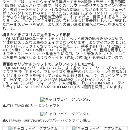
フェースには、キャロウェイが長年培ってきたAI設計（モデル・番手別専
用設計）が導入されています。多くのゴルファーのリアルなスイングデー
タ、弾道データをインプットしながらAIが設計しているもので、フェース
がインパクトでたわみやすくなった分、AI設計によるコントロールポイン
トがさらに強化され、弾道補正効果もこれまで以上に発揮されるようにな
りました。打点ごとに打ち出し角やスピン量などを最適化しつつ、安定し
たボールスピードを実現。より遠くの狭い着弾範囲へとボールを運んでく
れます。
構えたときにスリムに見えるヘッド形状
「QUANTUM MAXユーティリティ」は、ヘッド後方の膨らみが少なめで、
全体的にスリムな印象のシェイプとなっています。よりアイアンのように
コントロールしやすくなっていると言えます。番手は3H（ロフト19度）、
4H（21度）、5H（24度）、6H（27度）、7H（30度）の5種類を用意し、
オプティフィット4ホーゼル全番手に採用。ソール後端のトウとヒールに
は台形を湾曲させたようなウェイト（約3gと約13g）も搭載しています。
豊富なオリジナルシャフトで、よりフィットした1本を
「QUANTUM」シリーズにおいては、より各々のプレーヤーにぴったりな
クラブを提供するべく、フレックスや重量帯のバリエーションも豊富なオ
リジナルシャフトを採用している点も見逃せません。今回のラインアップ
は、完全オリジナルブランドのATHLEMAX（アスレマックス）と
SPDSTAR（エスピーディースター）の2種類。「QUANTUM MAXユーティ
リティ」は、ATHLEMAX 60とATHLEMAX 80gの 2種類を採用しています。
▲ATHLEMAX 60 カーボンシャフト
▲Callaway Tour Velvet 360ラバー バックライン無し