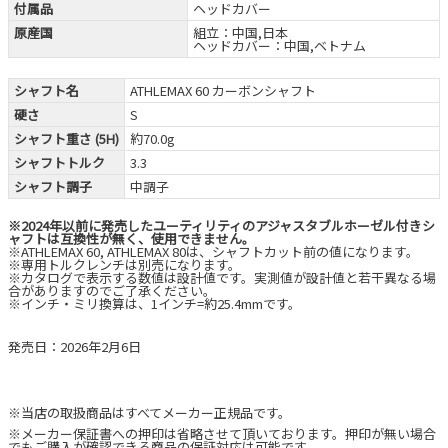
付属品
ヘッドカバー
原産国
組立：中国,日本
ヘッドカバー：中国,ベトナム
シャフト名
ATHLEMAX 60 カーボンシャフト
硬さ
S
シャフト重さ (5H)
約70.0g
シャフトトルク
3.3
シャフト調子
中調子
※2024年以前に発売したユーティリティのアジャスタブルホーゼル付きシ
ャフトは互換性が無く、使用できません。
※ATHLEMAX 60, ATHLEMAX 80は、シャフトカット前の値になります。
※専用トルクレンチは別売になります。
※カタログで表示する数値は設計値です。実測値が設計値と若干異なる場
合がありますのでご了承ください。
※インチ・ミリ換算は、1インチ=約25.4mmです。
発売日：2026年2月6日
※当店の取扱商品はすべてメーカー正規品です。
※メーカー保証書への押印は省略させて頂いております。押印が無い場合
でもご購入が確認できる商品の保証対応は可能です。