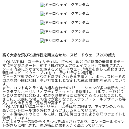
高く大きな飛びと操作性を両立させた、スピードウェーブ2.0の威力
「QUANTUM」ユーティリティは、打ち出し角と打点位置の最適化をテー
マに開発がスタート。前作「ELYTEフェアウェイウッド」で採用された、
ソール内部に浮かせて配置するスピードウェーブ構造をさらに進化させた
新形状スピードウェーブ2.0をユーティリティに初採用。
フェース下部でのインパクト時でもたわみ量を増大し、ボールスピードの
ロスを最小限に抑制。高い打ち出しと安定した飛距離性能を実現していま
す。
また、ロフト角とライ角の組み合わせのバリエーションが多い最新のアジ
ャスタブルホーゼル「オプティフィット4」を採用し、ゴルファーひとり
ひとりの要望に合わせ、弾道を調整することができるようになりました。
さらに、以前にも増して抜けが良くなったステップ・ソールデザインも導
入。あらゆる方面で完成度が高まりました。
「QUANTUM MAXユーティリティ」は全体的に細身で、アイアンのような
高いコントロール性を感じさせるフォルムをしています。
ソール後端のトウとヒールには、台形を湾曲させたような形のウェイトも
装備しています。
AIによるフェース設計も引きつづき導入されており、コントロールポイン
トがさらに強化され、弾道補正効果も大きく高まっています。