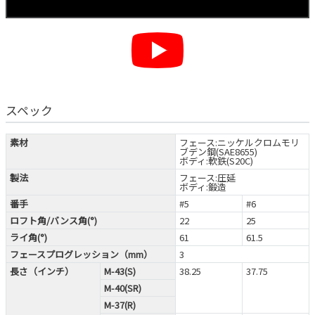
スペック
素材
フェース:ニッケルクロムモリ
ブデン鋼(SAE8655)
ボディ:軟鉄(S20C)
製法
フェース:圧延
ボディ:鍛造
番手
#5
#6
ロフト角/バンス角(°)
22
25
ライ角(°)
61
61.5
フェースプログレッション（mm）
3
長さ（インチ）
M-43(S)
38.25
37.75
M-40(SR)
M-37(R)