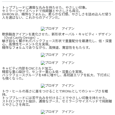
トップブレードに適度な丸みを持たせた、やさしい印象。
セミラージサイズヘッドで飛距離とやさしさも両立。
04 IRON は、精悍なフォルム、柔らかな打感、やさしさを詰め込んだ使う
人を選ばない、これからのアイアンだ。
軟鉄鍛造アイアンを進化させた、新形状オーバル・キャビティ・デザイン
（Oval Cavity Design）。
継ぎ目なく繋がれたバックフェース形状で重量配分を最適化し、低・深重
心、高慣性モーメント化を実現。
精悍なフォルムでありながら、高弾道、寛容性をもたらす。
キャビティ内部をCNCミルド加工。
精密な重心設計で、センター重心＆低・深重心を実現。
バックフェースグルーブを4本に増やし、高初速エリアを拡大、下打点に
も強くなった。
トウ・ヒールの高さに差をつけることでIRONsとしてのシャープさを維
持。
トップブレードには若干丸みを付けることでやさしい印象を持たせた。
ストロングロフト設計、適度なグース、セミラージサイズヘッドで飛距離
とやさしさを両立。