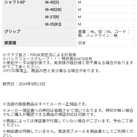
シャフトKP
M-43(S)
M
M-40(SR)
M
M-37(R)
M
M-35(R2)
M
グリップ
重量：46、径：56、コード：
無、バックライン：無
原産国
日本
※クラブ長さ：PRGR測定法による計測値
※バックフェースグルーブ・・・特許第6347305号
※表記データは設計値です。実測値が設計値と若干異なる場合があります
のでご了承ください。
※PCの環境上、商品の色と多少異なる場合があります。
発売日：2024年9月13日
※当店の取扱商品はすべてメーカー正規品です。
※メーカー保証書への押印は省略させて頂いております。押印が無い場合
でもご購入が確認できる商品の保証対応は可能です。
※商品によっては保証書が付属していない場合がございます。予めご了承
ください。
※納品書は同梱していません。発送完了メールを納品書としてご利用くだ
さい。