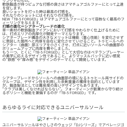
リングそのもの。
軟鉄鍛造が持つピュアな打感の良さはアマチュアゴルファーにとって上達
を促します。
良いショットを打った時は最高の打感を。
それなりのショットにはそれなりの打感を。
NEW「TB-5 FORGED」はアマチュアゴルファーにとって容赦なく最高のフ
ィーリングを与えます。
打感の進化＝シアターブレードの進化
単一素材の軟鉄鍛造アイアンにおいて打感をやわらかく仕上げるために
は、打点エリアの肉厚化が開発テーマとなります。
シアターブレード構造の大きなメリットは機能（重心性能）を変化させず
に意図した箇所へと肉厚を自在に変化させていけること。トゥヒールへの
シアター（曲面）部エリアを小さくさせ、打点に近いソールへの曲面部の
ボリュームアップに肉厚を費やしました。
もう一つ、とくに「TB-5 FORGED」として大切なのはベテランプレーヤー
の美学に応えるデザイン性であること。よりマッスルバックに近い感覚
の“鉄感”や“厚み感”をデザインのテーマとして開発しています。
シアターブレードからソールへの曲面部の境になるトゥヒール両サイドの
グルーブは、デザイン性を利用した余剰重量の獲得を目的としています
が、鍛造製法としては難易度の高いデザインでもあります。
“クラブは美しくなければならない”。フォーティーンが創業から守り続け
るポリシーと機能を兼備するのが「TB-5 FORGED」です。
あらゆるライに対応できるユニバーサルソール
ユニバーサルソールはやさしさのウェッジ「DJシリーズ」でアベレージゴ