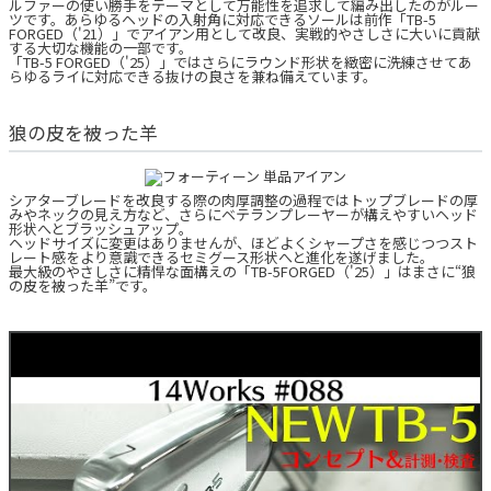
ルファーの使い勝手をテーマとして万能性を追求して編み出したのがルー
ツです。あらゆるヘッドの入射角に対応できるソールは前作「TB-5
FORGED（'21）」でアイアン用として改良、実戦的やさしさに大いに貢献
する大切な機能の一部です。
「TB-5 FORGED（'25）」ではさらにラウンド形状を緻密に洗練させてあ
らゆるライに対応できる抜けの良さを兼ね備えています。
狼の皮を被った羊
シアターブレードを改良する際の肉厚調整の過程ではトップブレードの厚
みやネックの見え方など、さらにベテランプレーヤーが構えやすいヘッド
形状へとブラッシュアップ。
ヘッドサイズに変更はありませんが、ほどよくシャープさを感じつつスト
レート感をより意識できるセミグース形状へと進化を遂げました。
最大級のやさしさに精悍な面構えの「TB-5FORGED（'25）」はまさに“狼
の皮を被った羊”です。