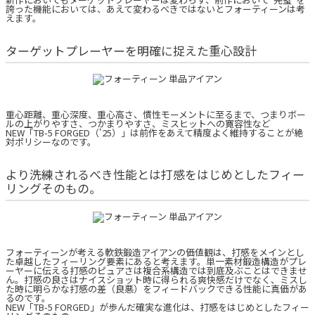
誇った機能においては、あえて変わるべきではないとフォーティーンは考
えます。
ターゲットプレーヤーを明確に捉えた重心設計
重心距離、重心深度、重心高さ、慣性モーメントに至るまで、つまりボー
ルの上がりやすさ、つかまりやすさ、ミスヒットへの寛容性など
NEW「TB-5 FORGED（'25）」は前作をあえて精度よく維持することが絶
対ポリシーなのです。
より洗練されるべき性能とは打感をはじめとしたフィー
リングそのもの。
フォーティーンが考える軟鉄鍛造アイアンの価値観は、打感をメインとし
た卓越したフィーリング要素にあると考えます。単一素材鍛造構造がプレ
ーヤーに伝える打感のピュアさは複合系構造では到底及ぶことはできませ
ん。打感の良さはナイスショット時に得られる爽快感だけでなく、ミスし
た時に明らかな打感の差（良悪）をフィードバックできる性能に真価があ
るのです。
NEW「TB-5 FORGED」が歩んだ確実な進化は、打感をはじめとしたフィー