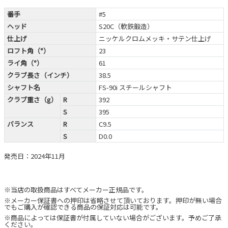
番手
#5
ヘッド
S20C（軟鉄鍛造）
仕上げ
ニッケルクロムメッキ・サテン仕上げ
ロフト角（°）
23
ライ角（°）
61
クラブ長さ（インチ）
38.5
シャフト名
FS-90i スチールシャフト
クラブ重さ（g）
R
392
S
395
バランス
R
C9.5
S
D0.0
発売日：2024年11月
※当店の取扱商品はすべてメーカー正規品です。
※メーカー保証書への押印は省略させて頂いております。押印が無い場合
でもご購入が確認できる商品の保証対応は可能です。
※商品によっては保証書が付属していない場合がございます。予めご了承
ください。