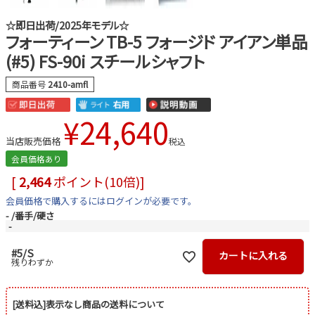
☆即日出荷/2025年モデル☆
フォーティーン TB-5 フォージド アイアン単品
(#5) FS-90i スチールシャフト
商品番号
2410-amfl
¥
24,640
当店販売価格
税込
会員価格あり
[
2,464
ポイント(10倍)]
会員価格で購入するにはログインが必要です。
-
番手/硬さ
-
#5/S
カートに入れる
残りわずか
[送料込]表示なし商品の送料について