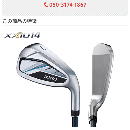
なく、驚異の寛容性を発揮し、飛距離のバラつきを抑えます。
2.番手別設計:必要な飛距離と方向性が得られるよう、各番手でヘッ
ドの構造を最適化。ロングアイアンは高弾道でやさしく、ショート
アイアンはピンを狙える操作性を追求しています。
この商品の特徴
●スチールシャフトの利点：「強弾道と安定性」
このモデルの最大の特徴は、ゼクシオ専用にチューニングされた
N.S.PRO 850GH neo DST スチールシャフトです。
1.DST（Dual Speed Technology）対応:シャフトの手元側を軽量化
することで、スチールでありながらスムーズな振り抜きを実現。ヘ
ッドスピードを落とすことなく、スチールの安定性を享受できま
す。
2.優れた方向安定性:850GH neoの持つしなりと強度が、インパクト
時のブレを抑制。カーボンシャフトよりも風に負けない、低いスピ
ンの強い弾道を生み出し、狙い通りの方向へ正確に運びます。
このゼクシオ 14 アイアンは、やさしさという土台の上に、スチール
ならではの強さと精度を求めるゴルファーに最適です。
このシャープな切れ味と安定感で、あなたのアイアンショットを確
実にレベルアップさせてください！