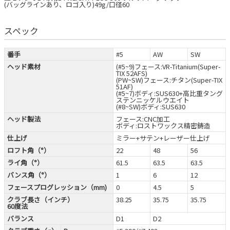
(バッグラインあり、ロゴ入り)49g/口径60
スペック
番手
#5
AW
SW
ヘッド素材
(#5~9)フェース:VR-Titanium(Super-
TIX 52AFS)
(PW~SW)フェース:チタン(Super-TIX
51AF)
(#5~7)ボディ:SUS630+高比重タング
ステンニッケルウエイト
(#8~SW)ボディ:SUS630
ヘッド製法
フェース:CNC加工
ボディ:ロストワックス精密鋳造
仕上げ
ミラー+サテン+レーザー仕上げ
ロフト角（°）
22
48
56
ライ角（°）
61.5
63.5
63.5
バンス角（°）
1
6
12
フェースプログレッション（mm)
0
4.5
5
クラブ長さ（インチ）
38.25
35.75
35.75
60度法
バランス
D1
D2