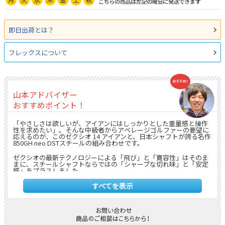
即日出荷とは？
フレックスについて
山本アドバイザー
おすすめポイント！
「やさしさは欲しいが、アイアンにはしっかりとした重量感と操作
性を求めたい」。そんな中級者からアベレージゴルファーの要望に
応えるのが、このゼクシオ 14 アイアンと、日本シャフトが誇る名作
850GH neo DSTスチールの組み合わせです。
ゼクシオの最新テクノロジーによる「飛び」と「寛容性」はそのま
まに、スチールシャフトならではの「シャープな切れ味」と「安定
感」をプラスしました。
●ヘッド技術が実現する「ミスに強い飛び」
すべてを表示
ヘッドは、ゼクシオ 14が誇る高機能設計を踏襲しています。
1.高初速と安定性:反発力を最大限に高めた薄肉フェースと最適な重
量配分により、力強い高弾道を実現。芯を外しても飛距離ロスが少