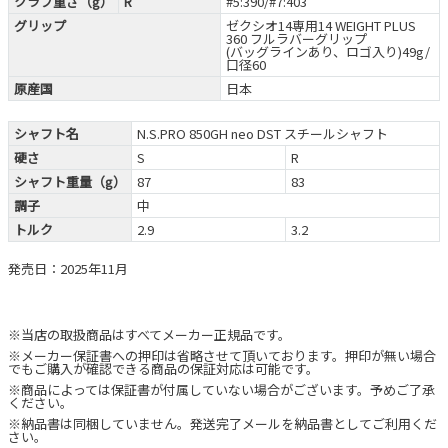
クラブ重さ（g）
R
#5:390/#7:403
グリップ
ゼクシオ14専用14 WEIGHT PLUS
360 フルラバーグリップ
(バッグラインあり、ロゴ入り)49g/
口径60
原産国
日本
シャフト名
N.S.PRO 850GH neo DST スチールシャフト
硬さ
S
R
シャフト重量（g）
87
83
調子
中
トルク
2.9
3.2
発売日：2025年11月
※当店の取扱商品はすべてメーカー正規品です。
※メーカー保証書への押印は省略させて頂いております。押印が無い場合
でもご購入が確認できる商品の保証対応は可能です。
※商品によっては保証書が付属していない場合がございます。予めご了承
ください。
※納品書は同梱していません。発送完了メールを納品書としてご利用くだ
さい。