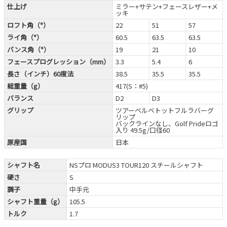
仕上げ
ミラー+サテン+フェースレザー+メ
ッキ
ロフト角（°）
22
51
57
ライ角（°）
60.5
63.5
63.5
バンス角（°）
19
21
10
フェースプログレッション（mm）
3.3
5.4
6
長さ（インチ）60度法
38.5
35.5
35.5
総重量（g）
417(S：#5)
バランス
D2
D3
グリップ
ツアーベルベトットフルラバーグ
リップ
バックラインなし、Golf Prideロゴ
入り 49.5g/口径60
原産国
日本
シャフト名
NSプロ MODUS3 TOUR120 スチールシャフト
硬さ
S
調子
中手元
シャフト重量（g）
105.5
トルク
1.7