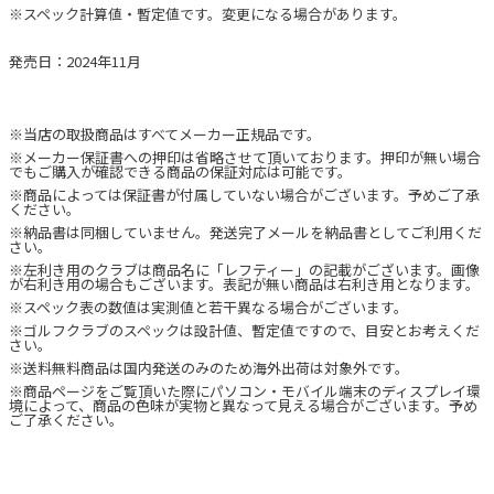
※スペック計算値・暫定値です。変更になる場合があります。
発売日：2024年11月
※当店の取扱商品はすべてメーカー正規品です。
※メーカー保証書への押印は省略させて頂いております。押印が無い場合
でもご購入が確認できる商品の保証対応は可能です。
※商品によっては保証書が付属していない場合がございます。予めご了承
ください。
※納品書は同梱していません。発送完了メールを納品書としてご利用くだ
さい。
※左利き用のクラブは商品名に「レフティー」の記載がございます。画像
が右利き用の場合もございます。表記が無い商品は右利き用となります。
※スペック表の数値は実測値と若干異なる場合がございます。
※ゴルフクラブのスペックは設計値、暫定値ですので、目安とお考えくだ
さい。
※送料無料商品は国内発送のみのため海外出荷は対象外です。
※商品ページをご覧頂いた際にパソコン・モバイル端末のディスプレイ環
境によって、商品の色味が実物と異なって見える場合がございます。予め
ご了承ください。