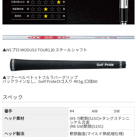
▲NSプロ MODUS3 TOUR120 スチールシャフト
▲ツアーベルベトットフルラバーグリップ
バックラインなし、Golf Prideロゴ入り 49.5g/口径60
スペック
番手
#4
AW
SW
ヘッド素材
(#3-7)軟鉄(S15C)+タングステンニ
ッケル合金
(#8-SW)軟鉄(S15C)
ヘッド製法
軟鉄鍛造(マイルド熱処理仕様)