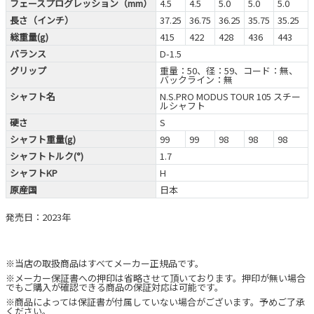
フェースプログレッション（mm）
4.5
4.5
5.0
5.0
5.0
長さ（インチ）
37.25
36.75
36.25
35.75
35.25
総重量(g)
415
422
428
436
443
バランス
D-1.5
グリップ
重量：50、径：59、コード：無、
バックライン：無
シャフト名
N.S.PRO MODUS TOUR 105 スチー
ルシャフト
硬さ
S
シャフト重量(g)
99
99
98
98
98
シャフトトルク(°)
1.7
シャフトKP
H
原産国
日本
発売日：2023年
※当店の取扱商品はすべてメーカー正規品です。
※メーカー保証書への押印は省略させて頂いております。押印が無い場合
でもご購入が確認できる商品の保証対応は可能です。
※商品によっては保証書が付属していない場合がございます。予めご了承
ください。