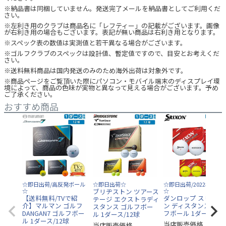
※納品書は同梱していません。発送完了メールを納品書としてご利用くだ
さい。
※左利き用のクラブは商品名に「レフティー」の記載がございます。画像
が右利き用の場合もございます。表記が無い商品は右利き用となります。
※スペック表の数値は実測値と若干異なる場合がございます。
※ゴルフクラブのスペックは設計値、暫定値ですので、目安とお考えくだ
さい。
※送料無料商品は国内発送のみのため海外出荷は対象外です。
※商品ページをご覧頂いた際にパソコン・モバイル端末のディスプレイ環
境によって、商品の色味が実物と異なって見える場合がございます。予め
ご了承ください。
おすすめ商品
☆即日出荷/高反発ボール
☆即日出荷☆
☆即日出荷/2022年モデ
☆
ブリヂストン ツアース
☆
【送料無料/TVで紹
ダンロップ スリクソ
テージ エクストラディ
介】マルマン ゴルフ
ン ディスタンス9 ゴ
スタンス ゴルフボー
DANGAN7 ゴルフボー
フボール 1ダース/12
ル 1ダース/12球
ル 1ダース/12球
当店販売価格
当店販売価格