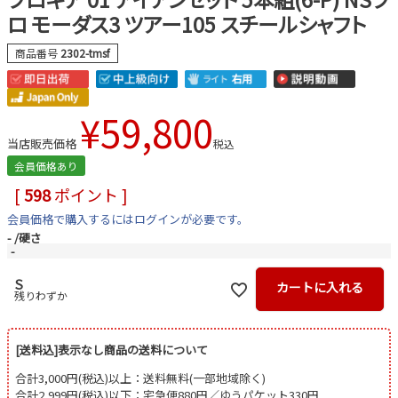
ロ モーダス3 ツアー105 スチールシャフト
商品番号
2302-tmsf
¥
59,800
当店販売価格
税込
会員価格あり
[
598
ポイント ]
会員価格で購入するにはログインが必要です。
-
硬さ
-
S
カートに入れる
残りわずか
[送料込]表示なし商品の送料について
合計3,000円(税込)以上：送料無料(一部地域除く)
合計2,999円(税込)以下：宅急便880円／ゆうパケット330円