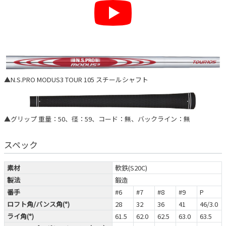
▲N.S.PRO MODUS3 TOUR 105 スチールシャフト
▲グリップ 重量：50、径：59、コード：無、バックライン：無
スペック
素材
軟鉄(S20C)
製法
鍛造
番手
#6
#7
#8
#9
P
ロフト角/バンス角(°)
28
32
36
41
46/3.0
ライ角(°)
61.5
62.0
62.5
63.0
63.5