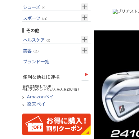
USモデル
（27）
パター(女性用)
（8）
フェアウェイウッド
メンズ
シューズ
（10）
（5）
グリップ
（20）
チッパー(女性用)
（2）
ユーティリティー
スーツケース
アクセサリー
（1）
スポーツ
（4）
（31）
USモデル
アイアンセット
（1）
メンズ
トレーニング
（1）
（14）
その他
アイアン単品
アウトドア
（6）
ヘルスケア
（3）
ウェッジ
アクセサリー
（11）
サポーター
美容
（2）
パター
（11）
UVケア
ブランド一覧
ゴルフバッグ
（11）
キャディバッグ
便利な他社ID連携
ゴルフシューズ
会員登録無しでOK！
他社アカウントでかんたんお買い物！
ウェア
Amazonペイ
その他
楽天ペイ