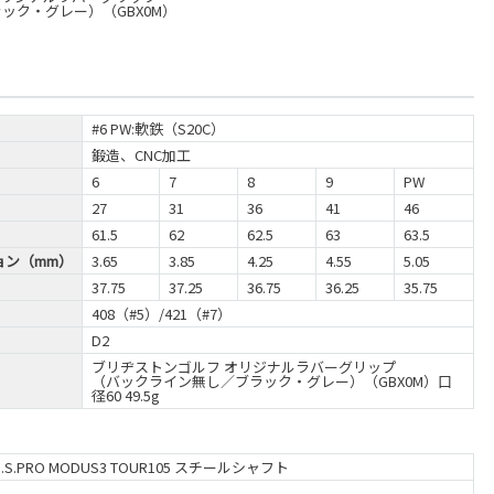
ック・グレー）（GBX0M）
#6 PW:軟鉄（S20C）
鍛造、CNC加工
6
7
8
9
PW
27
31
36
41
46
61.5
62
62.5
63
63.5
ョン（mm）
3.65
3.85
4.25
4.55
5.05
37.75
37.25
36.75
36.25
35.75
408（#5）/421（#7）
D2
ブリヂストンゴルフ オリジナルラバーグリップ
（バックライン無し／ブラック・グレー）（GBX0M）口
径60 49.5g
N.S.PRO MODUS3 TOUR105 スチールシャフト