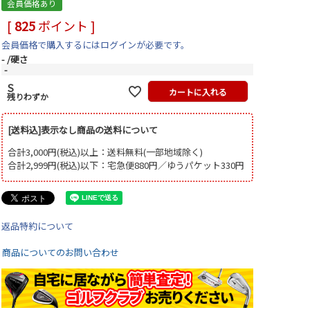
会員価格あり
[
825
ポイント ]
会員価格で購入するにはログインが必要です。
-
硬さ
-
S
カートに入れる
残りわずか
[送料込]表示なし商品の送料について
合計3,000円(税込)以上：送料無料(一部地域除く)
合計2,999円(税込)以下：宅急便880円／ゆうパケット330円
返品特約について
商品についてのお問い合わせ