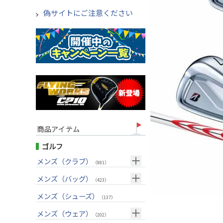
偽サイトにご注意ください
商品アイテム
ゴルフ
メンズ（クラブ）
（981）
クラブセット(右用)
メンズ（バッグ）
（24）
（423）
ドライバー(右用)
キャディバッグ
（126）
メンズ（シューズ）
（211）
（137）
フェアウェイウッド(右用)
ボストンバッグ
（97）
（47）
メンズ（ウェア）
（202）