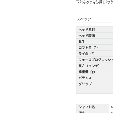
（バックライン無し/ブラ
スペック
ヘッド素材
ヘッド製法
番手
ロフト角（°）
ライ角（°）
フェースプログレッシ
長さ（インチ）
総重量（g）
バランス
グリップ
シャフト名
硬さ
S