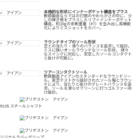
本格的な形状にインナーポケット構造をプラス
軟鉄鍛造ならではの打感のやわらかさの中に、少
しの弾き感をプラスしたリブ＋インナーポケット
構造。約20gの余剰重量（#7）を生み出し高機能
化によりミスショットをカバー。
ラウンドタイプのソール形状
芝との当たり・滑りのバランスを追求して設計。
ミスに強いオールラウンドなソール形状。 様々
なスイングに対応し、安定したソールコンタクト
と抜けが可能に。
ツアーコンタクトソール
軟鉄鍛造アイアンのスタンダードなラウンドソー
ル。実芝テストから設計されたソール幅とラウン
ドにより、当たりと抜けのグレートバランスを追
求。ソールを滑らせクリーンに打つゴルファー向
け設計。
TOUR105 スチールシャフト
オリジナルラバーグリップ