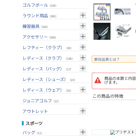
ユーティリティー(右用)
トートバッグ
（83）
（51）
トップス
ゴルフボール
（55）
（130）
アイアンセット(右用)
カートバッグ
（200）
（81）
ボトムス
（26）
ラウンド用品
（186）
アイアン単品(右用)
クラブケース
（84）
（32）
アウター
（17）
GPSナビ
練習器具
（34）
（169）
ウェッジ(右用)
（134）
インナー
（17）
距離測定器
パターマット
（59）
アクセサリー
（28）
（539）
パター(右用)
（211）
レインウェア
（11）
ティー
スイング練習器
（20）
ヘッドカバー
（114）
レフティー（クラブ）
（202）
（39）
チッパー(右用)
（12）
ソックス
（23）
ボールケース
（2）
シューズケース
クラブセット(左用)
（6）
レディース（クラブ）
（1）
（140）
即日出荷とは？
USモデル
（56）
グローブ
（42）
マーカー
（35）
トラベルケース
ドライバー(左用)
（21）
クラブセット(女性用)
（4）
レディース（バッグ）
（11）
（17）
カスタム
その他
（11）
グリーンフォーク
（4）
ポーチ
フェアウェイウッド(左用)
（12）
ドライバー(女性用)
（3）
キャディバッグ
（20）
商品の本数と内容
レディース（シューズ）
（12）
（23）
げます。
ネームプレート
（6）
帽子
ユーティリティー(左用)
（72）
フェアウェイウッド(女性用)
（2）
クラブケース
（28）
（2）
レディース（ウェア）
（16）
傘
この商品の特徴
（23）
ベルト
アイアンセット(左用)
（32）
ユーティリティー(女性用)
（6）
（24）
トップス
ジュニアゴルフ
（5）
（12）
サングラス
アイアン単品(左用)
（74）
アイアンセット(女性用)
（3）
（18）
レインウェア
（4）
アウトレット
ネックレス
ウェッジ(左用)
（31）
アイアン単品(女性用)
（7）
（14）
グローブ
（4）
クラブセット
スポーツ
その他
パター(左用)
（42）
ウェッジ(女性用)
（13）
（15）
その他
ドライバー
（2）
バッグ
（11）
シャフト