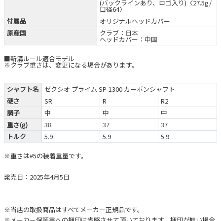
(バックラインあり、ロゴ入り)〈27.5g/
口径64〉
付属品
オリジナルヘッドカバー
原産国
クラブ：日本
ヘッドカバー：中国
■新溝ルール適合モデル
※クラブ重さは、変更になる場合があります。
シャフト名
ゼクシオ プライム SP-1300 カーボンシャフト
硬さ
SR
R
R2
調子
中
中
中
重さ(g)
38
37
37
トルク
5.9
5.9
5.9
※重さは#5の装着重量です。
発売日：2025年4月5日
※当店の取扱商品はすべてメーカー正規品です。
※メーカー保証書への押印は省略させて頂いております。押印が無い場合