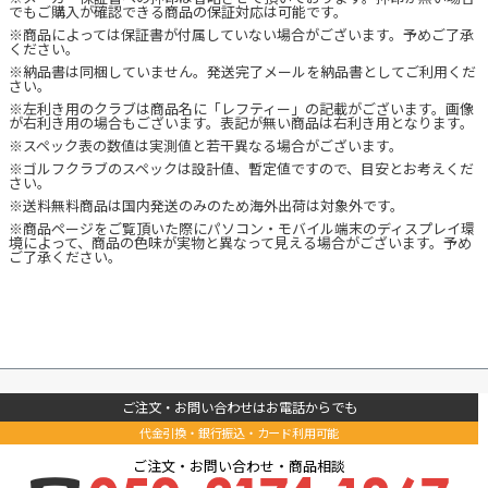
でもご購入が確認できる商品の保証対応は可能です。
※商品によっては保証書が付属していない場合がございます。予めご了承
ください。
※納品書は同梱していません。発送完了メールを納品書としてご利用くだ
さい。
※左利き用のクラブは商品名に「レフティー」の記載がございます。画像
が右利き用の場合もございます。表記が無い商品は右利き用となります。
※スペック表の数値は実測値と若干異なる場合がございます。
※ゴルフクラブのスペックは設計値、暫定値ですので、目安とお考えくだ
さい。
※送料無料商品は国内発送のみのため海外出荷は対象外です。
※商品ページをご覧頂いた際にパソコン・モバイル端末のディスプレイ環
境によって、商品の色味が実物と異なって見える場合がございます。予め
ご了承ください。
ご注文・お問い合わせはお電話からでも
代金引換・銀行振込・カード利用可能
ご注文・お問い合わせ・商品相談