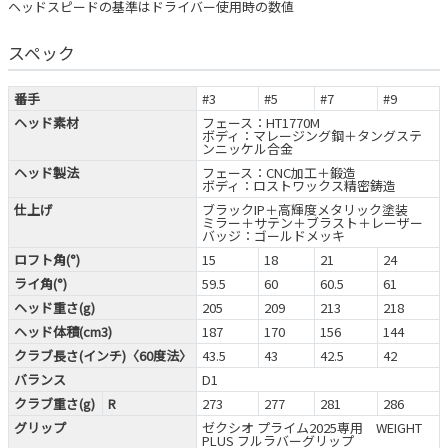
ヘッドスピードの基準はドライバー使用時の数値
スペック
番手
#3
#5
#7
#9
ヘッド素材
フェース：HT1770M
ボディ：マレージング鋼＋タングステ
ンニッケル合金
ヘッド製法
フェース：CNC加工＋鍛造
ボディ：ロストワックス精密鋳造
仕上げ
ブラックIP＋高輝度メタリック塗装
ミラー＋サテン＋ブラスト＋レーザー
バッジ：ゴールドメッキ
ロフト角(°)
15
18
21
24
ライ角(°)
59.5
60
60.5
61
ヘッド重さ(g)
205
209
213
218
ヘッド体積(cm3)
187
170
156
144
クラブ長さ(インチ)〈60度法〉
43.5
43
42.5
42
バランス
D1
クラブ重さ(g)
R
273
277
281
286
グリップ
ゼクシオ プライム2025専用 WEIGHT
PLUS フルラバーグリップ