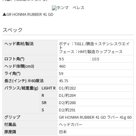
▲GR HONMA RUBBER 41 GD
スペック
ヘッド素材/製法
ボディ：Ti811 /鋳造＋ステンレスウエイ
ト
フェース：HMT/鍛造カップフェース
ロフト角(°)
9.5
10.5
ヘッド体積(cm3)
460
ライ角(°)
59
長さ(インチ) ※60度法
45.75
バランス/総重量(g)
LIGHT R
D1/約282
R
D1/約284
SR
D2/約288
S
D2/約291
グリップ
GR HONMA RUBBER 41 GD ラバー 41g 60
付属品
ヘッドカバー
原産国
日本