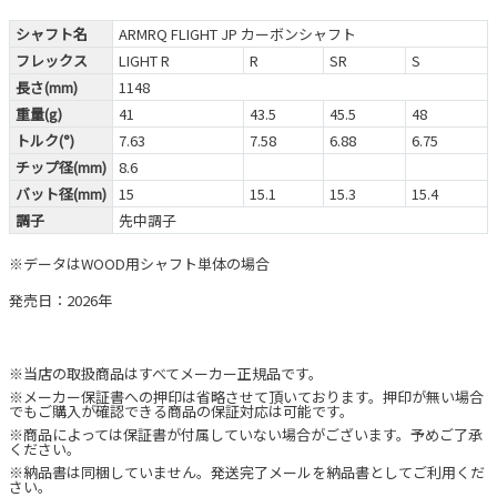
シャフト名
ARMRQ FLIGHT JP カーボンシャフト
フレックス
LIGHT R
R
SR
S
長さ(mm)
1148
重量(g)
41
43.5
45.5
48
トルク(°)
7.63
7.58
6.88
6.75
チップ径(mm)
8.6
バット径(mm)
15
15.1
15.3
15.4
調子
先中調子
※データはWOOD用シャフト単体の場合
発売日：2026年
※当店の取扱商品はすべてメーカー正規品です。
※メーカー保証書への押印は省略させて頂いております。押印が無い場合
でもご購入が確認できる商品の保証対応は可能です。
※商品によっては保証書が付属していない場合がございます。予めご了承
ください。
※納品書は同梱していません。発送完了メールを納品書としてご利用くだ
さい。