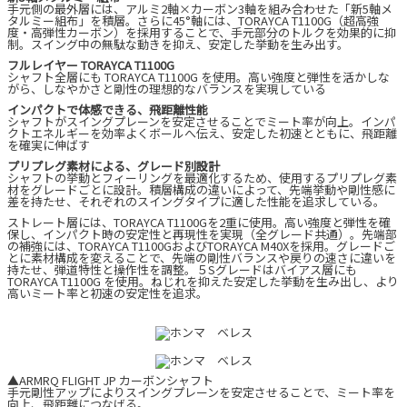
手元側の最外層には、アルミ2軸×カーボン3軸を組み合わせた「新5軸メ
タルミー組布」を積層。さらに45°軸には、TORAYCA T1100G（超高強
度・高弾性カーボン）を採用することで、手元部分のトルクを効果的に抑
制。スイング中の無駄な動きを抑え、安定した挙動を生み出す。
フルレイヤー TORAYCA T1100G
シャフト全層にも TORAYCA T1100G を使用。高い強度と弾性を活かしな
がら、しなやかさと剛性の理想的なバランスを実現している
インパクトで体感できる、飛距離性能
シャフトがスイングプレーンを安定させることでミート率が向上。インパ
クトエネルギーを効率よくボールへ伝え、安定した初速とともに、飛距離
を確実に伸ばす
プリプレグ素材による、グレード別設計
シャフトの挙動とフィーリングを最適化するため、使用するプリプレグ素
材をグレードごとに設計。積層構成の違いによって、先端挙動や剛性感に
差を持たせ、それぞれのスイングタイプに適した性能を追求している。
ストレート層には、TORAYCA T1100Gを2重に使用。高い強度と弾性を確
保し、インパクト時の安定性と再現性を実現（全グレード共通）。先端部
の補強には、TORAYCA T1100GおよびTORAYCA M40Xを採用。グレードご
とに素材構成を変えることで、先端の剛性バランスや戻りの速さに違いを
持たせ、弾道特性と操作性を調整。５Sグレードはバイアス層にも
TORAYCA T1100G を使用。ねじれを抑えた安定した挙動を生み出し、より
高いミート率と初速の安定性を追求。
▲ARMRQ FLIGHT JP カーボンシャフト
手元剛性アップによりスイングプレーンを安定させることで、ミート率を
向上、飛距離につなげる。