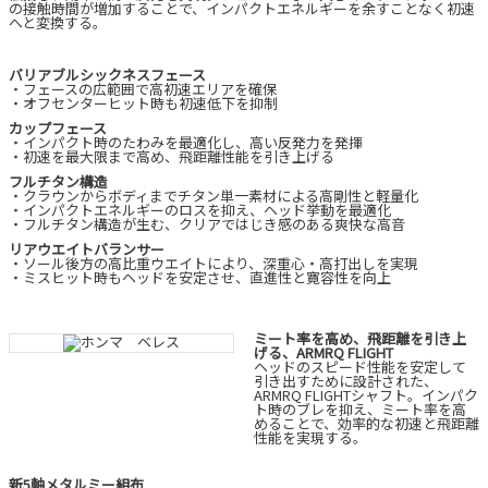
の接触時間が増加することで、インパクトエネルギーを余すことなく初速
へと変換する。
バリアブルシックネスフェース
・フェースの広範囲で高初速エリアを確保
・オフセンターヒット時も初速低下を抑制
カップフェース
・インパクト時のたわみを最適化し、高い反発力を発揮
・初速を最大限まで高め、飛距離性能を引き上げる
フルチタン構造
・クラウンからボディまでチタン単一素材による高剛性と軽量化
・インパクトエネルギーのロスを抑え、ヘッド挙動を最適化
・フルチタン構造が生む、クリアではじき感のある爽快な高音
リアウエイトバランサー
・ソール後方の高比重ウエイトにより、深重心・高打出しを実現
・ミスヒット時もヘッドを安定させ、直進性と寛容性を向上
ミート率を高め、飛距離を引き上
げる、ARMRQ FLIGHT
ヘッドのスピード性能を安定して
引き出すために設計された、
ARMRQ FLIGHTシャフト。インパク
ト時のブレを抑え、ミート率を高
めることで、効率的な初速と飛距離
性能を実現する。
新5軸メタルミー組布