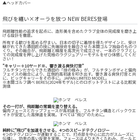
▲ヘッドカバー
飛びを纏い×オーラを放つ NEW BERES登場
飛距離性能の追求を起点に、造形美を含めたクラブ全体の完成度を磨き上
げる設計を徹底。
所有する歓びを高める佇まい。日本の切子に着想を得たデザインと、受け
継がれてきた酒田匠の技に先端技術を融合させた本間ゴルフ独自のものづ
くり。その融合が、飛距離と精度を高次元で成立させ、一本のクラブとし
ての完成度を押し上げた究極のラグジュアリーモデルをぜひ体感してくだ
さい！
”キャリー＋10ヤード※、響き渡る爽快打音”
フルチタンだからできた酒田の「技の極み」が、フルチタンボディと偏肉
フェイスの融合により、圧倒的高初速を叩き出す。響き渡る爽快打音と共
に、ビッグキャリーをその手に。JAPAN LIMITED MODEL。
※本間ゴルフ調べ BERES(2024年モデル)とのロボットテストによる比較実
測値
その一打が、飛距離の常識を塗り替える。
偏肉フェースとカップフェースが高初速を、フルチタン構造とバックウエ
イトが安定した高弾道を実現。すべては“飛び”のために。
純粋に”飛び”を加速をさせる、4つのスピードテクノロジー
4つのテクノロジーが連動することで、打点部を中心に応力がスムーズに
伝播し、効率の高い反発を実現。フェースはより大きくたわみ、ボールと