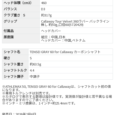
ヘッド体積（cm3）
460
バランス
D3
クラブ重さ
S
約317g
グリップ
Callaway Tour Velvet 360ラバー バックライン
無し 約50g,口径60(5720429)
付属品
ヘッドカバー
原産国
組立：中国,日本
ヘッドカバー：中国,ベトナム
シャフト名
TENSEI GRAY 60 for Callaway カーボンシャフト
硬さ
S
シャフト重さ
約63.5g
シャフトトルク
4.4
シャフト調子
中調子
※ATHLEMAX 50, TENSEI GRAY 60 for Callawayは、シャフトカット前の値
になります。
※専用トルクレンチは別売です。
※カタログで表示する数値は設計値です。実測値が設計値と若干異なる場
合がありますのでご了承ください。
※インチ・ミリ換算は、1インチ=約25.4mmです。
発売日：2026年2月6日