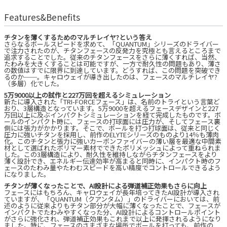
Features&Benefits
チタンを薄くするためのマルチレイヤ?という答え
さらなるボールスピードを求めて、「QUANTUM」シリーズのドライバー
で注力されたのが、チタンフェースの反発力を究極とも言えるところまで
追求することでした。従来のチタンフェースをさらに薄くすれば、当然、
たわみを大きくすることは可能ですが、一方で耐久性の問題もあり、薄さ
の数値はすでに限界に到達しています。どうすれば、この問題を突破でき
るのか──。キャロウェイが導き出したのは、フェースのマルチレイヤ?
（多層）化でした。
5万9000以上の試作と227万回を超えるシミュレーション
新たに導入された「TRI-FORCEフェース」は、名前のトライという言葉ど
おり、3層構造となっています。5万9000を超えるフェースデザインと227
万回以上に及ぶインパクトシミュレーションを経て完成したものです。ボ
ールのインパクト時に、フェースの打球面には圧力が、そしてフェース裏
側には張力がかかります。そこで、ボールを打つ打球面は、従来と同じく
圧力に強いチタンを採用し、前作のELYTEシリーズのものより14％も薄肉
化。このチタンと張力に強いカーボンファイバーの薄い層を最適な中間素
材として選ばれたポリマー素材でできたポリメッシュによって重ねられま
した。この3層構造により、耐久性を維持しながらチタンフェースをより
薄く設計でき、エネルギー伝達効率が高まると同時に、インパクト時のフ
ェースのたわみ量やたわむスピードを高い精度でコントロールできるよう
になりました。
チタンが薄くなったことで、AI設計による弾道補正効果もさらに向上
フェースにはもちろん、キャロウェイが長年培ってきたAI設計が導入され
ていますが、「QUANTUM（クアンタム）」のドライバーにおいては、前
述のように従来よりもチタン部分が大幅に薄くなったことで、フェースが
インパクトでたわみやすくなった分、AI設計によるコントロールポイント
がさらに強化され、弾道補正効果もこれまで以上に発揮されるようになり
ました。特に、フェースのさまざまな場所でボールを打っても、前作の