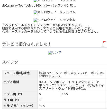
▲Callaway Tour Velvet 360ラバー バックライン無し
※ヘッドソールトゥ側にステッカーが貼られております。
競技で使用する際は取り外してからご使用をお願いいたします。
なお、本ステッカーを剥がして頂いても性能上影響はございません。
テレビで紹介されました！
スペック
フェース素材/構造
鍛造FS2Sチタン+ポリメッシュ+カーボン/TRI-
FORCEフェース
ボディ素材
8-1-1チタンボディ＋トライアクシャル・カー
ボンクラウン+スクリューウェイト約2g＋ディ
スクリート・ウェイト約9g+約1g
ロフト角（°）
9
10.5
ライ角（°）
58
クラブ長さ（インチ）
45.5