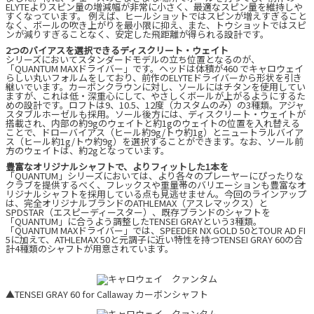
ELYTEよりスピン量の増減幅が非常に小さく、最適なスピン量を維持しや
すくなっています。 例えば、ヒールショットではスピンが増えすぎること
なく、ボールの吹き上がりを最小限に抑え、また、トウショットではスピ
ンが減りすぎることなく、安定した飛距離が得られる設計です。
2つのバイアスを選択できるディスクリート・ウェイト
シリーズにおいてスタンダードモデルの立ち位置となるのが、
「QUANTUM MAXドライバー」です。ヘッドは体積が460 でキャロウェイ
らしい丸いフォルムをしており、前作のELYTEドライバーから形状を引き
継いでいます。カーボンクラウンに対し、ソールにはチタンを使用してい
ますが、これは低・深重心にして、やさしくボールが上がるようにするた
めの設計です。ロフトは9、10.5、12度（カスタムのみ）の3種類。アジャ
スタブルホーゼルも採用。ソール後方には、ディスクリート・ウェイトが
搭載され、内部の約9gのウェイトと約1gのウェイトの位置を入れ替える
ことで、ドローバイアス（ヒール約9g/トウ約1g）とニュートラルバイア
ス（ヒール約1g/トウ約9g）を選択することができます。なお、ソール前
方のウェイトは、約2gとなっています。
豊富なオリジナルシャフトで、よりフィットした1本を
「QUANTUM」シリーズにおいては、より各々のプレーヤーにぴったりな
クラブを提供するべく、フレックスや重量帯のバリエーションも豊富なオ
リジナルシャフトを採用している点も見逃せません。今回のラインアップ
は、完全オリジナルブランドのATHLEMAX（アスレマックス）と
SPDSTAR（エスピーディースター）、既存ブランドのシャフトを
「QUANTUM」に合うよう調整したTENSEI GRAYという3種類。
「QUANTUM MAXドライバー」では、SPEEDER NX GOLD 50とTOUR AD FI
5に加えて、ATHLEMAX 50と元調子に近い特性を持つTENSEI GRAY 60の合
計4種類のシャフトが用意されています。
▲TENSEI GRAY 60 for Callaway カーボンシャフト