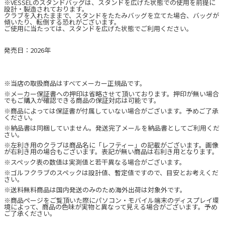
※VESSELのスタンドバッグは、スタンドを広げた状態での使用を前提に
設計・製造されております。
クラブを入れたままで、スタンドをたたみバッグを立てた場合、バッグが
傾いたり、転倒する恐れがございます。
ご使用に当たっては、スタンドを広げた状態でご利用ください。
発売日：2026年
※当店の取扱商品はすべてメーカー正規品です。
※メーカー保証書への押印は省略させて頂いております。押印が無い場合
でもご購入が確認できる商品の保証対応は可能です。
※商品によっては保証書が付属していない場合がございます。予めご了承
ください。
※納品書は同梱していません。発送完了メールを納品書としてご利用くだ
さい。
※左利き用のクラブは商品名に「レフティー」の記載がございます。画像
が右利き用の場合もございます。表記が無い商品は右利き用となります。
※スペック表の数値は実測値と若干異なる場合がございます。
※ゴルフクラブのスペックは設計値、暫定値ですので、目安とお考えくだ
さい。
※送料無料商品は国内発送のみのため海外出荷は対象外です。
※商品ページをご覧頂いた際にパソコン・モバイル端末のディスプレイ環
境によって、商品の色味が実物と異なって見える場合がございます。予め
ご了承ください。