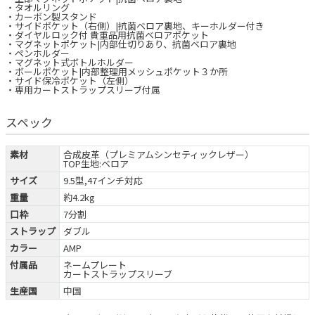
・タオルリング
・カーボン製スタンド
・サイドポケット（右側）|抗菌ベロア裏地、キーホルダー付き
・ダイヤルロック付 貴重品用抗菌ベロアポケット
・マグネットポケット|内部仕切りあり、抗菌ベロア裏地
・ペンホルダー
・マグネット式ボトルホルダー
・ボールポケット|内部整理用メッシュポケット３か所
・サイド保冷ポケット（左側）
・専用カートストラップスリーブ付属
スペック
素材
合成皮革（プレミアムシンセティックレザー）
TOP生地:ベロア
サイズ
9.5型,47インチ対応
重量
約4.2kg
口枠
7分割
ストラップ
ダブル
カラー
AMP
付属品
ネームプレート
カートストラップスリーブ
生産国
中国