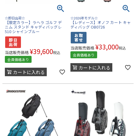
☆即日出荷☆
☆2026年モデル☆
【限定カラー】ラヘラ ゴルフ デ
【レディース】オノフ カート キャ
ニム スタンド キャディバッグ L-
ディバッグ OB0726
510 シャインブルー
¥
33,000
当店販売価格
税込
¥
39,600
当店販売価格
税込
会員価格あり
会員価格あり
カートに入れる
カートに入れる