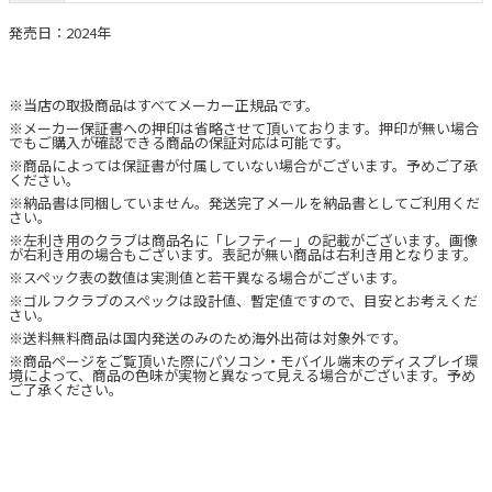
発売日：2024年
※当店の取扱商品はすべてメーカー正規品です。
※メーカー保証書への押印は省略させて頂いております。押印が無い場合
でもご購入が確認できる商品の保証対応は可能です。
※商品によっては保証書が付属していない場合がございます。予めご了承
ください。
※納品書は同梱していません。発送完了メールを納品書としてご利用くだ
さい。
※左利き用のクラブは商品名に「レフティー」の記載がございます。画像
が右利き用の場合もございます。表記が無い商品は右利き用となります。
※スペック表の数値は実測値と若干異なる場合がございます。
※ゴルフクラブのスペックは設計値、暫定値ですので、目安とお考えくだ
さい。
※送料無料商品は国内発送のみのため海外出荷は対象外です。
※商品ページをご覧頂いた際にパソコン・モバイル端末のディスプレイ環
境によって、商品の色味が実物と異なって見える場合がございます。予め
ご了承ください。