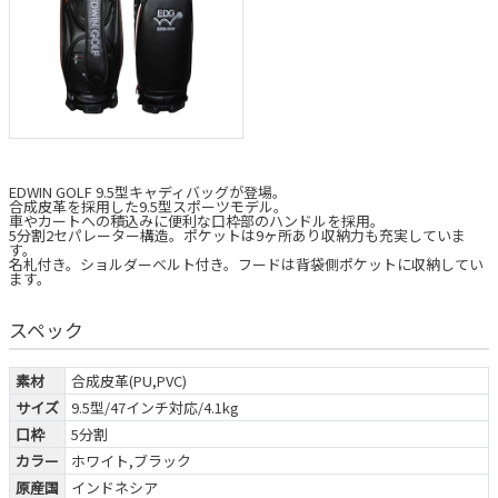
EDWIN GOLF 9.5型キャディバッグが登場。
合成皮革を採用した9.5型スポーツモデル。
車やカートへの積込みに便利な口枠部のハンドルを採用。
5分割2セパレーター構造。ポケットは9ヶ所あり収納力も充実していま
す。
名札付き。ショルダーベルト付き。フードは背袋側ポケットに収納してい
ます。
スペック
素材
合成皮革(PU,PVC)
サイズ
9.5型/47インチ対応/4.1kg
口枠
5分割
カラー
ホワイト,ブラック
原産国
インドネシア