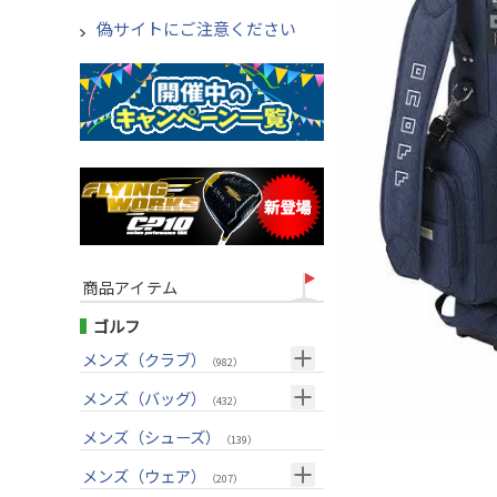
偽サイトにご注意ください
商品アイテム
ゴルフ
メンズ（クラブ）
（982）
クラブセット(右用)
メンズ（バッグ）
（24）
（432）
ドライバー(右用)
キャディバッグ
（125）
メンズ（シューズ）
（212）
（139）
フェアウェイウッド(右用)
ボストンバッグ
（98）
（50）
メンズ（ウェア）
（207）