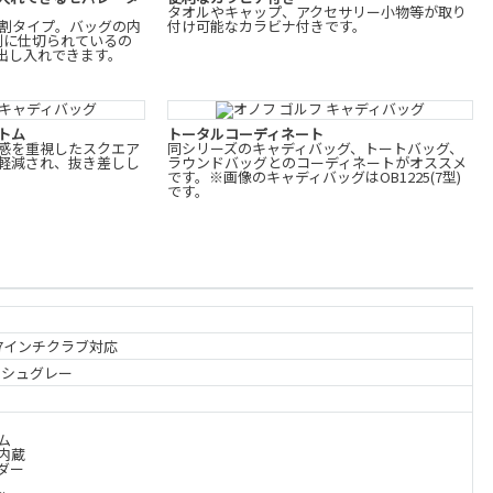
タオルやキャップ、アクセサリー小物等が取り
分割タイプ。バッグの内
付け可能なカラビナ付きです。
割に仕切られているの
出し入れできます。
トム
トータルコーディネート
感を重視したスクエア
同シリーズのキャディバッグ、トートバッグ、
軽減され、抜き差しし
ラウンドバッグとのコーディネートがオススメ
です。※画像のキャディバッグはOB1225(7型)
です。
g,47インチクラブ対応
ッシュグレー
ム
内蔵
ダー