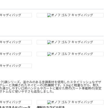
モク)調シリーズ。温かみのある杢調素材を使用したスタイリッシュなデザ
レーと洗練されたネイビーの2色展開です。3.1kgと軽量ながら、耐久
ち運びしやすい口枠ハンドルやカートに載せた際の(カート車載時の)安定
ボトムなど使いやすさも追及しました。
入れできるセパレータ
便利なカラビナ付き