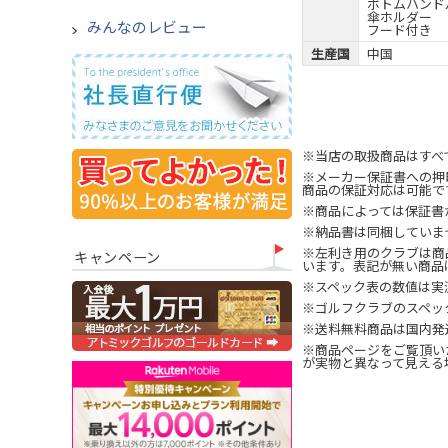
ボトムハンド
傘ホルダー
みんなのレビュー
フード付き
生産国
中国
※当店の取扱商品はすべ
※メーカー保証書への押
商品の保証対応は可能で
※商品によっては保証書
※納品書は同梱していま
※左利き用のクラブは商
キャンペーン
います。表記が無い商品
※スペック表の数値は実
※ゴルフクラブのスペッ
※送料無料商品は国内発
※商品ページをご覧頂い
が実物と異なって見える