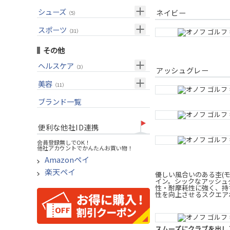
USモデル
（27）
パター(女性用)
（8）
フェアウェイウッド
メンズ
シューズ
（10）
ネイビー
（5）
グリップ
（20）
チッパー(女性用)
（2）
ユーティリティー
スーツケース
アクセサリー
（1）
スポーツ
（4）
（31）
USモデル
アイアンセット
（1）
メンズ
トレーニング
（1）
（14）
その他
アイアン単品
アウトドア
（6）
ヘルスケア
（3）
ウェッジ
アッシュグレー
アクセサリー
（11）
サポーター
美容
（2）
パター
（11）
UVケア
ブランド一覧
ゴルフバッグ
（11）
キャディバッグ
便利な他社ID連携
ゴルフシューズ
会員登録無しでOK！
他社アカウントでかんたんお買い物！
ウェア
Amazonペイ
その他
楽天ペイ
優しい風合いのある杢(
イン。シックなアッシュグ
性・耐摩耗性に強く、持
性を向上させるスクエア
スムーズにクラブを出し