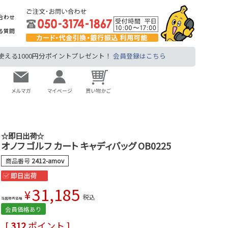
合わせ
る質問
る1000円分ポイントプレゼント！
会員登録はこちら
☆即日出荷☆
オノフ ゴルフ カート キャディバッグ OB0225
商品番号
2412-amov
31,185
¥
税込
当店販売価格
会員価格あり
[
312
ポイント ]