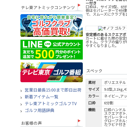
ー付き
口枠は、サイズ9型、6
テレ東アトミックコンテンツ
側はセパレーターで4分
で、スムーズにクラブを
安定感のあるスクエアボ
カートに載せた際の安定
ボトム。クラブの偏りが
やすくなりました。
スペック
素材
ポリエステル
サイズ
9.0型,3.1k
営業日最長15:00まで即日出荷
カラー
ネイビー,ア
新着アイテム一覧
口枠
6分割
テレ東アトミックゴルフTV
機能
口枠ハンドル
ゴルフ用語辞典
スクエアボト
セパレーター
グローブホル
お客様の声
カラビナ付き