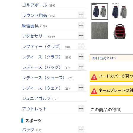
ユーティリティー(右用)
トートバッグ
（82）
（53）
トップス
ゴルフボール
（55）
（130）
アイアンセット(右用)
カートバッグ
（199）
（83）
ボトムス
（26）
ラウンド用品
（186）
アイアン単品(右用)
クラブケース
（83）
（33）
アウター
（17）
GPSナビ
練習器具
（33）
（169）
ウェッジ(右用)
（134）
インナー
（17）
距離測定器
パターマット
（59）
アクセサリー
（28）
（549）
パター(右用)
（214）
レインウェア
（11）
ティー
スイング練習器
（20）
ヘッドカバー
（114）
レフティー（クラブ）
（213）
（40）
チッパー(右用)
（13）
ソックス
（25）
ボールケース
（3）
シューズケース
クラブセット(左用)
（7）
レディース（クラブ）
（1）
（139）
即日出荷とは？
USモデル
（56）
グローブ
（45）
マーカー
（35）
トラベルケース
ドライバー(左用)
（20）
クラブセット(女性用)
（4）
レディース（バッグ）
（11）
（17）
カスタム
その他
（11）
グリーンフォーク
（4）
ポーチ
フェアウェイウッド(左用)
（12）
ドライバー(女性用)
（3）
フードカバーが見
キャディバッグ
（20）
レディース（シューズ）
（12）
（23）
ネームプレート
（6）
帽子
ユーティリティー(左用)
（72）
フェアウェイウッド(女性用)
（2）
クラブケース
（28）
（2）
レディース（ウェア）
（16）
ネームプレートの
傘
（23）
ベルト
アイアンセット(左用)
（32）
ユーティリティー(女性用)
（6）
（24）
トップス
ジュニアゴルフ
（5）
（12）
サングラス
アイアン単品(左用)
（73）
アイアンセット(女性用)
（3）
（17）
レインウェア
（4）
アウトレット
この商品の特徴
ネックレス
ウェッジ(左用)
（31）
アイアン単品(女性用)
（7）
（14）
グローブ
（4）
クラブセット
スポーツ
その他
パター(左用)
（42）
ウェッジ(女性用)
（14）
（15）
その他
ドライバー
（2）
バッグ
（11）
シャフト