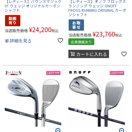
【レディース】バウンスマジック
【レディース】オノフ フロッグス
VT ウェッジ オリジナルカーボン
ランニング ウェッジ ONOFF
シャフト
FROGS RUNNING ORIGINAL カーボ
ンシャフト
¥
24,200
当店販売価格
税込
¥
23,760
当店販売価格
税込
詳細を見る
会員価格あり
カートに入れる