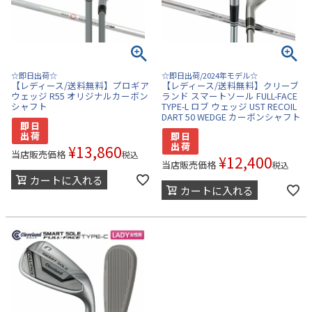
☆即日出荷☆
☆即日出荷/2024年モデル☆
【レディース/送料無料】プロギア
【レディース/送料無料】クリーブ
ウェッジ R55 オリジナルカーボン
ランド スマートソール FULL-FACE
シャフト
TYPE-L ロブ ウェッジ UST RECOIL
DART 50 WEDGE カーボンシャフト
¥
13,860
当店販売価格
税込
¥
12,400
当店販売価格
税込
カートに入れる
カートに入れる