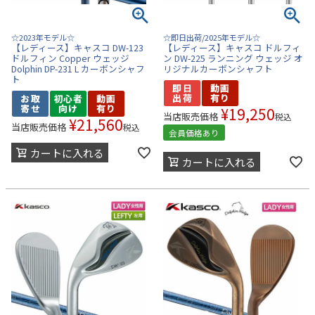
☆2023年モデル☆
☆即日出荷/2025年モデル☆
【レディース】キャスコ DW-123
【レディース】キャスコ ドルフィ
ドルフィン Copper ウェッジ
ン DW-225 ランニング ウェッジ オ
Dolphin DP-231 L カーボンシャフ
リジナルカーボンシャフト
ト
¥
19,250
当店販売価格
税込
¥
21,560
当店販売価格
税込
会員価格あり
カートに入れる
カートに入れる