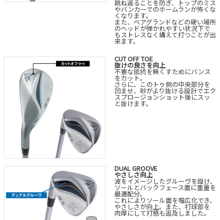
跳ね返ることを防ぎ、トップのミス
やバンカーでのホームランが怖くな
くなります。
また、ベアグランドなどの硬い場所
のヘッドが弾かれやすい状況下で
もストレスなく構えて打つことが出
来ます。
CUT OFF TOE
抜けの良さを向上
不要な抵抗を無くすためにバンス
をカット。
さらに、このトゥ側の中央部分を
凹ませ、砂がより抜ける設計でエク
スプロージョンショット後にスッ
と抜けます。
DUAL GROOVE
やさしさ向上
波をイメージしたグルーヴを設け、
ソールとバックフェース面に重量を
最適配分。
これによりソール面を幅広化でき、
やさしさが向上。また、打球部を
肉厚にして打感も追及しました。