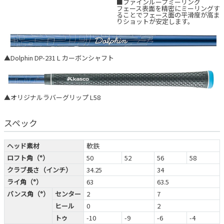
■ファインループミーリング
フェース表面を精密にミーリングす
ることでフェース面の平滑度が高ま
りショットが安定します。
▲Dolphin DP-231 L カーボンシャフト
▲オリジナルラバーグリップ L58
スペック
ヘッド素材
軟鉄
ロフト角（°）
50
52
56
58
クラブ長さ（インチ）
34.25
34
ライ角（°）
63
63.5
バンス角（°）
センター
2
7
ヒール
0
2
トゥ
-10
-9
-6
-4