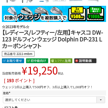
☆2023年モデル☆
【レディース/レフティー/左用】キャスコ DW-
123 ドルフィン ウェッジ Dolphin DP-231 L
カーボンシャフト
商品番号
2211-rmbm
¥
19,250
当店販売価格
税込
[
193
ポイント ]
ウェッジ2点以上購入で500円オフ、3点以上購入で1,000円オフ！
左右
(
必
須
)
-
ロフト角