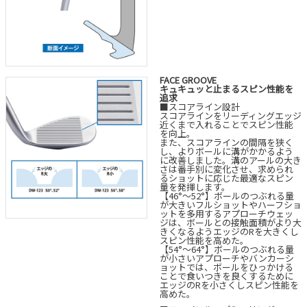
FACE GROOVE
キュキュッと止まるスピン性能を
追求
■スコアライン設計
スコアラインをリーディングエッジ
近くまで入れることでスピン性能
を向上。
また、スコアラインの間隔を狭く
し、よりボールに溝がかかるよう
に改善しました。溝のアールの大き
さは番手別に変化させ、求められ
るショットに応じた最適なスピン
量を発揮します。
【46°～52°】ボールのつぶれる量
が大きいフルショットやハーフショ
ットを多用するアプローチウェッ
ジは、ボールとの接触面積がより大
きくなるようエッジのRを大きくし
スピン性能を高めた。
【54°～64°】ボールのつぶれる量
が小さいアプローチやバンカーシ
ョットでは、ボールをひっかける
ことで食いつきを良くするために
エッジのRを小さくしスピン性能を
高めた。