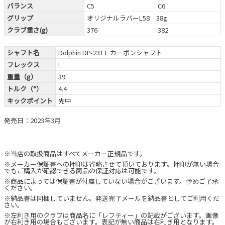
バランス
C5
C6
グリップ
オリジナルラバーL58 38g
クラブ重さ(g)
376
382
シャフト名
Dolphin DP-231 L カーボンシャフト
フレックス
L
重量（g）
39
トルク（°）
4.4
キックポイント
先中
発売日：2023年3月
※当店の取扱商品はすべてメーカー正規品です。
※メーカー保証書への押印は省略させて頂いております。押印が無い場合
でもご購入が確認できる商品の保証対応は可能です。
※商品によっては保証書が付属していない場合がございます。予めご了承
ください。
※納品書は同梱していません。発送完了メールを納品書としてご利用くだ
さい。
※左利き用のクラブは商品名に「レフティー」の記載がございます。画像
が右利き用の場合もございます。表記が無い商品は右利き用となります。