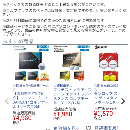
※スペック表の数値は実測値と若干異なる場合がございます。
※ゴルフクラブのスペックは設計値、暫定値ですので、目安とお考えくだ
さい。
※送料無料商品は国内発送のみのため海外出荷は対象外です。
※商品ページをご覧頂いた際にパソコン・モバイル端末のディスプレイ環
境によって、商品の色味が実物と異なって見える場合がございます。予め
ご了承ください。
おすすめ商品
☆即日出荷/高反発ボール
☆即日出荷☆
☆即日出荷/2022年モデ
☆
ブリヂストン ツアース
☆
【送料無料/TVで紹
ダンロップ スリクソ
テージ エクストラディ
介】マルマン ゴルフ
ン ディスタンス9 ゴ
スタンス ゴルフボー
DANGAN7 ゴルフボー
フボール 1ダース/12
ル 1ダース/12球
ル 1ダース/12球
当店販売価格
当店販売価格
¥
1,870
¥
1,980
当店販売価格
¥
4,980
税込
税込
税込
詳細を見る
詳細を見る