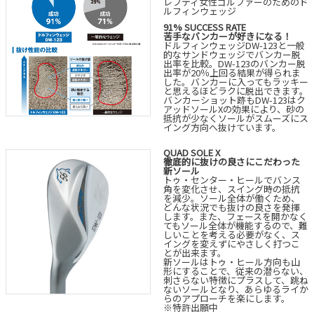
レフティ女性ゴルファーのためのド
ルフィンウェッジ
91% SUCCESS RATE
苦手なバンカーが好きになる！
ドルフィンウェッジDW-123と一般
的なサンドウェッジでバンカー脱
出率を比較。DW-123のバンカー脱
出率が20％上回る結果が得られま
した。バンカーに入ってもラッキー
と思えるほどラクに脱出できます。
バンカーショット跡もDW-123はク
アッドソールXの効果により、砂の
抵抗が少なくソールがスムーズにス
イング方向へ抜けています。
QUAD SOLE X
徹底的に抜けの良さにこだわった
新ソール
トゥ・センター・ヒールでバンス
角を変化させ、スイング時の抵抗
を減少。ソール全体が働くため、
どんな状況でも抜けの良さを発揮
します。また、フェースを開かなく
てもソール全体が機能するので、難
しいことを考える必要がなく、ス
イングを変えずにやさしく打つこ
とが出来ます。
新ソールはトゥ・ヒール方向も山
形にすることで、従来の潜らない、
刺さらない特徴にプラスして、跳ね
ないソールとなり、あらゆるライか
らのアプローチを楽にします。
※特許出願中