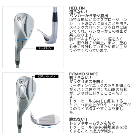
HEEL FIN
潜らない！
バンカーから楽々脱出
独特な形状がエクスプロージョン
ショット時に砂に潜ることを防ぎ、
スイング方向へクラブを自然に導
いてくれ、バンカーからの脱出が
楽になります。
前モデルよりもソール幅を広く
し、潜り難さが向上。また、重心
も低く設計しているため球が上が
りやすくなっています。
PYRAMID SHAPE
刺さらない！
ザックリミスを防ぐ
リーディングエッジの浮きを抑えな
がらバンス角を付けた山形の形状
が、芝や砂に刺さることを防ぎま
す。
トゥ・ヒール方向も山形にするこ
とで、つま先上がりや、つま先下が
りのライで構えやすくなりまし
た。
跳ねない！
トップやホームランを防ぐ
トゥ・ヒール方向の接地長さを短
くすることで抵抗が減少。