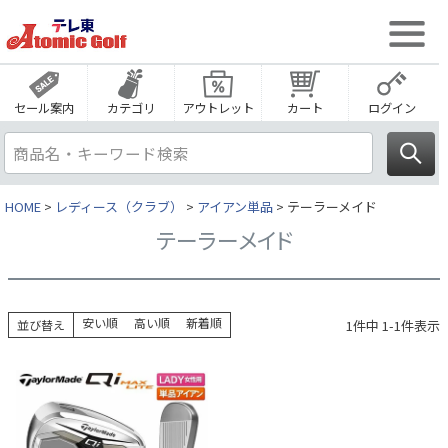
セール案内
カテゴリ
アウトレット
カート
ログイン
HOME
レディース（クラブ）
アイアン単品
テーラーメイド
テーラーメイド
安い順
高い順
新着順
1
件中
1
-
1
件表示
並び替え