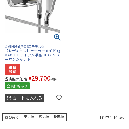
☆即日出荷/2026年モデル☆
【レディース】テーラーメイド Qi
MAX LITE アイアン単品 REAX 40 カ
ーボンシャフト
¥
29,700
当店販売価格
税込
会員価格あり
カートに入れる
安い順
高い順
新着順
1
件中
1
-
1
件表示
並び替え