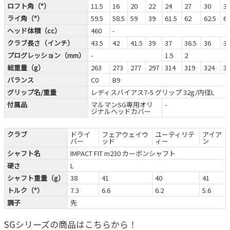
ロフト角（°）
11.5
16
20
22
24
27
30
3
ライ角（°）
59.5
58.5
59
39
61.5
62
62.5
6
ヘッド体積（cc）
460
-
クラブ長さ（インチ）
43.5
42
41.5
39
37
36.5
36
35
プログレッション（mm）
-
1.5
2
総重量（g）
263
273
277
297
314
319
324
3
バランス
C0
B9
グリップ名/重量
レディスバイアス7-5 グリップ 32g/内径L
付属品
マルマンSG専用オリ
-
ジナルヘッドカバー
クラブ
ドライ
フェアウェイウ
ユーティリテ
アイア
バー
ッド
ィー
ン
シャフト名
IMPACT FIT m230 カーボンシャフト
硬さ
L
シャフト重量（g）
38
41
40
41
トルク（°）
7.3
6.6
6.2
5.6
調子
先
SGシリーズの商品はこちらから！