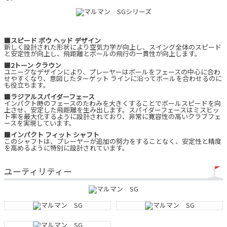
■スピード ボウ ヘッド デザイン
新しく設計された形状により空気力学が向上し、スイング全体のスピード
と安定性が向上し、飛距離とボールの飛行の一貫性が向上します。
■2トーン クラウン
ユニークなデザインにより、プレーヤーはボールをフェースの中心に合わ
せやすくなり、意図したターゲット ラインに沿ってボールを合わせるのに
も役立ちます。
■ラジアルスパイダーフェース
インパクト時のフェースのたわみを大きくすることでボールスピードを向
上させ、安定した飛距離を生み出します。スパイダーフェースはミスヒッ
ト率を最大化するように設計されており、非常に寛容性の高いクラブフェ
ースを実現しています。
■インパクト フィット シャフト
このシャフトは、プレーヤーが追加の努力をすることなく、安定性と精度
を高めるように特別に設計されています。
ユーティリティー