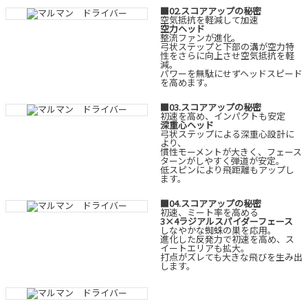
■02.スコアアップの秘密
空気抵抗を軽減して加速
空力ヘッド
整流ファンが進化。
弓状ステップと下部の溝が空力特
性をさらに向上させ空気抵抗を軽
減。
パワーを無駄にせずヘッドスピード
を高めます。
■03.スコアアップの秘密
初速を高め、インパクトも安定
深重心ヘッド
弓状ステップによる深重心設計に
より、
慣性モーメントが大きく、フェース
ターンがしやすく弾道が安定。
低スピンにより飛距離もアップし
ます。
■04.スコアアップの秘密
初速、ミート率を高める
3×4ラジアルスパイダーフェース
しなやかな蜘蛛の巣を応用。
進化した反発力で初速を高め、ス
イートエリアも拡大。
打点がズレても大きな飛びを生み出
します。