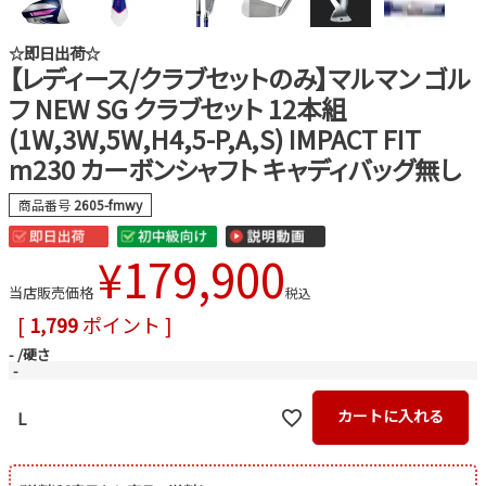
☆即日出荷☆
【レディース/クラブセットのみ】マルマン ゴル
フ NEW SG クラブセット 12本組
(1W,3W,5W,H4,5-P,A,S) IMPACT FIT
m230 カーボンシャフト キャディバッグ無し
商品番号
2605-fmwy
¥
179,900
当店販売価格
税込
[
1,799
ポイント ]
-
硬さ
-
カートに入れる
L