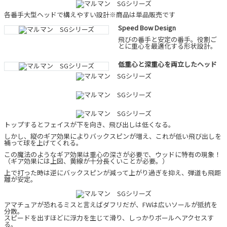
各番手大型ヘッドで構えやすい設計※商品は単品販売です
Speed Bow Design
飛びの番手と安定の番手。役割ご
とに重心を最適化する形状設計。
低重心と深重心を両立したヘッド
トップするとフェイスが下を向き、飛び出しは低くなる。
しかし、縦のギア効果によりバックスピンが増え、これが低い飛び出しを
補って球を上げてくれる。
この魔法のようなギア効果は重心の深さが必要で、ウッドに特有の現象！
（ギア効果には上図、黄線が十分長くいことが必要。）
上で打った時は逆にバックスピンが減って上がり過ぎを抑え、弾道も飛距
離が安定。
アマチュアが恐れるミスと言えばダフリだが、FWは広いソールが抵抗を
分散。
スピードを出すほどに浮力を生じて滑り、しっかりボールへアクセスす
る。