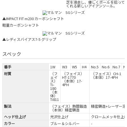
芝を滑走し、優しくボールを拾って
くれる新しいアイアンソール。
▲IMPACT FIT m230 カーボンシャフト
軽量カーボンシャフト
▲レディスバイアス7-5 グリップ
スペック
番手
1W
W3
W5
H4
No.5
No.6
No.7
N
材質
（フ
（フェイス）
（フェイス）CH-1
ェイ
HT-1770
（本体）17-4PH
ス）
（本体）17-
Ti-
4PH
180
（本
体）
Ti811
製法
（フェイス）熱間鍛造
精密鋳造+レーザー溶
（本体）精密鋳造
ヘッド仕上げ
光沢仕上げ
クロームメッキ仕上
カラー
ブルー＆シルバー
-