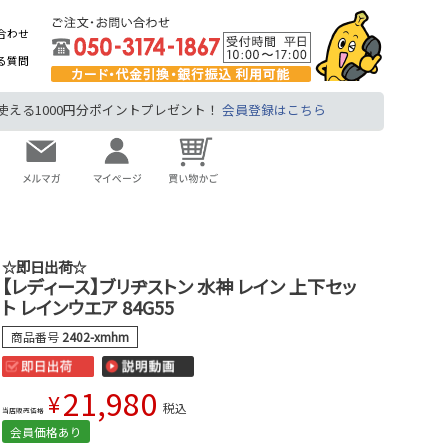
合わせ
る質問
る1000円分ポイントプレゼント！
会員登録はこちら
☆即日出荷☆
【レディース】ブリヂストン 水神 レイン 上下セッ
ト レインウエア 84G55
商品番号
2402-xmhm
21,980
¥
税込
当店販売価格
会員価格あり