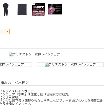
「撥水力」＜水神＞
いレディスレインウェア
インウェア『水神」は進化し続ける撥水力が魅力。
にくさも実現。
パンツは股下長さ調整やもたつき防止などプレーを妨げないよう細部にま
た多機能レインウェア。