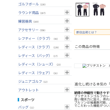
ユーティリティー(右用)
トートバッグ
（89）
（53）
トップス
ゴルフボール
（55）
（130）
アイアンセット(右用)
カートバッグ
（209）
（85）
ボトムス
（26）
ラウンド用品
（187）
アイアン単品(右用)
クラブケース
（91）
（33）
アウター
（17）
GPSナビ
練習器具
（34）
（169）
ウェッジ(右用)
（134）
インナー
（17）
距離測定器
パターマット
（59）
アクセサリー
（28）
（550）
即日出荷とは？
パター(右用)
（222）
レインウェア
（11）
ティー
スイング練習器
（20）
ヘッドカバー
（114）
レフティー（クラブ）
（213）
（43）
チッパー(右用)
（13）
ソックス
（25）
ボールケース
（3）
シューズケース
クラブセット(左用)
（7）
この商品の特徴
レディース（クラブ）
（1）
（139）
USモデル
（59）
グローブ
（45）
マーカー
（35）
トラベルケース
ドライバー(左用)
（20）
クラブセット(女性用)
（4）
レディース（バッグ）
（11）
（17）
カスタム
その他
（11）
グリーンフォーク
（4）
ポーチ
フェアウェイウッド(左用)
（12）
ドライバー(女性用)
（4）
キャディバッグ
（20）
レディース（シューズ）
（12）
（23）
ネームプレート
（6）
帽子
ユーティリティー(左用)
（72）
フェアウェイウッド(女性用)
（3）
クラブケース
（28）
（2）
レディース（ウェア）
（16）
傘
（23）
ベルト
アイアンセット(左用)
（33）
ユーティリティー(女性用)
（6）
（24）
トップス
ジュニアゴルフ
（5）
（12）
進化し続ける本気の
サングラス
アイアン単品(左用)
（73）
アイアンセット(女性用)
（3）
（17）
レインウェア
（4）
アウトレット
納得の伸縮性で動きやす
ネックレス
ウェッジ(左用)
（31）
アイアン単品(女性用)
（7）
（14）
ブリヂストンゴルフのレ
グローブ
（4）
クラブセット
高い撥水力に加え、蒸れ
スポーツ
その他
ブルゾンは袖着脱可能、
パター(左用)
（42）
ウェッジ(女性用)
（15）
（15）
その他
ドライバー
（2）
でこだわった機能がつい
バッグ
（11）
シャフト