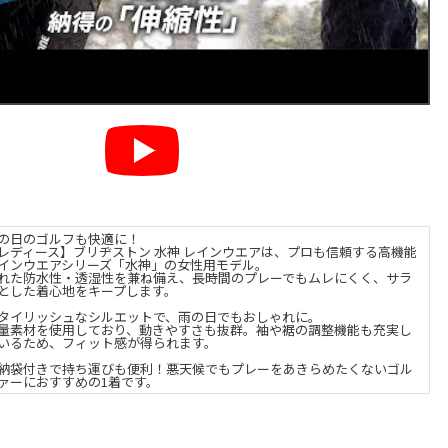
の日のゴルフも快適に！
レディース】ブリヂストン 水神 レインウエアは、プロも信頼する高機能
インウエアシリーズ「水神」の女性用モデル。
れた防水性・透湿性を兼ね備え、長時間のプレーでもムレにくく、サラ
とした着心地をキープします。
タイリッシュなシルエットで、雨の日でもおしゃれに。
量素材を使用しており、動きやすさも抜群。袖や裾の調整機能も充実し
いるため、フィット感が得られます。
納袋付きで持ち運びも便利！悪天候でもプレーをあきらめたくないゴル
ァーにおすすめの1着です。