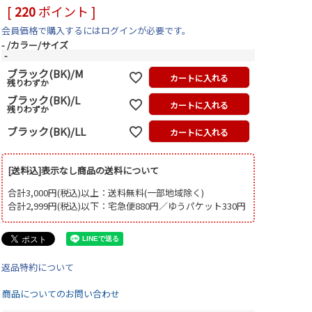
[
220
ポイント ]
会員価格で購入するにはログインが必要です。
-
カラー/サイズ
-
ブラック(BK)/M
カートに入れる
残りわずか
ブラック(BK)/L
カートに入れる
残りわずか
ブラック(BK)/LL
カートに入れる
[送料込]表示なし商品の送料について
合計3,000円(税込)以上：送料無料(一部地域除く)
合計2,999円(税込)以下：宅急便880円／ゆうパケット330円
返品特約について
商品についてのお問い合わせ