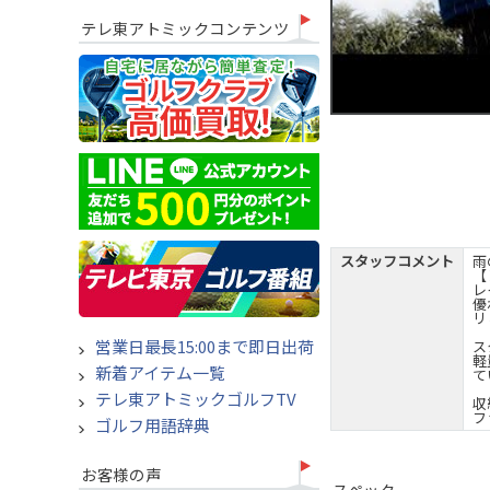
テレ東アトミックコンテンツ
スタッフコメント
雨
【
レ
優
リ
営業日最長15:00まで即日出荷
ス
軽
新着アイテム一覧
て
テレ東アトミックゴルフTV
収
フ
ゴルフ用語辞典
お客様の声
スペック