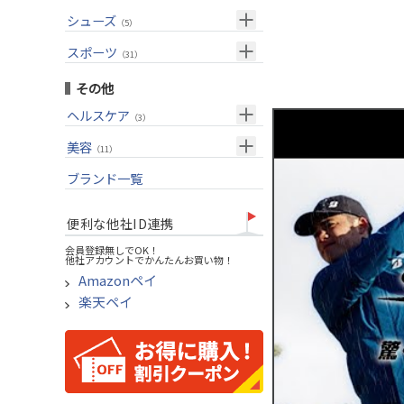
USモデル
（27）
パター(女性用)
（8）
フェアウェイウッド
メンズ
シューズ
（10）
（5）
グリップ
（20）
チッパー(女性用)
（2）
ユーティリティー
スーツケース
アクセサリー
（1）
スポーツ
（4）
（31）
USモデル
アイアンセット
（1）
メンズ
トレーニング
（1）
（14）
その他
アイアン単品
アウトドア
（6）
ヘルスケア
（3）
ウェッジ
アクセサリー
（11）
サポーター
美容
（2）
パター
（11）
UVケア
ブランド一覧
ゴルフバッグ
（11）
キャディバッグ
便利な他社ID連携
ゴルフシューズ
会員登録無しでOK！
他社アカウントでかんたんお買い物！
ウェア
Amazonペイ
その他
楽天ペイ