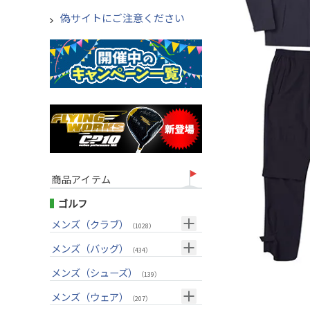
偽サイトにご注意ください
商品アイテム
ゴルフ
メンズ（クラブ）
（1028）
クラブセット(右用)
メンズ（バッグ）
（24）
（434）
ドライバー(右用)
キャディバッグ
（136）
メンズ（シューズ）
（212）
（139）
フェアウェイウッド(右用)
ボストンバッグ
（100）
（50）
メンズ（ウェア）
（207）