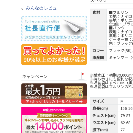
みんなのレビュー
素材
■ブルゾン
表地：ナイロ
裏地：ポリエ
全2色：ブラッ
■パンツ
表地：ナイロ
裏地：ポリエ
ゲーター布：
色：ブラック(
カラー
ブラック(BK)
原産国
ミャンマー（
※耐水圧：初期30,000mm
キャンペーン
※持ち歩きにも便利な収
※収納袋はすべてBK（
※収納袋はブルゾンの衿
サイズ
M
身長(cm)
156-16
チェスト(cm)
79-87
ウエスト(cm)
62-68
股下(cm)
77