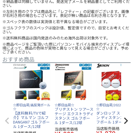
※納品書は同梱していません。発送完了メールを納品書としてご利用くだ
さい。
※左利き用のクラブは商品名に「レフティー」の記載がございます。画像
が右利き用の場合もございます。表記が無い商品は右利き用となります。
※スペック表の数値は実測値と若干異なる場合がございます。
※ゴルフクラブのスペックは設計値、暫定値ですので、目安とお考えくだ
さい。
※送料無料商品は国内発送のみのため海外出荷は対象外です。
※商品ページをご覧頂いた際にパソコン・モバイル端末のディスプレイ環
境によって、商品の色味が実物と異なって見える場合がございます。予め
ご了承ください。
おすすめ商品
☆即日出荷/高反発ボール
☆即日出荷☆
☆即日出荷/2022年モデ
☆
ブリヂストン ツアース
☆
【送料無料/TVで紹
ダンロップ スリクソ
テージ エクストラディ
介】マルマン ゴルフ
ン ディスタンス9 ゴ
スタンス ゴルフボー
DANGAN7 ゴルフボー
フボール 1ダース/12
ル 1ダース/12球
ル 1ダース/12球
当店販売価格
当店販売価格
当店販売価格