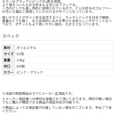
カラーはブラックとピンクの2色を用意。
より落ちついたものを好まれる方にはブラックを。
一方のピンクも差し色的に使用されているので、どんな好みのゴルファー
の方にも幅広く使用していただけるデザインとなっています。
使いやすさとデザイン性を追求するべく、キャディバッグを日本で開発。
重量はとても軽く、また全体的に丸みを帯びた女性らしいデザインとなっ
ており、ポケットもより使いやすい設計、大きさとなっています。
スペック
素材
ポリエステル
サイズ
8.5型
重量
2.9kg
枠口
6分割
カラー
ピンク・ブラック
※当店の取扱商品はすべてメーカー正規品です。
※メーカー保証書への押印は省略させて頂いております。押印が無い場合
でもご購入が確認できる商品の保証対応は可能です。
※商品によっては保証書が付属していない場合がございます。予めご了承
ください。